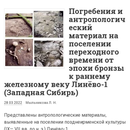
Погребения и
антропологич
еский
материал на
поселении
переходного
времени от
эпохи бронзы
к раннему
железному веку Линёво-1
(Западная Сибирь)
28.03.2022
Мыльникова Л. Н.
Представлены антропологические материалы,
выявленные на поселении позднеирменской культуры
(IX— VII вв. до н. э.) Линёво-1.