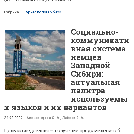
Рубрика →
Археология Сибири
Cоциально-
коммуникати
вная система
немцев
Западной
Сибири:
актуальная
палитра
используемы
х языков и их вариантов
24.03.2022
Александров О. А.
,
Либерт Е. А.
Цель исследования — получение представления об