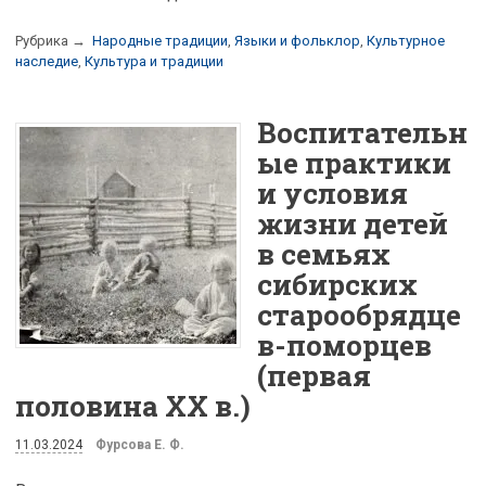
Рубрика →
Народные традиции
,
Языки и фольклор
,
Культурное
наследие
,
Культура и традиции
Воспитательн
ые практики
и условия
жизни детей
в семьях
сибирских
старообрядце
в-поморцев
(первая
половина XX в.)
11.03.2024
Фурсова Е. Ф.