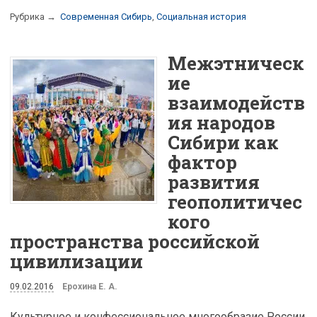
Рубрика →
Современная Сибирь
,
Социальная история
Межэтническ
ие
взаимодейств
ия народов
Сибири как
фактор
развития
геополитичес
кого
пространства российской
цивилизации
09.02.2016
Ерохина Е. А.
Культурное и конфессиональное многообразие России