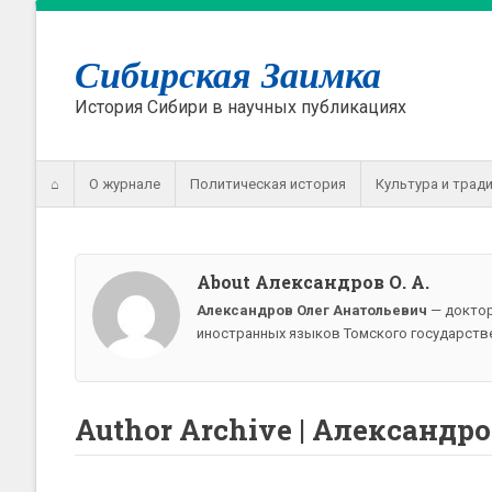
Сибирская Заимка
История Сибири в научных публикациях
⌂
О журнале
Политическая история
Культура и трад
About Александров О. А.
Александров Олег Анатольевич
— доктор
иностранных языков Томского государстве
Author Archive | Александров