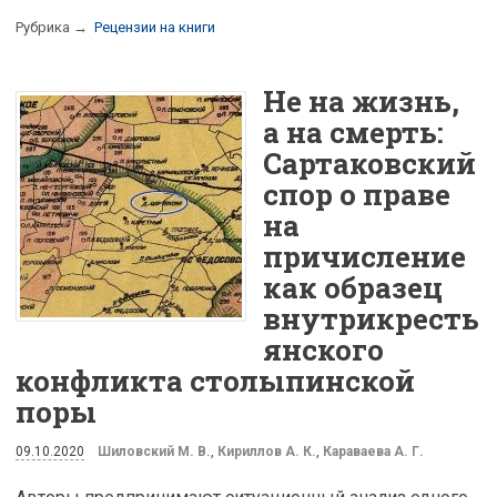
Рубрика →
Рецензии на книги
Не на жизнь,
а на смерть:
Сартаковский
спор о праве
на
причисление
как образец
внутрикресть
янского
конфликта столыпинской
поры
09.10.2020
Шиловский М. В.
,
Кириллов А. К.
,
Караваева А. Г.