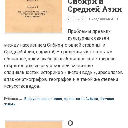
Сибири и
Средней Азии
29.05.2026
Окладников А. П.
Проблемы древних
культурных связей
между населением Сибири, с одной стороны, и
Средней Азии, с другой, — представляют столь же
обширное, как и слабо разработанное поле, широко
открытое для исследователей различных
специальностей: историков «чистой воды», археологов,
а также этнографов, географов и в такой же степени
искусствоведов.
Рубрика →
Бахрушинские чтения
,
Археология Сибири
,
Научная
жизнь
О