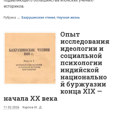
подавляющего большинства японских учёных-
историков.
Рубрика →
Бахрушинские чтения
,
Научная жизнь
Опыт
исследования
идеологии и
социальной
психологии
индийской
национально
й буржуазии
конца XIX —
начала XX века
11.02.2026
Карпов Ю. Д.