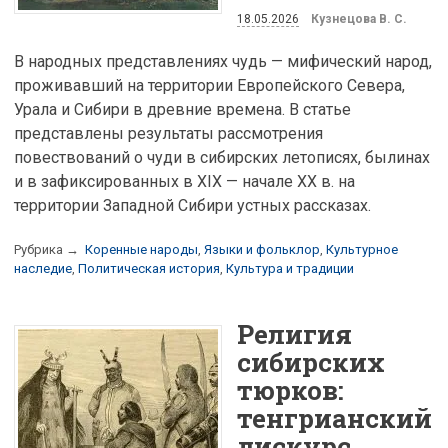
18.05.2026
Кузнецова В. С.
В народных представлениях чудь — мифический народ,
проживавший на территории Европейского Севера,
Урала и Сибири в древние времена. В статье
представлены результаты рассмотрения
повествований о чуди в сибирских летописях, былинах
и в зафиксированных в XIX — начале XX в. на
территории Западной Сибири устных рассказах.
Рубрика →
Коренные народы
,
Языки и фольклор
,
Культурное
наследие
,
Политическая история
,
Культура и традиции
Религия
сибирских
тюрков:
тенгрианский
дискурс