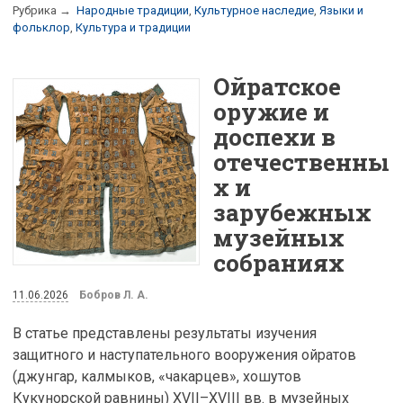
Рубрика →
Народные традиции
,
Культурное наследие
,
Языки и
фольклор
,
Культура и традиции
Ойратское
оружие и
доспехи в
отечественны
х и
зарубежных
музейных
собраниях
11.06.2026
Бобров Л. А.
В статье представлены результаты изучения
защитного и наступательного вооружения ойратов
(джунгар, калмыков, «чакарцев», хошутов
Кукунорской равнины) XVII–XVIII вв. в музейных