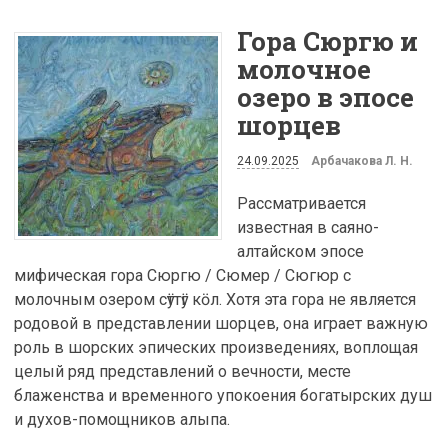
Гора Сюргю и
молочное
озеро в эпосе
шорцев
24.09.2025
Арбачакова Л. Н.
Рассматривается
известная в саяно-
алтайском эпосе
мифическая гора Сюргю / Сюмер / Сюгюр с
молочным озером сӱттӱг кӧл. Хотя эта гора не является
родовой в представлении шорцев, она играет важную
роль в шорских эпических произведениях, воплощая
целый ряд представлений о вечности, месте
блаженства и временного упокоения богатырских душ
и духов-помощников алыпа.