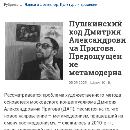
Рубрика →
Языки и фольклор
,
Культура и традиции
Пушкинский
код Дмитрия
Александрови
ча Пригова.
Предощущен
ие
метамодерна
05.09.2025
Шатин Ю. В.
Рассматривается проблема художественного метода
основателя московского концептуализма Дмитрия
Александровича Пригова (ДАП). Несмотря на то, что
новое направление — метамодернизм, пришедший на
смену постмодернизму, — сложилось в 2010-е гг.,
когда творческий путь мастера завершился, многие