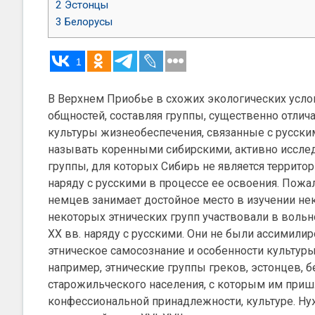
2
Эстонцы
3
Белорусы
1
В Верхнем Приобье в схожих экологических усло
общностей, составляя группы, существенно отли
культуры жизнеобеспечения, связанные с русски
называть коренными сибирскими, активно исслед
группы, для которых Сибирь не является террито
наряду с русскими в процессе ее освоения. Пожа
немцев занимает достойное место в изучении нек
некоторых этнических групп участвовали в воль
XX вв. наряду с русскими. Они не были ассимил
этническое самосознание и особенности культуры
например, этнические группы греков, эстонцев, бе
старожильческого населения, с которым им приш
конфессиональной принадлежности, культуре. Нуж