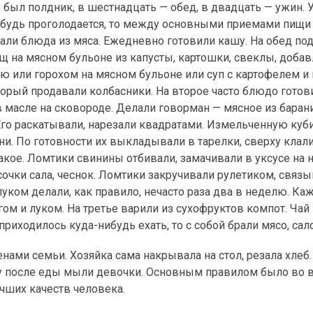
 был полдник, в шестнадцать — обед, в двадцать — ужин. 
ибудь проголодается, то между основными приемами пищи 
али блюда из мяса. Ежедневно готовили кашу. На обед под
рщ на мясном бульоне из капусты, картошки, свеклы, доба
ю или горохом на мясном бульоне или суп с картофелем и
торый продавали колбасники. На второе часто блюдо готов
 масле на сковороде. Делали говорман — мясное из баран
 Его раскатывали, нарезали квадратами. Измельченную ку
ни. По готовности их выкладывали в тарелки, сверху клали
кое. Ломтики свинины отбивали, замачивали в уксусе на 
сочки сала, чеснок. Ломтики закручивали рулетиком, связ
луком делали, как правило, нечасто раза два в неделю. К
ом и луком. На третье варили из сухофруктов компот. Чай 
иходилось куда-нибудь ехать, то с собой брали мясо, сало
ами семьи. Хозяйка сама накрывала на стол, резала хлеб.
ду после еды мыли девочки. Основным правилом было во 
учших качеств человека.