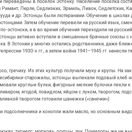
и переведены в поселок Эстонку. Население поселка сост
 Римант, Перле, Седлизких, Эрмиль, Ливок, Седлетских, Ка
сууда и др. Эстонцы были лютеранами. Обучение в школах 
 эстонцами. Затем обучение перевели на русский язык, сме
о-эстонски, а в во время обучения переходили на русский
 Эстонцы активно вступали в смешанные брачные союзы с
ка. В Эстонии у многих остались родственники, даже ближн
рессии 1930-х гг., а затем война 1941–1945 гг. нанесли т
со, гречиху. Из этих культур получали муку и крупы. На за
киесибиряки-старожилы, эстонцы выпекали подовый хлеб н
рмовали круглые булки, фигурные мелкие булочки пекли к
ивером, ягодой, повидлом, яйцом с луком, творогом, по
заливкой творогом готовили шанежки (
«санечки»
).
ени подсолнечника и конопли жали масло, но основным вид
рюкву, турнепс, морковь, огурцы, лук. Помидоры же не в