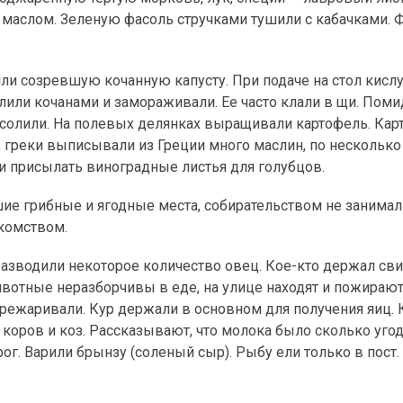
 маслом. Зеленую фасоль стручками тушили с кабачками. 
ли созревшую кочанную капусту. При подаче на стол кисл
лили кочанами и замораживали. Ее часто клали в щи. Пом
же солили. На полевых делянках выращивали картофель. Ка
о, греки выписывали из Греции много маслин, по несколько
и присылать виноградные листья для голубцов.
шие грибные и ягодные места, собирательством не занима
акомством.
разводили некоторое количество овец. Кое-кто держал сви
 животные неразборчивы в еде, на улице находят и пожираю
пережаривали. Кур держали в основном для получения яиц. 
 коров и коз. Рассказывают, что молока было сколько угод
ог. Варили брынзу (соленый сыр). Рыбу ели только в пост