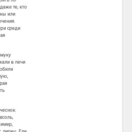
даже те, кто
яны или
ючения.
ери среди
вая
 муку
кали в печи
любили
ную,
рая
ить
чеснок.
асоль,
ример,
, перец. Ели