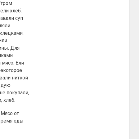
Утром
ели хлеб.
авали суп
вляли
 клецками.
или
ины. Для
биками
 мясо. Ели
некоторое
ывали ниткой
аждую
не покупали,
, хлеб.
 Мясо от
время еды