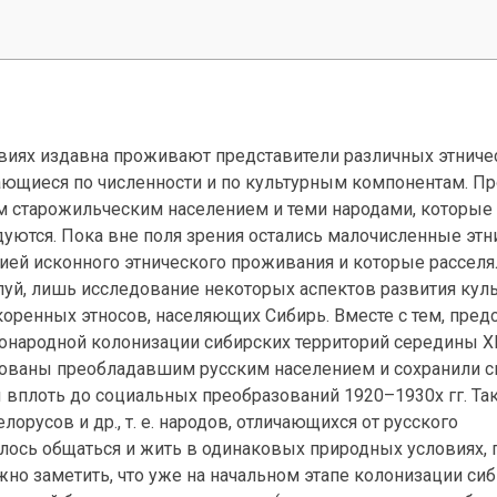
виях издавна проживают представители различных этниче
чающиеся по численности и по культурным компонентам. 
м старожильческим населением и теми народами, которые
уются. Пока вне поля зрения остались малочисленные этн
рией исконного этнического проживания и которые расселя
луй, лишь исследование некоторых аспектов развития кул
оренных этносов, населяющих Сибирь. Вместе с тем, пред
нонародной колонизации сибирских территорий середины XI
ированы преобладавшим русским населением и сохранили с
 вплоть до социальных преобразований 1920–1930х гг. Та
лорусов и др., т. е. народов, отличающихся от русского
лось общаться и жить в одинаковых природных условиях, п
но заметить, что уже на начальном этапе колонизации си