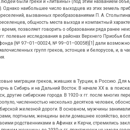
лых людей были греки и «литвины» (под этим названием объ
). Однако наибольшее число выходцев из этих земель пр
переселений, вызванных преобразованиями П. А. Столыпина
реселенцев, общность места выхода и компактный характ
 время, позволяет говорить о образовании ряда ранее не
гг. полевые исследования в районах Верхнего Приобья бл
 фонда (№ 97–01–00024, № 99–01–00058)[1] дали возможн
лочисленных групп греков, эстонцев и белорусов, и, в час
ия.
совые миграции греков, живших в Турции, в Россию. Для 
чь в Сибирь и на Дальний Восток. В начале XX в. в поиск
, другие сибирские города. В 1920-х гг. после многих пе
опуло, численностью несколько десятков человек, обосн
ибирской железной дороги. В основном, мужчины занимал
ерами, портными, женщины вели домашнее хозяйство, вос
своими родственниками в Афинах и Керчи, стремились зак
 причем женщины до 1930-х гг. практически не умели гово