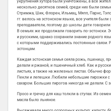
укрупнения хутора были уничтожены, а все жител
несколько десятков семей, среди них были семьи
Стримжа, Шик, Флорен, Ильмац, Мяпп, Парнс, Тэп
гг. велось на эстонском языке, все учителя были
преподаватели, поэтому до школы дети говорили п
В семьях же продолжали говорить по-эстонски.
и русскими, однако сохранили знание родного язы
с которыми поддерживались постоянные связи. Реп
эстонцам.
Каждая эстонская семья сеяла рожь, пшеницу, про
делали и ржаной, и пшеничный хлеб. Как и русс
листьях, а также на железных листах. Обычно фо
Пекли и лепешки. Любили небольшие пирожки с л
сахаром. Больших пирогов никогда не делали. С 
Просо и гречку для каш толкли в ступах. Из сем
масла было льняное.
Высаживали много огородных культур: капусту, б