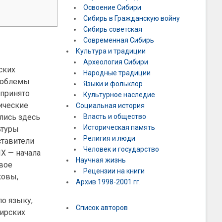
Освоение Сибири
Сибирь в Гражданскую войну
Сибирь советская
Современная Сибирь
Культура и традиции
Археология Сибири
ских
Народные традиции
Проблемы
Языки и фольклор
 принято
Культурное наследие
ические
Социальная история
лись здесь
Власть и общество
Историческая память
ьтуры
Религия и люди
ставители
Человек и государство
X — начала
Научная жизнь
вое
Рецензии на книги
ковы,
Архив 1998-2001 гг.
о языку,
Список авторов
бирских