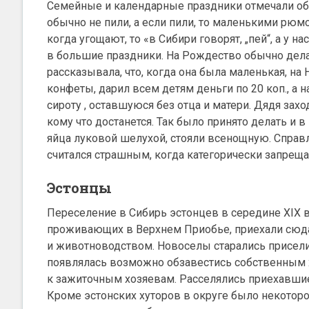
Семейные и календарные праздники отмечали об
обычно не пили, а если пили, то маленькими рюмо
когда угощают, то «в Сибири говорят, „пей“, а у 
в большие праздники. На Рождество обычно делали
рассказывала, что, когда она была маленькая, на
конфеты, дарил всем детям деньги по 20 коп., а 
сироту , оставшуюся без отца и матери. Дядя захо
кому что достанется. Так было принято делать и 
яйца луковой шелухой, стояли всенощную. Справл
считался страшным, когда категорически запреща
Эстонцы
Переселение в Сибирь эстонцев в середине XIX в
проживающих в Верхнем Приобье, приехали сюд
и животноводством. Новоселы старались присел
появлялась возможно обзавестись собственным 
к зажиточным хозяевам. Расселялись приехавшие,
Кроме эстонских хуторов в округе было некоторое