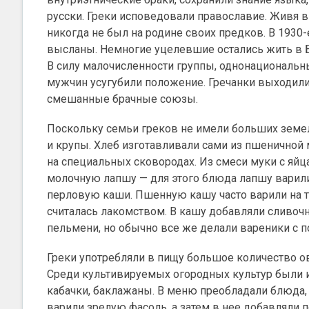
русски. Греки исповедовали православие. Живя в 
никогда не был на родине своих предков. В 1930
высланы. Немногие уцелевшие остались жить в Б
В силу малочисленности группы, однонациональны
мужчин усугубили положение. Гречанки выходили
смешанные брачные союзы.
Поскольку семьи греков не имели больших земел
и крупы. Хлеб изготавливали сами из пшеничной
на специальных сковородах. Из смеси муки с яйц
молочную лапшу — для этого блюда лапшу варили
перловую каши. Пшенную кашу часто варили на то
считалась лакомством. В кашу добавляли сливочно
пельмени, но обычно все же делали вареники с 
Греки употребляли в пищу большое количество ов
Среди культивируемых огородных культур были и
кабачки, баклажаны. В меню преобладали блюда,
варили зрелую фасоль, а затем в нее добавляли 