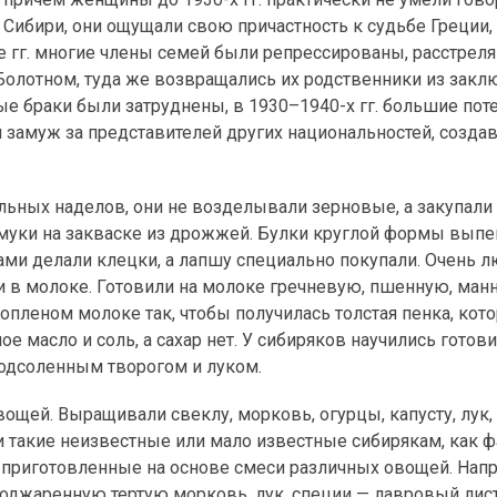
Сибири, они ощущали свою причастность к судьбе Греции, 
-е гг. многие члены семей были репрессированы, расстрел
олотном, туда же возвращались их родственники из закл
е браки были затруднены, в 1930–1940-х гг. большие пот
 замуж за представителей других национальностей, созда
ьных наделов, они не возделывали зерновые, а закупали
 муки на закваске из дрожжей. Булки круглой формы выпе
ами делали клецки, а лапшу специально покупали. Очень 
 в молоке. Готовили на молоке гречневую, пшенную, ман
пленом молоке так, чтобы получилась толстая пенка, кото
е масло и соль, а сахар нет. У сибиряков научились готов
подсоленным творогом и луком.
ощей. Выращивали свеклу, морковь, огурцы, капусту, лук, 
 такие неизвестные или мало известные сибирякам, как ф
 приготовленные на основе смеси различных овощей. Нап
поджаренную тертую морковь, лук, специи — лавровый лист