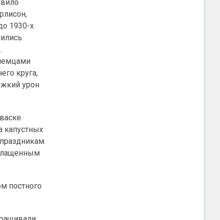
авило
рлисон,
до 1930-х
нились
.
 немцами
его круга,
яжкий урон
кваске
а капустных
 праздникам.
дслащенным
ом постного
ыращивали.