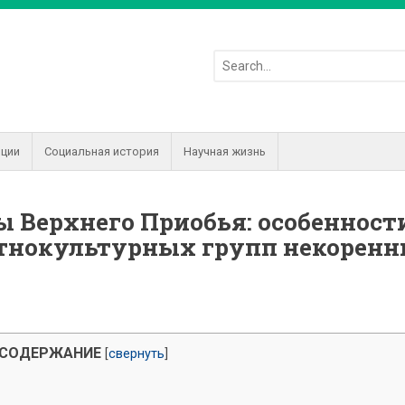
иции
Социальная история
Научная жизнь
ы Верхнего Приобья: особенност
тнокультурных групп некорен
СОДЕРЖАНИЕ
[
свернуть
]