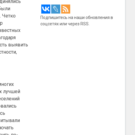
единялись
ибыли
. Четко
Подпишитесь на наши обновления в
ер
соцсетях или через RSS.
известных
агодаря
ость выявить
тности,
многих
ах лучшей
реселений
овались
ись
питывали
лючать
рить по-