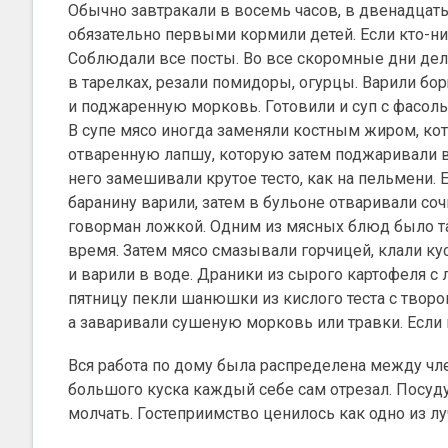
Обычно завтракали в восемь часов, в двенадцать
обязательно первыми кормили детей. Если кто-н
Соблюдали все посты. Во все скоромные дни дел
в тарелках, резали помидоры, огурцы. Варили бо
и поджаренную морковь. Готовили и суп с фасоль
В супе мясо иногда заменяли костным жиром, ко
отваренную лапшу, которую затем поджаривали в
него замешивали крутое тесто, как на пельмени.
баранину варили, затем в бульоне отваривали соч
говорман ложкой. Одним из мясных блюд было та
время. Затем мясо смазывали горчицей, клали ку
и варили в воде. Драники из сырого картофеля с 
пятницу пекли шанюшки из кислого теста с творог
а заваривали сушеную морковь или травки. Если пр
Вся работа по дому была распределена между член
большого куска каждый себе сам отрезал. Посу
молчать. Гостеприимство ценилось как одно из л