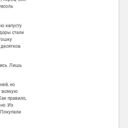
Фасоль
ую капусту
идоры стали
ртошку
 десятков
лись. Лишь
ней, но
т всякую
Как правило,
но. Из
. Покупали