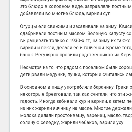
это блюдо в холодном виде, заправляли постным
добавляли во многие блюда, варили суп.
Огурцы ели свежими и засаливали на зиму. Кваси
сдабривали постным маслом. Зеленую капусту со
выращивать только с 1930-х гг., на зиму их так
варили и пекли, делали ее и толченой. Кроме тог
банок. Регулярно просили родственников из Керч
Несмотря на то, что рядом с поселком были хоро
дети рвали медунки, пучки, которые считались л
В основном в пищу употребляли баранину. Греки 
некоторые брезговали, так как считали, что эти
гадость. Иногда забивали кур и варили, а затем 
из них жарили яичницу на масле. Многие держали
молока делали простоквашу, варенец, масло, твор
соленую селедку, жарили чебаков, варили уху.