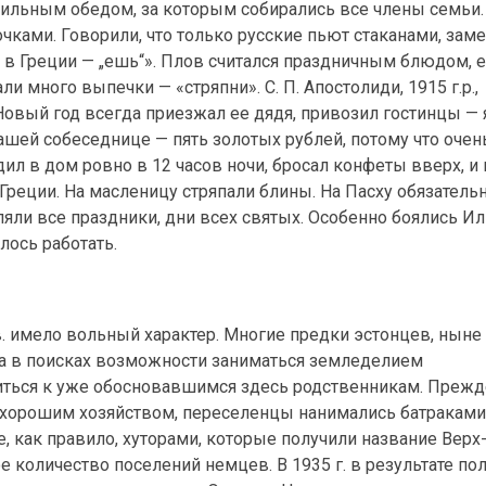
ильным обедом, за которым собирались все члены семьи.
чками. Говорили, что только русские пьют стаканами, замеч
нас в Греции — „ешь“». Плов считался праздничным блюдом, 
 много выпечки — «стряпни». С. П. Апостолиди, 1915 г.р.,
 Новый год всегда приезжал ее дядя, привозил гостинцы — 
нашей собеседнице — пять золотых рублей, потому что очен
дил в дом ровно в 12 часов ночи, бросал конфеты вверх, и 
в Греции. На масленицу стряпали блины. На Пасху обязатель
яли все праздники, дни всех святых. Особенно боялись Ил
лось работать.
. имело вольный характер. Многие предки эстонцев, ныне
а в поисках возможности заниматься земледелием
иться к уже обосновавшимся здесь родственникам. Прежд
хорошим хозяйством, переселенцы нанимались батраками
 как правило, хуторами, которые получили название Верх
 количество поселений немцев. В 1935 г. в результате по