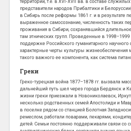
территорий, т.е. в XVI-XVII вв. в составе служи
представители народов Прибалтики и Белоруссии
в Сибирь после реформы 1861 г. и в результате 
выраженное самосознание, численность таких пе
проживания в Сибири, сохранявшийся длительное
там этнических групп. Проведенные в 1998–1999 
поддержке Российского гуманитарного научного
характерные черты культуры жизнеобеспечения ма
такого важного ее компонента, как система питан
Греки
Греко-турецкая война 1877–1878 гг. вызвала мас
дальнейший путь шел через города Бердянск и Кер
жизни греки приезжали в Новониколаевск, Иркутск
несколько родственных семей Апостолиди и Мавр
в поселке рядом со станцией Болотная Западнос
ремеслом, работали поварами, пекарями, кондит
детей. Семьи постоянно поддерживали связи со 
внутриэтнические браки, сохранили знание языка,