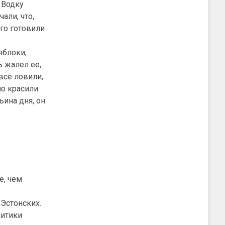
 Водку
али, что,
его готовили
яблоки,
ь жалел ее,
все ловили,
но красили
ьина дня, он
е, чем
-Эстонских.
литики