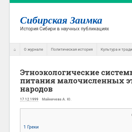
Сибирская Заимка
История Сибири в научных публикациях
⌂
О журнале
Политическая история
Культура и трад
Этноэкологические систем
питания малочисленных э
народов
17.12.1999
Майничева А. Ю.
1
Греки