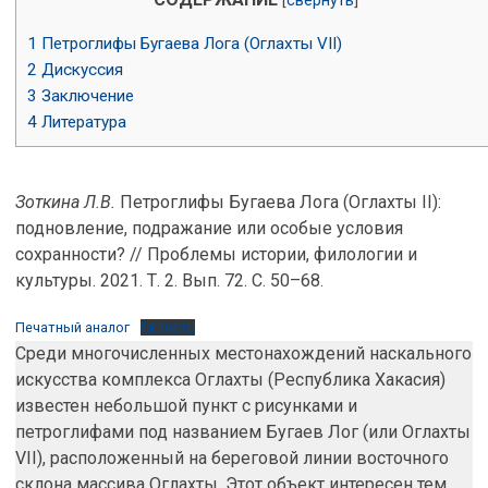
[
свернуть
]
1
Петроглифы Бугаева Лога (Оглахты VII)
2
Дискуссия
3
Заключение
4
Литература
Зоткина Л.В.
Петроглифы Бугаева Лога (Оглахты II):
подновление, подражание или особые условия
сохранности? // Проблемы истории, филологии и
культуры. 2021. Т. 2. Вып. 72. С. 50–68.
Печатный аналог
Скачать
Среди многочисленных местонахождений наскального
искусства комплекса Оглахты (Республика Хакасия)
известен небольшой пункт с рисунками и
петроглифами под названием Бугаев Лог (или Оглахты
VII), расположенный на береговой линии восточного
склона массива Оглахты. Этот объект интересен тем,