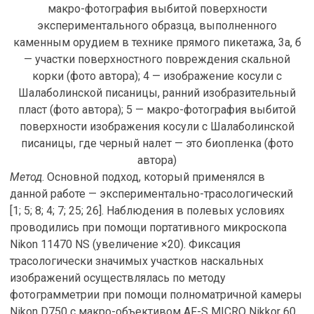
макро-фотография выбитой поверхности
экспериментального образца, выполненного
каменным орудием в технике прямого пикетажа, 3а, б
— участки поверхностного повреждения скальной
корки (фото автора); 4 — изображение косули с
Шалаболинской писаницы, ранний изобразительный
пласт (фото автора); 5 — макро-фотография выбитой
поверхности изображения косули с Шалаболинской
писаницы, где черный налет — это биопленка (фото
автора)
Метод
. Основной подход, который применялся в
данной работе — экспериментально-трасологический
[1; 5; 8; 4; 7; 25; 26]. Наблюдения в полевых условиях
проводились при помощи портативного микроскопа
Nikon 11470 NS (увеличение ×20). Фиксация
трасологически значимых участков наскальных
изображений осуществлялась по методу
фотограмметрии при помощи полноматричной камеры
Nikon D750 с макро-объективом AF-S MICRO Nikkor 60