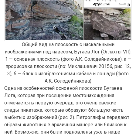
Общий вид на плоскость с наскальными
изображениями под навесом, Бугаев Лог (Оглахты VII):
1 — основная плоскость (фото А.К. Солодейникова), а —
прорисовка плоскости (по: Миклашевич 2015б, рис. 12,
3), б — блок с изображениями кабана и лошади (фото
А.К. Солодейникова)
Одна из особенностей основной плоскости Бугаева
Лога, которая при посещении местонахождения
отмечается в первую очередь, это очень свежие
следы пикетажа, которые образуют бóльшую часть
выбитых изображений (рис. 2). Петроглифы передают
образы животных в архаичной манере или близкой к
ней. Возможно, они были подновлены уже в наше