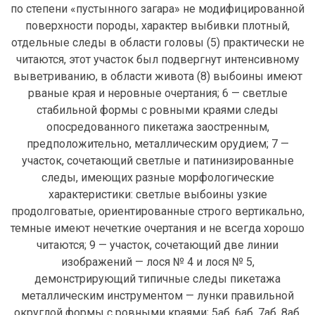
по степени «пустынного загара» не модифицированной
поверхности породы, характер выбивки плотный,
отдельные следы в области головы (5) практически не
читаются, этот участок был подвергнут интенсивному
выветриванию, в области живота (8) выбоины имеют
рваные края и неровные очертания; 6 — светлые
стабильной формы с ровными краями следы
опосредованного пикетажа заостренным,
предположительно, металлическим орудием; 7 —
участок, сочетающий светлые и патинизированные
следы, имеющих разные морфологические
характеристики: светлые выбоины узкие
продолговатые, ориентированные строго вертикально,
темные имеют нечеткие очертания и не всегда хорошо
читаются; 9 — участок, сочетающий две линии
изображений — лося № 4 и лося № 5,
демонстрирующий типичные следы пикетажа
металлическим инструментом — лунки правильной
округлой формы с ровными краями; 5аб, 6аб, 7аб, 8аб,