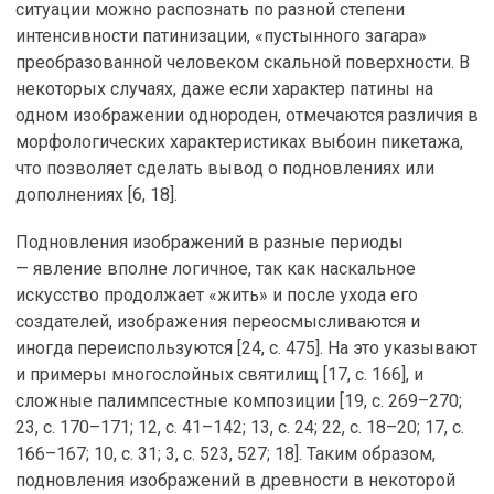
ситуации можно распознать по разной степени
интенсивности патинизации, «пустынного загара»
преобразованной человеком скальной поверхности. В
некоторых случаях, даже если характер патины на
одном изображении однороден, отмечаются различия в
морфологических характеристиках выбоин пикетажа,
что позволяет сделать вывод о подновлениях или
дополнениях [6, 18].
Подновления изображений в разные периоды
— явление вполне логичное, так как наскальное
искусство продолжает «жить» и после ухода его
создателей, изображения переосмысливаются и
иногда переиспользуются [24, с. 475]. На это указывают
и примеры многослойных святилищ [17, с. 166], и
сложные палимпсестные композиции [19, с. 269–270;
23, с. 170–171; 12, с. 41–142; 13, с. 24; 22, с. 18–20; 17, с.
166–167; 10, с. 31; 3, с. 523, 527; 18]. Таким образом,
подновления изображений в древности в некоторой