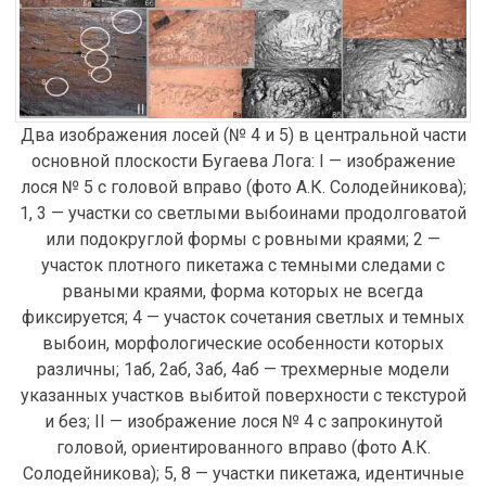
Два изображения лосей (№ 4 и 5) в центральной части
основной плоскости Бугаева Лога: I — изображение
лося № 5 с головой вправо (фото А.К. Солодейникова);
1, 3 — участки со светлыми выбоинами продолговатой
или подокруглой формы с ровными краями; 2 —
участок плотного пикетажа с темными следами с
рваными краями, форма которых не всегда
фиксируется; 4 — участок сочетания светлых и темных
выбоин, морфологические особенности которых
различны; 1аб, 2аб, 3аб, 4аб — трехмерные модели
указанных участков выбитой поверхности с текстурой
и без; II — изображение лося № 4 с запрокинутой
головой, ориентированного вправо (фото А.К.
Солодейникова); 5, 8 — участки пикетажа, идентичные