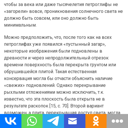
чтобы за века или даже тысячелетия петроглифы не
«загорели» вовсе, проникновения солнечного света не
должно быть совсем, или оно должно быть
минимальным.
Можно предположить, что, после того как на всех
петроглифах уже появился «пустынный загар»,
некоторые изображения были подновлены в
древности и через непродолжительный отрезок
времени поверхность была перекрыта грунтом или
обрушившейся плитой. Такая естественная
консервация могла бы отчасти объяснить наличие
«свежих» подновлений. Однако перекрывание
рыхлыми отложениями можно исключить, т.к.
известно, что эта плоскость была открыта не в
результате раскопок [15, с. 70]. Второй вариант
возможен, а плита, перекрывшая доступ света, могла
со временем обрушиться. Но если бы эта гипотеза
была верна, в данном случае темная, прохладная, а