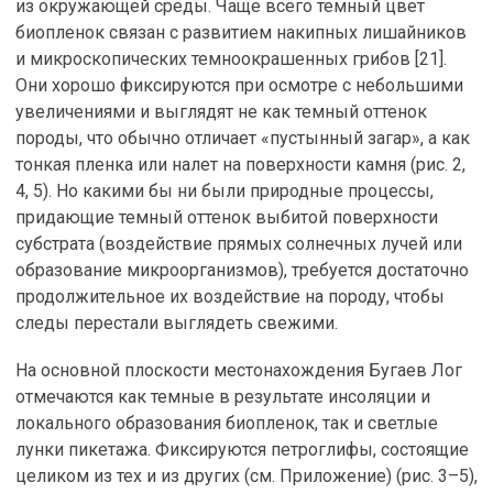
из окружающей среды. Чаще всего темный цвет
биопленок связан с развитием накипных лишайников
и микроскопических темноокрашенных грибов [21].
Они хорошо фиксируются при осмотре с небольшими
увеличениями и выглядят не как темный оттенок
породы, что обычно отличает «пустынный загар», а как
тонкая пленка или налет на поверхности камня (рис. 2,
4, 5). Но какими бы ни были природные процессы,
придающие темный оттенок выбитой поверхности
субстрата (воздействие прямых солнечных лучей или
образование микроорганизмов), требуется достаточно
продолжительное их воздействие на породу, чтобы
следы перестали выглядеть свежими.
На основной плоскости местонахождения Бугаев Лог
отмечаются как темные в результате инсоляции и
локального образования биопленок, так и светлые
лунки пикетажа. Фиксируются петроглифы, состоящие
целиком из тех и из других (см. Приложение) (рис. 3–5),