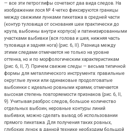
— все эти петроглифы сочетают два вида следов. На
изображении лося № 4 четко фиксируются границы
между свежими лунками пикетажа в средней части
(контур туловища от основания шеи практически до
крупа, выбоины внутри корпуса) и патинизированными
участками выбивки (вся голова и шея, нижняя часть
туловища и задняя нога) (рис. 6, II). Разница между
этими следами отмечается не только на уровне
оттенка, но и по морфологическим характеристикам
(рис. 6, II, 7). Причем свежие следы — весьма типичной
формы для металлического инструмента: правильные
округлые лунки или одинаковые продолговатые
выбоинки с идеально ровными краями; отмечается
высокая степень повторяемости признаков (рис. 6, II,
9). Учитывая разброс следов, большое количество
отдельных выбоин, неровные контуры линий
выбивки, можно сделать вывод об использовании
прямого пикетажа. Для получения таких ровных,
глубоких лунок в данной технике необходим большой