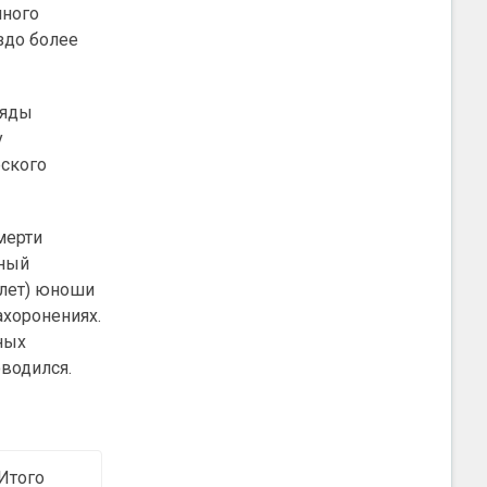
нного
здо более
ряды
у
фского
мерти
ьный
8 лет) юноши
ахоронениях.
ных
водился.
Итого