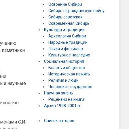
Освоение Сибири
Сибирь в Гражданскую войну
Сибирь советская
Современная Сибирь
Культура и традиции
Археология Сибири
Народные традиции
зучению
Языки и фольклор
е памятники
Культурное наследие
Социальная история
Власть и общество
о
Историческая память
ыне
Религия и люди
ные научные
Человек и государство
Научная жизнь
Рецензии на книги
ельностью
Архив 1998-2001 гг.
Список авторов
именами С.И.
обую роль