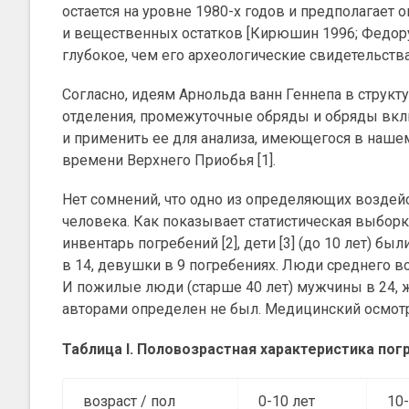
остается на уровне 1980-х годов и предполагает
и вещественных остатков [Кирюшин 1996; Федорук
глубокое, чем его археологические свидетельства
Согласно, идеям Арнольда ванн Геннепа в структ
отделения, промежуточные обряды и обряды вклю
и применить ее для анализа, имеющегося в наш
времени Верхнего Приобья [1].
Нет сомнений, что одно из определяющих воздей
человека. Как показывает статистическая выбор
инвентарь погребений [2], дети [3] (до 10 лет) бы
в 14, девушки в 9 погребениях. Люди среднего во
И пожилые люди (старше 40 лет) мужчины в 24, 
авторами определен не был. Медицинский осмотр
Таблица I. Половозрастная характеристика по
возраст / пол
0-10 лет
10-