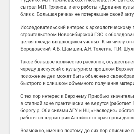
сыграл М.П. Грязнов, и его работы «Древние кул
близ с. Большая речка» не потерявшие своей актуа
Исследовательский интерес к археологическому
строительством Новосибирской ГЭС к обследова
целая плеяда выдающихся ученых. К их числу относ
Бородовский, А.Б. Шамшин, А.Н. Телегин, П.И. Шул
Такое большое количество раскопок, осуществл
череду дискуссий о культурном прошлом Верхнего
положение дел может быть объяснено своеобра
быстрого и слишком объемного получения матери
С тех пор интерес к Верхнему Приобью значитель
в степной зоне практически не ведутся (работает 
берегу р. Оби силами АГУ и НЦ «Наследие» обсто
работы на территории Алтайского края проводятся
Возможно, именно поэтому до сих пор описание 