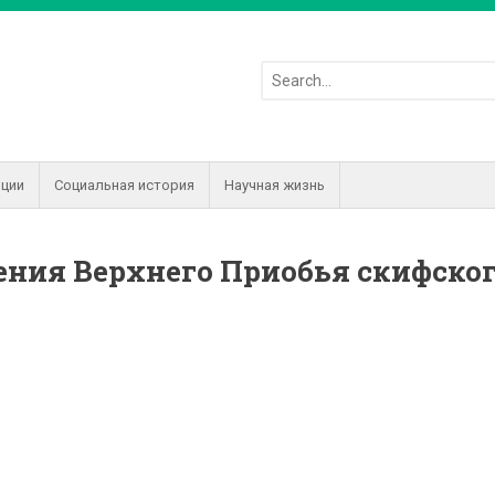
иции
Социальная история
Научная жизнь
ения Верхнего Приобья скифско