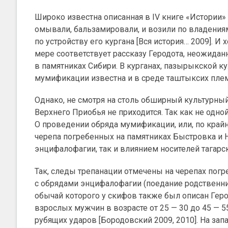
Широко известна описанная в IV книге «Истории»
омывали, бальзамировали, и возили по владениям
по устройству его кургана [Вся история… 2009].
мере соответствует рассказу Геродота, неожидан
в памятниках Сибири. В курганах, пазырыкской ку
мумификации известна и в среде таштыксих плем
Однако, не смотря на столь обширный культурны
Верхнего Приобья не приходится. Так как не одно
О проведении обряда мумификации, или, по край
черепа погребенных на памятниках Быстровка и 
энцифалофагии, так и влиянием носителей тагарс
Так, следы трепанации отмечены на черепах погр
с обрядами энцифалофагии (поедание родственни
обычай которого у скифов также был описан Геро
взрослых мужчин в возрасте от 25 — 30 до 45 — 5
рубящих ударов [Бородовский 2009, 2010]. На за