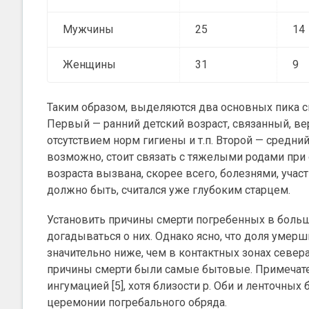
Мужчины
25
14
Женщины
31
9
Таким образом, выделяются два основных пика с
Первый — ранний детский возраст, связанный, ве
отсутствием норм гигиены и т.п. Второй — средни
возможно, стоит связать с тяжелыми родами при 
возраста вызвана, скорее всего, болезнями, уча
должно быть, считался уже глубоким старцем.
Установить причины смерти погребенных в боль
догадываться о них. Однако ясно, что доля умер
значительно ниже, чем в контактных зонах север
причины смерти были самые бытовые. Примечател
ингумацией [5], хотя близости р. Оби и ленточн
церемонии погребального обряда.