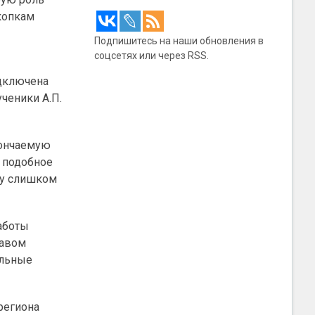
копкам
Подпишитесь на наши обновления в
соцсетях или через RSS.
дключена
ученики А.П.
кончаемую
и подобное
лу слишком
Работы
равом
альные
региона