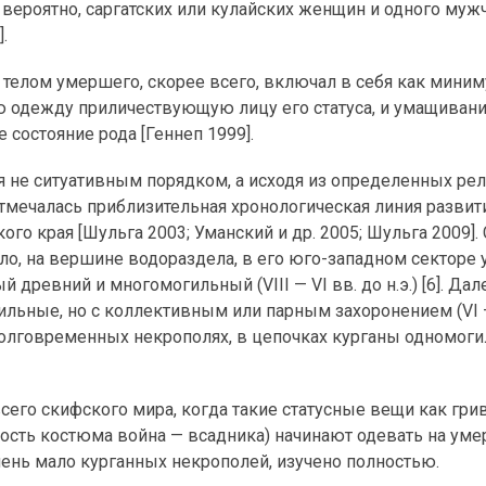
вероятно, саргатских или кулайских женщин и одного му
.
телом умершего, скорее всего, включал в себя как мини
ю одежду приличествующую лицу его статуса, и умащиван
состояние рода [Геннеп 1999].
 не ситуативным порядком, а исходя из определенных ре
отмечалась приблизительная хронологическая линия развит
го края [Шульга 2003; Уманский и др. 2005; Шульга 2009].
ло, на вершине водораздела, в его юго-западном секторе 
древний и многомогильный (VIII — VI вв. до н.э.) [6]. Дал
льные, но с коллективным или парным захоронением (VI —
 долговременных некрополях, в цепочках курганы одномог
всего скифского мира, когда такие статусные вещи как гр
ость костюма война — всадника) начинают одевать на ум
чень мало курганных некрополей, изучено полностью.