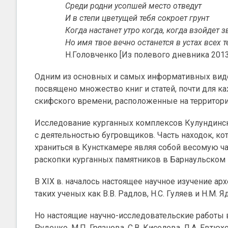
Среди родни усопшей место отведут
И в степи цветущей тебя сокроет грунт
Когда настанет утро когда, когда взойдет 
Но имя твое вечно останется в устах всех 
Н.Головченко [Из полевого дневника 2013 
Одним из основных и самых информативных видо
посвящено множество книг и статей, почти для 
скифского времени, расположенные на территори
Исследование курганных комплексов Кулундинской
с деятельностью бугровщиков. Часть находок, ко
храниться в Кунсткамере являя собой весомую ч
раскопки курганных памятников в Барнаульском 
В XIX в. началось настоящее научное изучение а
таких ученых как В.В. Радлов, Н.С. Гуляев и Н.М. 
Но настоящие научно-исследовательские работы в 
Руденко, М.П. Грязнова, С.В. Киселева, Л.А. Евтюх