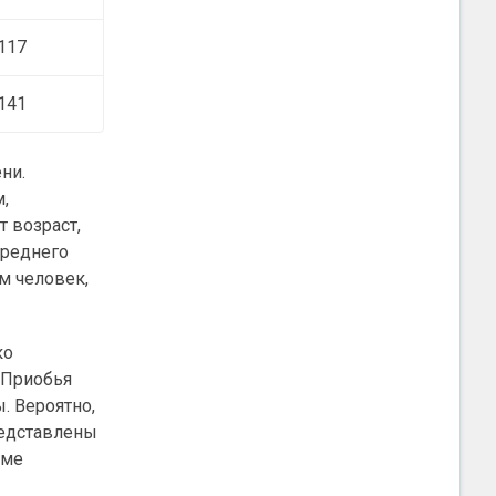
117
141
ни.
,
т возраст,
среднего
м человек,
ко
о Приобья
. Вероятно,
редставлены
еме