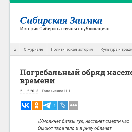
Сибирская Заимка
История Сибири в научных публикациях
⌂
О журнале
Политическая история
Культура и трад
Погребальный обряд насел
времени
21.12.2013
Головченко Н. Н.
1
«Умолкнет битвы гул, настанет смерти час
Омоют твое тело и в ризу облачат