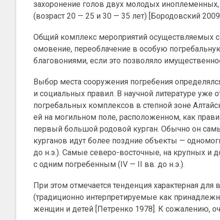
захоронение голов двух молодых иноплеменных, 
(возраст 20 — 25 и 30 — 35 лет) [Бородовский 2009]
Общий комплекс мероприятий осуществляемых с 
омовение, переоблачение в особую погребальну
благовониями, если это позволяло имущественное 
Выбор места сооружения погребения определялся
и социальных правил. В научной литературе уже 
погребальных комплексов в степной зоне Алтайско
ей на могильном поле, расположенном, как прави
первый большой родовой курган. Обычно он самый 
курганов идут более поздние объекты — одномоги
до н.э.). Самые северо-восточные, на крупных и
с одним погребенным (IV — II вв. до н.э.).
При этом отмечается тенденция характерная для 
(традиционно интерпретируемые как принадлежн
женщин и детей [Петренко 1978]. К сожалению, о