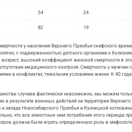
54
24
82
19
мертности у населения Верхнего Приобья скифского време
роятно, с подверженностью детского организма к болезням
й возраст, высокий коэффициент женской смертности в это
отсутствии медицинского контроля. Смертность у мужчин 
стиями в конфликтах, тяжелыми условиями жизни. К 40 года
шинстве случаев фактически невозможно, мы можем толь
ших в результате военных действий на территории Верхнег
а и запада Новосибирского Приобья и Кузнецкой котловины
ьно, что все известные нам погребения этого периода п
ых боров должна была играть определенную роль в мифолог