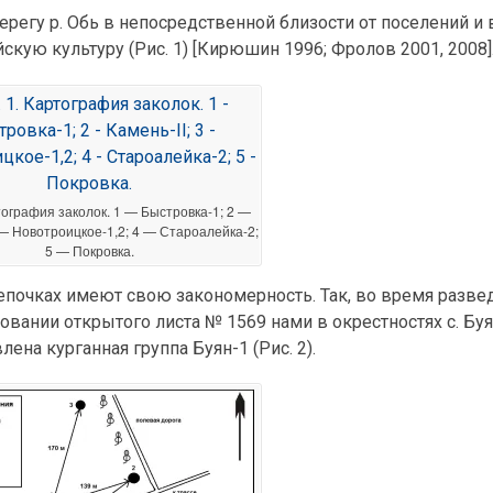
ерегу р. Обь в непосредственной близости от поселений и
кую культуру (Рис. 1) [Кирюшин 1996; Фролов 2001, 2008]
ртография заколок. 1 — Быстровка-1; 2 —
3 — Новотроицкое-1,2; 4 — Староалейка-2;
5 — Покровка.
епочках имеют свою закономерность. Так, во время разве
овании открытого листа № 1569 нами в окрестностях с. Бу
ена курганная группа Буян-1 (Рис. 2).