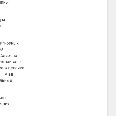
жчины
мум
ие
лигиозных
ия
 Согласно
устраивался
ее в цепочке
 IV вв.
ильные
ивны
ерших