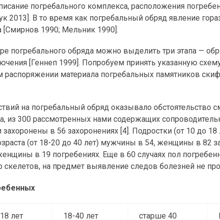
 описание погребального комплекса, расположения погребе
 2013]. В то время как погребальный обряд явление гора
 [Смирнов 1990; Мельник 1990].
уре погребального обряда можно выделить три этапа — об
чения [Геннеп 1999]. Попробуем принять указанную схем
ем распоряжении материала погребальных памятников ски
ствий на погребальный обряд оказывало обстоятельство с
ка, из 300 рассмотренных нами содержащих сопроводител
ли захоронены в 56 захоронениях [4]. Подростки (от 10 до 1
зраста (от 18-20 до 40 лет) мужчины в 54, женщины в 82 з
женщины в 19 погребениях. Еще в 60 случаях пол погребен
 скелетов, на предмет выявление следов болезней не про
гребенных
18 лет
18-40 лет
старше 40