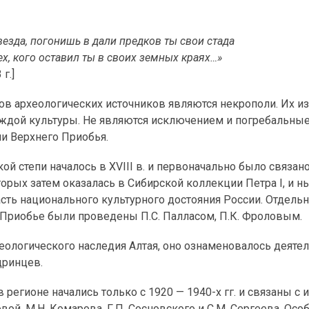
звезда, погонишь в дали предков ты свои стада
тех, кого оставил ты в своих земных краях…»
г.]
в археологических источников являются некрополи. Их и
каждой культуры. Не являются исключением и погребальны
и Верхнего Приобья.
 степи началось в XVIII в. и первоначально было связан
торых затем оказалась в Сибирской коллекции Петра I, и н
асть национального культурного достояния России. Отдель
Приобье были проведены П.С. Палласом, П.К. Фроловым.
рхеологического наследия Алтая, оно ознаменовалось деят
Ядринцев.
регионе начались только с 1920 — 1940-х гг. и связаны с 
овой, М.Н. Комарова, Г.П. Сосновского и С.М. Сергеева. Ос