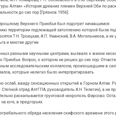
ьтуры Алтая» «История древних племен Верхней Оби по рас
льности до сих пор [Грязнов 1956].
 прошлому Верхнего Приобья был подогрет начавшимся
нию территории подлежащей затоплению которой была по
ятся Т.Н. Троицкая, А.П. Уманский, В.А. Могильников, и их 
ьга и многие другие.
енных разными научными центрами, вызвало к жизни нес
 Приобья. Вопрос, о котором не решен до сих пор. Отчаст
зным исследовательским коллапсом, произошедшим в си
алов, которые нелегко было интерпретировать.
но ослаб, ввиду сенсационных открытий в Горном Алтае. 
1 Степной отряд АлтГПА, руководитель А.Н. Телегин), а на п
ятельно раскапывается грунтовой некрополь Фирсово. Ост
 на юге, в предгорьях.
погребального обряда населения скифского времени этого 