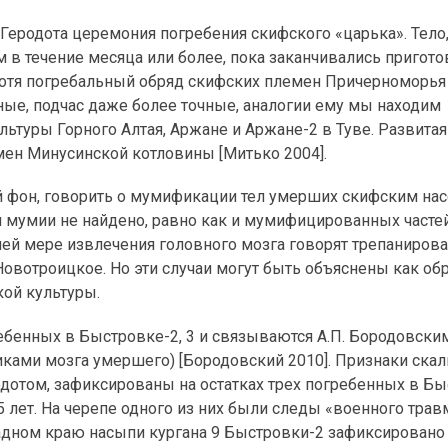
 Геродота церемония погребения скифского «царька». Тело,
 в течение месяца или более, пока заканчивались пригот
 И хотя погребальный обряд скифских племен Причерноморья
ные, подчас даже более точные, аналогии ему мы находим
льтуры Горного Алтая, Аржане и Аржане-2 в Туве. Развитая
ен Минусинской котловины [Митько 2004].
й фон, говорить о мумификации тел умерших скифским на
й мумии не найдено, равно как и мумифицированных частей
ней мере извлечения головного мозга говорят трепаниров
Новотроицкое. Но эти случаи могут быть объяснены как об
кой культуры.
ебенных в Быстровке-2, 3 и связываются А.П. Бородовски
ками мозга умершего) [Бородовский 2010]. Признаки скал
дотом, зафиксированы на остатках трех погребенных в Бы
5 лет. На черепе одного из них были следы «военного тра
падном краю насыпи кургана 9 Быстровки-2 зафиксировано