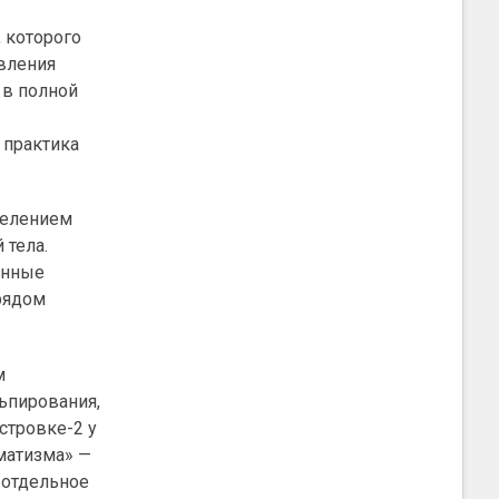
 которого
овления
 в полной
 практика
селением
 тела.
анные
рядом
м
ьпирования,
стровке-2 у
вматизма» —
 отдельное