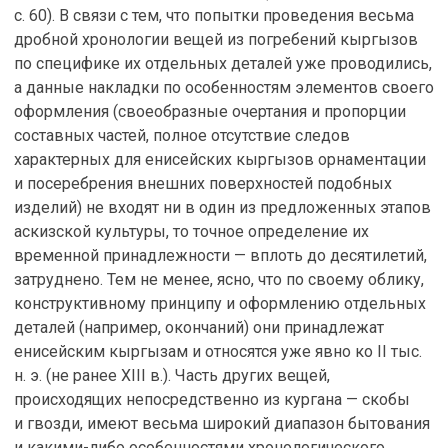
с. 60). В связи с тем, что попытки проведения весьма
дробной хронологии вещей из погребений кыргызов
по специфике их отдельных деталей уже проводились,
а данные накладки по особенностям элементов своего
оформления (своеобразные очертания и пропорции
составных частей, полное отсутствие следов
характерных для енисейских кыргызов орнаментации
и посеребрения внешних поверхностей подобных
изделий) не входят ни в один из предложенных этапов
аскизской культуры, то точное определение их
временной принадлежности — вплоть до десятилетий,
затруднено. Тем не менее, ясно, что по своему облику,
конструктивному принципу и оформлению отдельных
деталей (например, окончаний) они принадлежат
енисейским кыргызам и относятся уже явно ко II тыс.
н. э. (не ранее XIII в.). Часть других вещей,
происходящих непосредственно из кургана — скобы
и гвозди, имеют весьма широкий диапазон бытования
и какими-либо особенностями хронологического