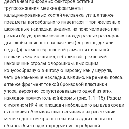
действием природных факторов остатки
трупосожжения: мелкие фрагменты
кальцинированных костей человека, угли, а также
предметы погребального инвентаря — три железные
шарнирные накладки, видимо, на пояс человека или
ремни сбруи, три железных гвоздя разных размеров,
две скобы неясного назначения (вероятно, детали
седла), фрагмент бронзовой рамчатой овальной
пряжки с частью щитка, небольшой трехперый
наконечник стрелы с черешком, имеющим
конусообразную винтовую нарезку как у шурупа,
четыре каменные накладки, видимо, на ремень пояса,
а также фрагмент тонкой бронзовой пластинки —
упора, вероятно, сопутствовавшего одной из этих
накладок прямоугольной формы (рис. 1, 1–15). Рядом
с курганом № 4 на площади небольшого выдува среди
скопления обломков плит песчаника на расстоянии
менее одного метра от полы выкладки основного
объекта был поднят предмет из серебряной