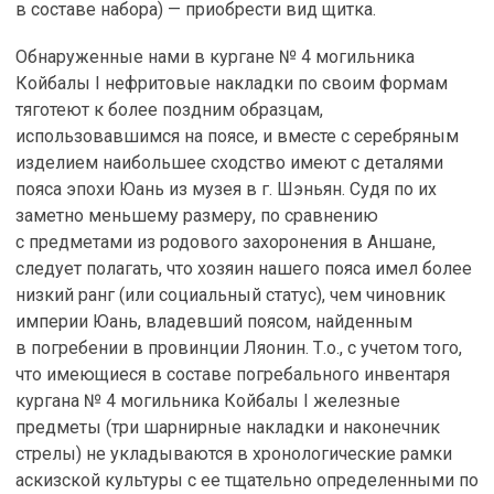
в составе набора) — приобрести вид щитка.
Обнаруженные нами в кургане № 4 могильника
Койбалы I нефритовые накладки по своим формам
тяготеют к более поздним образцам,
использовавшимся на поясе, и вместе с серебряным
изделием наибольшее сходство имеют с деталями
пояса эпохи Юань из музея в г. Шэньян. Судя по их
заметно меньшему размеру, по сравнению
с предметами из родового захоронения в Аншане,
следует полагать, что хозяин нашего пояса имел более
низкий ранг (или социальный статус), чем чиновник
империи Юань, владевший поясом, найденным
в погребении в провинции Ляонин. Т.о., с учетом того,
что имеющиеся в составе погребального инвентаря
кургана № 4 могильника Койбалы I железные
предметы (три шарнирные накладки и наконечник
стрелы) не укладываются в хронологические рамки
аскизской культуры с ее тщательно определенными по