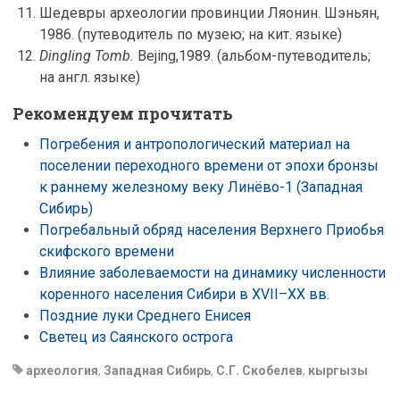
Шедевры археологии провинции Ляонин. Шэньян,
1986. (путеводитель по музею; на кит. языке)
Dingling Tomb.
Bejing,1989. (альбом-путеводитель;
на англ. языке)
Рекомендуем прочитать
Погребения и антропологический материал на
поселении переходного времени от эпохи бронзы
к раннему железному веку Линёво-1 (Западная
Сибирь)
Погребальный обряд населения Верхнего Приобья
скифского времени
Влияние заболеваемости на динамику численности
коренного населения Cибири в XVII–XX вв.
Поздние луки Среднего Енисея
Светец из Саянского острога
археология
,
Западная Сибирь
,
С.Г. Скобелев
,
кыргызы