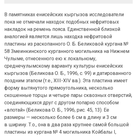
В памятниках енисейских кыргызов исследователи
пока не отмечали находок подобных нефритовых
накладок на ремень пояса. Единственной близкой
аналогией является лишь находка нефритовой
пластины из раскопанного О. Б. Беликовой кургана №
58 Змеинкинского курганного могильника на Нижнем
Чулыме, отнесенного ею к локальному,
среднечулымскому варианту культуры енисейских
кыргызов (Беликова О. Б., 1996, с. 99) и датированного
поздним этапом (т.е., XIII-XIV вв.). Эта пластина имеет
форму вытянутого прямоугольника, несколько
скошенные торцы и четыре пары сквозных отверстий,
соединяющихся друг с другом попарно способом
«впотай» (Беликова О. Б., 1996, рис. 45, 13). Ее
размеры — несколько более 6 см в длину и 3 см
в ширину. Т.о., она в два раза крупнее самой большой
пластины из кургана № 4 могильника Койбалы I,