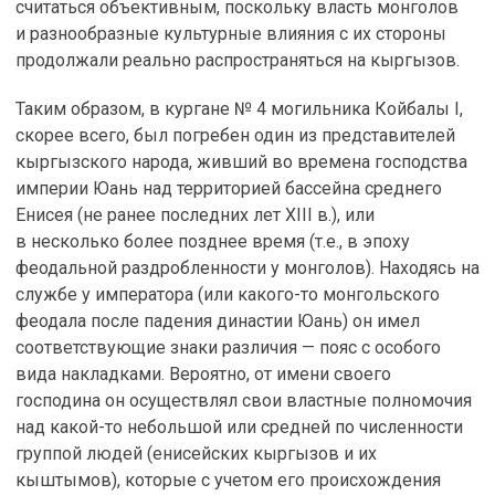
считаться объективным, поскольку власть монголов
и разнообразные культурные влияния с их стороны
продолжали реально распространяться на кыргызов.
Таким образом, в кургане № 4 могильника Койбалы I,
скорее всего, был погребен один из представителей
кыргызского народа, живший во времена господства
империи Юань над территорией бассейна среднего
Енисея (не ранее последних лет XIII в.), или
в несколько более позднее время (т.е., в эпоху
феодальной раздробленности у монголов). Находясь на
службе у императора (или какого-то монгольского
феодала после падения династии Юань) он имел
соответствующие знаки различия — пояс с особого
вида накладками. Вероятно, от имени своего
господина он осуществлял свои властные полномочия
над какой-то небольшой или средней по численности
группой людей (енисейских кыргызов и их
кыштымов), которые с учетом его происхождения