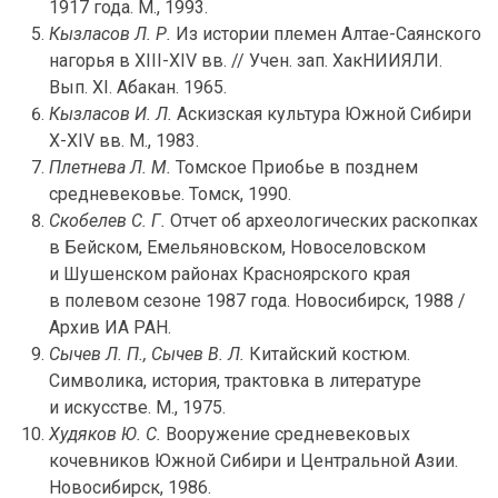
1917 года. М., 1993.
Кызласов Л. Р.
Из истории племен Алтае-Саянского
нагорья в ХIII-ХIV вв. // Учен. зап. ХакНИИЯЛИ.
Вып. ХI. Абакан. 1965.
Кызласов И. Л.
Аскизская культура Южной Сибири
X-XIV вв. М., 1983.
Плетнева Л. М.
Томское Приобье в позднем
средневековье. Томск, 1990.
Скобелев С. Г.
Отчет об археологических раскопках
в Бейском, Емельяновском, Новоселовском
и Шушенском районах Красноярского края
в полевом сезоне 1987 года. Новосибирск, 1988 /
Архив ИА РАН.
Сычев Л. П., Сычев В. Л.
Китайский костюм.
Символика, история, трактовка в литературе
и искусстве. М., 1975.
Худяков Ю. С.
Вооружение средневековых
кочевников Южной Сибири и Центральной Азии.
Новосибирск, 1986.