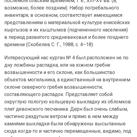
послемонгольским временем, т. е., XIII-XV вв. (и,
возможно, более поздним). Набор погребального
инвентаря, в основном, соответствует имеющимся
представлениям о материальной культуре енисейских
кыргызов и их кыштымов (подчиненного населения)
в период развитого средневековья и более позднего
времени (Скобелев С. Г., 1988, c. 4–18).
Интересующий нас курган № 4 был расположен не по
дну ложбины распадка, или на южном гребне
возвышенности и его склоне, как большинство
объектов могильника, а единственный на внутреннем
склоне северного гребня возвышенности,
составляющего распадок. Представляет собой
округлую пологую кольцевую выкладку из обломков
плит девонского песчаника. Дерн был очень слабым,
частично раздутым ветром и прямо в нем между
камнями выкладки были обнаружены высыпанные
сюда когда-то и частично перемещенные, видимо, под