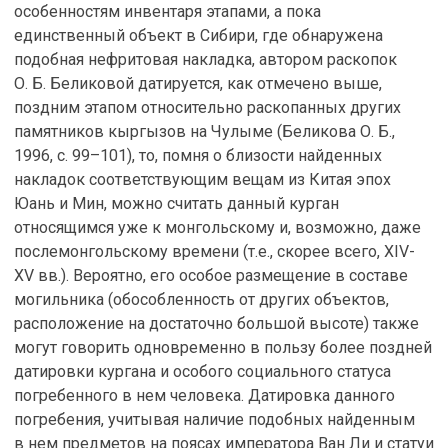
особенностям инвентаря этапами, а пока
единственный объект в Сибири, где обнаружена
подобная нефритовая накладка, автором раскопок
О. Б. Беликовой датируется, как отмечено выше,
поздним этапом относительно раскопанных других
памятников кыргызов на Чулыме (Беликова О. Б.,
1996, с. 99–101), то, помня о близости найденных
накладок соответствующим вещам из Китая эпох
Юань и Мин, можно считать данный курган
относящимся уже к монгольскому и, возможно, даже
послемонгольскому времени (т.е., скорее всего, XIV-
XV вв.). Вероятно, его особое размещение в составе
могильника (обособленность от других объектов,
расположение на достаточно большой высоте) также
могут говорить одновременно в пользу более поздней
датировки кургана и особого социального статуса
погребенного в нем человека. Датировка данного
погребения, учитывая наличие подобных найденным
в нем предметов на поясах императора Ван Ли и статуи