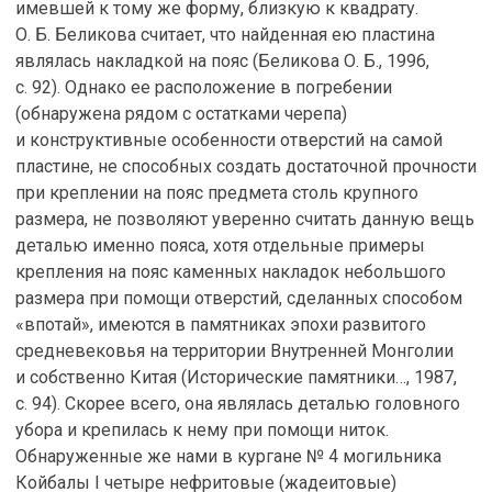
имевшей к тому же форму, близкую к квадрату.
О. Б. Беликова считает, что найденная ею пластина
являлась накладкой на пояс (Беликова О. Б., 1996,
с. 92). Однако ее расположение в погребении
(обнаружена рядом с остатками черепа)
и конструктивные особенности отверстий на самой
пластине, не способных создать достаточной прочности
при креплении на пояс предмета столь крупного
размера, не позволяют уверенно считать данную вещь
деталью именно пояса, хотя отдельные примеры
крепления на пояс каменных накладок небольшого
размера при помощи отверстий, сделанных способом
«впотай», имеются в памятниках эпохи развитого
средневековья на территории Внутренней Монголии
и собственно Китая (Исторические памятники…, 1987,
с. 94). Скорее всего, она являлась деталью головного
убора и крепилась к нему при помощи ниток.
Обнаруженные же нами в кургане № 4 могильника
Койбалы I четыре нефритовые (жадеитовые)