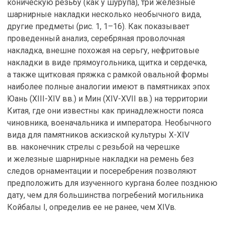
коническую резьбу (как у шурупа), три железные
шарнирные накладки несколько необычного вида,
другие предметы (рис. 1, 1–16). Как показывает
проведенный анализ, серебряная проволочная
накладка, внешне похожая на серьгу, нефритовые
накладки в виде прямоугольника, щитка и сердечка,
а также щитковая пряжка с рамкой овальной формы
наиболее полные аналогии имеют в памятниках эпох
Юань (XIII-XIV вв.) и Мин (XIV-XVII вв.) на территории
Китая, где они известны как принадлежности пояса
чиновника, военачальника и императора. Необычного
вида для памятников аскизской культуры X-XIV
вв. наконечник стрелы с резьбой на черешке
и железные шарнирные накладки на ремень без
следов орнаментации и посеребрения позволяют
предположить для изученного кургана более позднюю
дату, чем для большинства погребений могильника
Койбалы I, определив ее не ранее, чем XIVв.