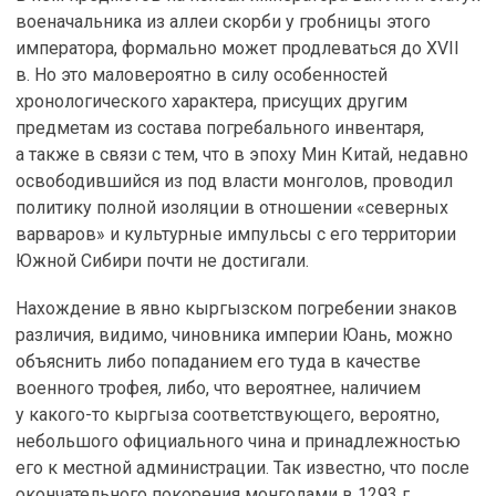
военачальника из аллеи скорби у гробницы этого
императора, формально может продлеваться до XVII
в. Но это маловероятно в силу особенностей
хронологического характера, присущих другим
предметам из состава погребального инвентаря,
а также в связи с тем, что в эпоху Мин Китай, недавно
освободившийся из под власти монголов, проводил
политику полной изоляции в отношении «северных
варваров» и культурные импульсы с его территории
Южной Сибири почти не достигали.
Нахождение в явно кыргызском погребении знаков
различия, видимо, чиновника империи Юань, можно
объяснить либо попаданием его туда в качестве
военного трофея, либо, что вероятнее, наличием
у какого-то кыргыза соответствующего, вероятно,
небольшого официального чина и принадлежностью
его к местной администрации. Так известно, что после
окончательного покорения монголами в 1293 г.