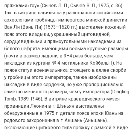
пряжками«гоу» (Сычев Л. П., Сычев В. Л., 1975, с. 36).
Так, в витрине павильона у раскопанной китайскими
археологами гробницы императора минской династии
Ван Ли (Вэнь Ли) (1573–1620 гг.) выставлен кожаный
пояс этого владыки, украшенный щитовидной,
сердцевидными и прямоугольными накладками из
белого нефрита, имеющими весьма крупные размеры
(почти в размер ладони, в 3–4 раза больше, чем
накладки из кургана № 4 могильника Койбалы I). На
поясе статуи военачальника, стоящего в аллее скорби
у гробницы этого императора, также изображены
накладки в виде сердечка, но уже пропорционально
заметно меньшего размера, чем у императора (Dingling
Tomb, 1989, P. 46). В витрине краеведческого музея
провинции Ляонин в г. Шэньян выставлены
обнаруженные в 1975 г. детали пояса эпохи Юань из
родового захоронения в г. Аншань (Аньшань),
включающие щиткового типа пряжку с рамкой в виде