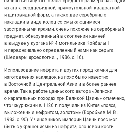
сильно вытянутого овала, среднего размера накладки
из агата сердцевидной, прямоугольной, квадратной
и щитовидной форм, а также две серебряные
накладки в виде колец со смыкающимися
заостренными краями, очень похожие на серебряный
предмет, обнаруженный в скоплении камней
в выдуве у кургана № 4 могильника Койбалы I
и первоначально определенный нами как серьга
(Шедевры археологии…, 1986, с. 16).
Использование нефрита и других пород камня для
изготовления накладок на пояс было известно
в Восточной и Центральной Азии и в более раннее
время. Так в работе цзиньского автора «Записки
о карательных походах при Великой Цзинь» отмечено,
что чжурчжэни в 1126 г. получили из Китая «пояса,
выложенные нефритом, золотом» (Воробьев М. В.,
1983, с. 90). У чиновников империи Цзинь пояс мог
быть с украшениями из нефрита, слоновой кости