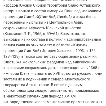
народов Южной Сибири территория Саяно-Алтайского
нагорья вошла в состав империи Юань под названием
провинции Лин-бей(Лин-Бэй, Линбэй) и сюда были
переселены кыргызы из Центральной Азии,
сохранившие верность Юаньской династии
(Кызласов Л. Р., 1965, с. 59–61). Возможно, что
выходцы из их состава и получили административные
полномочия на этих землях в области «Киргиз»
провинции Лин-Бэй (История Хакасии…, 1993, с. 125,
128–129), а также соответствующие знаки различия.
Власть же монгольских феодалов над енисейскими
кыргызами сохранялась даже после падения в 1368 г.
империи Юань — вплоть до XVII в., когда русские люди
застали их в подчинении у северо-монгольского
государства Алтын-ханов. В связи с данным
обстоятельством следует заметить, что применяемое
в некоторых случаях для периода XV-XVI
вв. определение «послемонгольское время» не может