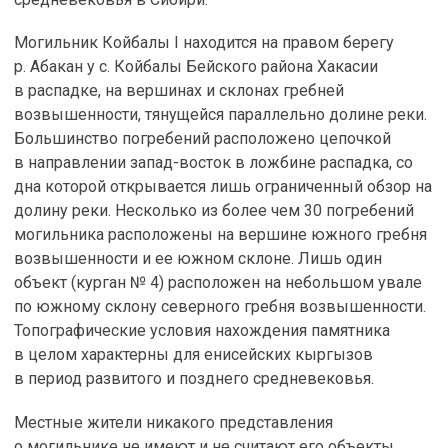
Могильник Койбалы I находится на правом берегу
р. Абакан у с. Койбалы Бейского района Хакасии
в распадке, на вершинах и склонах гребней
возвышенности, тянущейся параллельно долине реки.
Большинство погребений расположено цепочкой
в направлении запад-восток в ложбине распадка, со
дна которой открывается лишь ограниченный обзор на
долину реки. Несколько из более чем 30 погребений
могильника расположены на вершине южного гребня
возвышенности и ее южном склоне. Лишь один
объект (курган № 4) расположен на небольшом увале
по южному склону северного гребня возвышенности.
Топографические условия нахождения памятника
в целом характерны для енисейских кыргызов
в период развитого и позднего средневековья.
Местные жители никакого представления
о могильнике не имеют и не считают его объекты