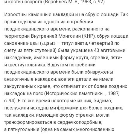
и кости носорога (Воробьев М. В., 1983, с. 92).
Известны каменные накладки и на сбрую лошади. Так
происходящая из одного из погребений
позднекиданьского времени, раскопанного на
территории Внутренней Монголии (КНР), сбруя лошади
сановника-цзы («цзы» — титул знати, четвертый по
счету из пяти ступеней) была украшена 43 агатовыми
накладками, имевшими форму круга, стрелки, пяти-
и шестиугольника. В другом погребении
позднекиданьского времени были обнаружены
аналогичные накладки: все эти детали не имели
закругленных краев, что отличает их от более поздних
накладок на пояс (Исторические памятники…, 1987,
с. 94). В то же время некоторые из них, видимо,
послужили исходными формами для более поздних:
так накладки, имеющие форму стрелки, могли
трансформироваться в сердечкоподобные,
а пятиугольные (одна из самых многочисленных