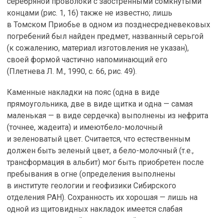
серебряной проволоки с заостренными сомкнутыми
концами (рис. 1, 16) также не известно; лишь
в Томском Приобье в одном из позднесредневековых
погребений был найден предмет, названный серьгой
(к сожалению, материал изготовления не указан),
своей формой частично напоминающий его
(Плетнева Л. М., 1990, с. 66, рис. 49).
Каменные накладки на пояс (одна в виде
прямоугольника, две в виде щитка и одна — самая
маленькая — в виде сердечка) выполнены из нефрита
(точнее, жадеита) и имеютбело-молочный
и зеленоватый цвет. Считается, что естественным
должен быть зеленый цвет, а бело-молочный (т.е.,
трансформация в альбит) мог быть приобретен после
пребывания в огне (определения выполнены
в институте геологии и геофизики Сибирского
отделения РАН). Сохранность их хорошая — лишь на
одной из щитовидных накладок имеется слабая