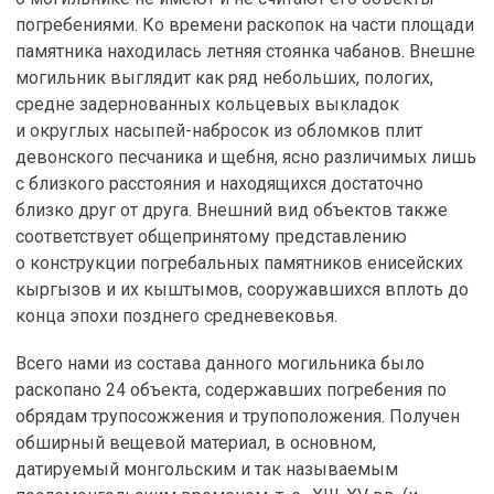
погребениями. Ко времени раскопок на части площади
памятника находилась летняя стоянка чабанов. Внешне
могильник выглядит как ряд небольших, пологих,
средне задернованных кольцевых выкладок
и округлых насыпей-набросок из обломков плит
девонского песчаника и щебня, ясно различимых лишь
с близкого расстояния и находящихся достаточно
близко друг от друга. Внешний вид объектов также
соответствует общепринятому представлению
о конструкции погребальных памятников енисейских
кыргызов и их кыштымов, сооружавшихся вплоть до
конца эпохи позднего средневековья.
Всего нами из состава данного могильника было
раскопано 24 объекта, содержавших погребения по
обрядам трупосожжения и трупоположения. Получен
обширный вещевой материал, в основном,
датируемый монгольским и так называемым