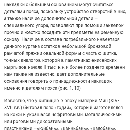
накладки с большим основанием могут считаться
деталями пояса, поскольку устройство отверстий в них,
а также наличие дополнительной детали —
специального упора, позволяют при помощи заклепок
прочно и жестко посадить эти предметы на ременную
основу. Наличие в составе погребального инвентаря
данного кургана остатков небольшой бронзовой
рамчатой пряжки овальной формы с частью щитка,
точных аналогов которой в памятниках енисейских
кыргызов начала II тыс. н.э. и более позднего времени
нам также не известно, дает дополнительные
основания говорить о принадлежности накладок
именно к деталям пояса (рис. 1, 10).
Известно, что у китайцев в эпоху империи Мин (XIV-
XVII вв.) бытовал пояс «гэдай», который изготовлялся
из кожи и украшался нефритовыми, металлическими
или роговыми декоративными
пластинками —«юйбань», «цзиньбань», «цзяобань»,