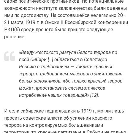
своих политических противников. Но потенциальные
возможности института заложничества были оценены
ими по достоинству. На состоявшейся нелегально 20–
21 марта 1919 г. в Омске II Всесибирской конференции
РКП(б) среди прочего было принято следующее
решение:
«Ввиду жестокого разгула белого террора по
всей Сибири […] обратиться в Советскую
Россию с требованием — усилить красный
террор, с требованием массового уничтожения
белых заложников, ибо только красный террор
может приостановить систематическое
истребление наших товарищей» [12].
И если сибирские подпольщики в 1919 г. могли лишь
просить советские власти об усилении красного
террора на контролируемых большевиками
территории, то красные партизаны в Сибири не только