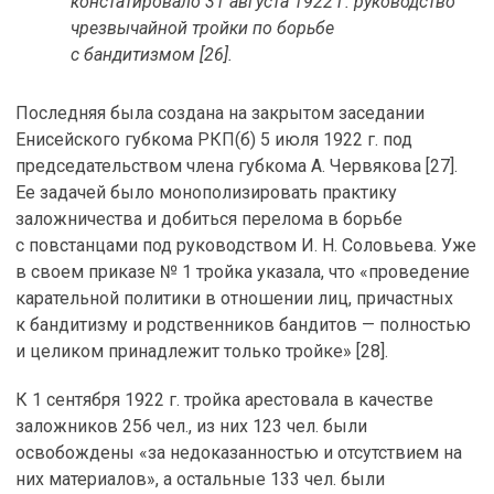
констатировало 31 августа 1922 г. руководство
чрезвычайной тройки по борьбе
с бандитизмом [26].
Последняя была создана на закрытом заседании
Енисейского губкома РКП(б) 5 июля 1922 г. под
председательством члена губкома А. Червякова [27].
Ее задачей было монополизировать практику
заложничества и добиться перелома в борьбе
с повстанцами под руководством И. Н. Соловьева. Уже
в своем приказе № 1 тройка указала, что «проведение
карательной политики в отношении лиц, причастных
к бандитизму и родственников бандитов — полностью
и целиком принадлежит только тройке» [28].
К 1 сентября 1922 г. тройка арестовала в качестве
заложников 256 чел., из них 123 чел. были
освобождены «за недоказанностью и отсутствием на
них материалов», а остальные 133 чел. были