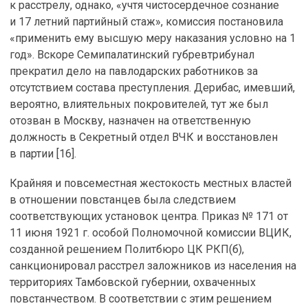
к расстрелу, однако, «учтя чистосердечное сознание
и 17 летний партийный стаж», комиссия постановила
«применить ему высшую меру наказания условно на 1
год». Вскоре Семипалатинский губревтрибунал
прекратил дело на павлодарских работников за
отсутствием состава преступления. Дерибас, имевший,
вероятно, влиятельных покровителей, тут же был
отозван в Москву, назначен на ответственную
должность в Секретный отдел ВЧК и восстановлен
в партии [16].
Крайняя и повсеместная жестокость местных властей
в отношении повстанцев была следствием
соответствующих установок центра. Приказ № 171 от
11 июня 1921 г. особой Полномочной комиссии ВЦИК,
созданной решением Политбюро ЦК РКП(б),
санкционировал расстрел заложников из населения на
территориях Тамбовской губернии, охваченных
повстанчеством. В соответствии с этим решением