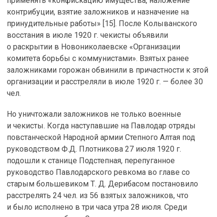
применять «конфискацию имущества, наложение
контрибуции, взятие заложников и назначение на
принудительные работы» [15]. После Колыванского
восстания в июле 1920 г. чекисты объявили
о раскрытии в Новониколаевске «Организации
комитета борьбы с коммунистами». Взятых ранее
заложниками горожан обвинили в причастности к этой
организации и расстреляли в июле 1920 г. — более 30
чел.
Но уничтожали заложников не только военные
и чекисты. Когда наступавшие на Павлодар отряды
повстанческой Народной армии Степного Алтая под
руководством Ф.Д. Плотникова 27 июля 1920 г.
подошли к станице Подстепная, перепуганное
руководство Павлодарского ревкома во главе со
старым большевиком Т. Д. Дерибасом постановило
расстрелять 24 чел. из 56 взятых заложников, что
и было исполнено в три часа утра 28 июля. Среди