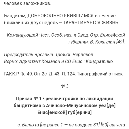
человек заложников.
Бандитам, ДОБРОВОЛЬНО ЯВИВШИМСЯ в течение
ближайших двух недель — ГАРАНТИРУЕТСЯ ЖИЗНЬ.
Командующий Част. Особ. наз. и Свод. Отр. Енисейской
губернии: В. Кокаулин [49]
.
Председатель Чрезвыч. Тройки: Червяков.
Верно: Адъютант Комачон и СО Енис.: Кондратенко.
ГАКК.Р Ф.-49. Оп. 2с. Д. 43. Л. 124. Типографский оттиск.
№ 3
Приказ № 1 чрезвычтройки по ликвидации
бандитизма в Ачинско-Минусинском уез[де]
Енис[ейской] губ[ернии]
с. Балахта [не ранее 1 — не позднее 31] [50] августа