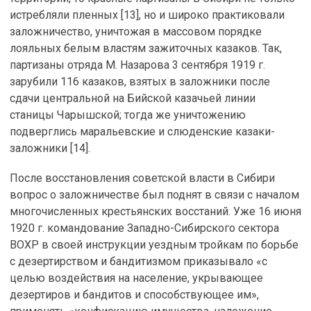
истребляли пленных [13], но и широко практиковали
заложничество, уничтожая в массовом порядке
лояльных белым властям зажиточных казаков. Так,
партизаны отряда М. Назарова 3 сентября 1919 г.
зарубили 116 казаков, взятых в заложники после
сдачи центральной на Бийской казачьей линии
станицы Чарышской; тогда же уничтожению
подверглись маральевские и слюденские казаки-
заложники [14].
После восстановления советской власти в Сибири
вопрос о заложничестве был поднят в связи с началом
многочисленных крестьянских восстаний. Уже 16 июня
1920 г. командование Западно-Сибирского сектора
ВОХР в своей инструкции уездным тройкам по борьбе
с дезертирством и бандитизмом приказывало «с
целью воздействия на население, укрывающее
дезертиров и бандитов и способствующее им»,