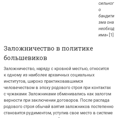
сильног
о
бандити
зма она
необход
има»
[1]
Заложничество в политике
большевиков
Заложничество, наряду с кровной местью, относится
к одному из наиболее архаичных социальных
институтов, широко практиковавшимся
человечеством в эпоху родового строя при контактах
с чужаками. Заложниками обменивались как залогом
верности при заключении договоров. После распада
родового строя обычай взятия заложников постепенно
становится рудиментом, уступив свое место в системе