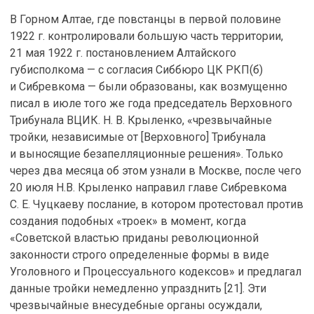
В Горном Алтае, где повстанцы в первой половине
1922 г. контролировали большую часть территории,
21 мая 1922 г. постановлением Алтайского
губисполкома — с согласия Сиббюро ЦК РКП(б)
и Сибревкома — были образованы, как возмущенно
писал в июле того же года председатель Верховного
Трибунала ВЦИК. Н. В. Крыленко, «чрезвычайные
тройки, независимые от [Верховного] Трибунала
и выносящие безапелляционные решения». Только
через два месяца об этом узнали в Москве, после чего
20 июля Н.В. Крыленко направил главе Сибревкома
С. Е. Чуцкаеву послание, в котором протестовал против
создания подобных «троек» в момент, когда
«Советской властью приданы революционной
законности строго определенные формы в виде
Уголовного и Процессуального кодексов» и предлагал
данные тройки немедленно упразднить [21]. Эти
чрезвычайные внесудебные органы осуждали,