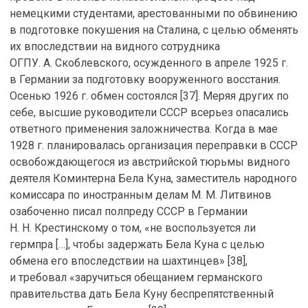
немецкими студентами, арестованными по обвинению
в подготовке покушения на Сталина, с целью обменять
их впоследствии на видного сотрудника
ОГПУ. А. Скоблевского, осужденного в апреле 1925 г.
в Германии за подготовку вооруженного восстания.
Осенью 1926 г. обмен состоялся [37]. Меряя других по
себе, высшие руководители СССР всерьез опасались
ответного применения заложничества. Когда в мае
1928 г. планировалась организация переправки в СССР
освобождающегося из австрийской тюрьмы видного
деятеля Коминтерна Бела Куна, заместитель народного
комиссара по иностранным делам М. М. Литвинов
озабоченно писал полпреду СССР в Германии
Н. Н. Крестинскому о том, «не воспользуется ли
гермпра […], чтобы задержать Бела Куна с целью
обмена его впоследствии на шахтинцев» [38],
и требовал «заручиться обещанием германского
правительства дать Бела Куну беспрепятственный