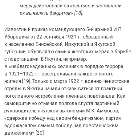
меры действовали на крестьян и заставляли
их выявлять бандитов» [18].
Известный приказ командующего 5-й армией И.П.
Уборевича от 22 сентября 1921 г., обращенный
к населению Енисейской, Иркутской и Якутской
губерний, объявлял о самых жестоких мерах в борьбе
с повстанцами. В Якутии, например,
в «неблагонадежных» селениях в порядке террора
в 1921–1922 гг. расстреливали каждого пятого
жителя [19]. Только с марта 1922 г. военно-чекистские
отряды в Якутии начали отказываться от практики
поголовного истребления пленных повстанцев. Как
самокритично отмечал полгода спустя партийный
руководитель якутской автономии М.К. Аммосов,
«одержав победу над своим бандитизмом, партия
одержала тем самым победу над повстанческим
движением» [20].