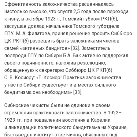
Эффективность заложничества расценивалась
настолько высоко, что спустя 2,5 года после перехода
к нэпу, в октябре 1923 г., Томский губком РКП(б),
заслушав доклад начальника Томского губотдела
ГПУ. М. А. Филатова, принял решение просить Сиббюро
ЦК РКП(б) разрешить брать заложниками членов
семей «активных бандитов» [32]. Заместитель
полпреда ГПУ по Сибири Б.А. Бак активно поддержал
своего подчиненного, наложив резолюцию,
обращенную к секретарю Сиббюро ЦК РКП(б)
С. В. Косиору: «Т. Косиор! Практика заложничества
у нас по Сибири существует и в местах сильного
бандитизма она необходима» [33].
Сибирские чекисты были не одиноки в своем
стремлении практиковать заложничество. В 1922–
1923 гг., при подавлении восстания в Карелии
и ликвидации политического бандитизма на Украине,
был введен институт ответчиков, обязанных под