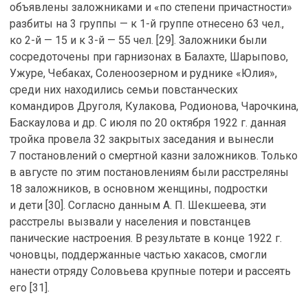
объявлены заложниками и «по степени причастности»
разбиты на 3 группы — к 1-й группе отнесено 63 чел.,
ко 2-й — 15 и к 3-й — 55 чел. [29]. Заложники были
сосредоточены при гарнизонах в Балахте, Шарыпово,
Ужуре, Чебаках, Соленоозерном и руднике «Юлия»,
среди них находились семьи повстанческих
командиров Друголя, Кулакова, Родионова, Чарочкина,
Баскаулова и др. С июля по 20 октября 1922 г. данная
тройка провела 32 закрытых заседания и вынесли
7 постановлений о смертной казни заложников. Только
в августе по этим постановлениям были расстреляны
18 заложников, в основном женщины, подростки
и дети [30]. Согласно данным А. П. Шекшеева, эти
расстрелы вызвали у населения и повстанцев
панические настроения. В результате в конце 1922 г.
чоновцы, поддержанные частью хакасов, смогли
нанести отряду Соловьева крупные потери и рассеять
его [31].