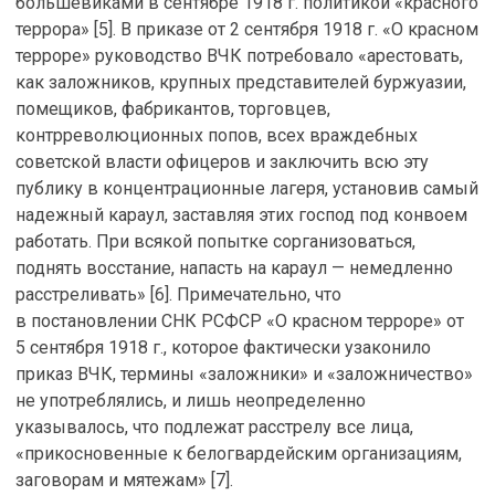
большевиками в сентябре 1918 г. политикой «красного
террора» [5]. В приказе от 2 сентября 1918 г. «О красном
терроре» руководство ВЧК потребовало «арестовать,
как заложников, крупных представителей буржуазии,
помещиков, фабрикантов, торговцев,
контрреволюционных попов, всех враждебных
советской власти офицеров и заключить всю эту
публику в концентрационные лагеря, установив самый
надежный караул, заставляя этих господ под конвоем
работать. При всякой попытке сорганизоваться,
поднять восстание, напасть на караул — немедленно
расстреливать» [6]. Примечательно, что
в постановлении СНК РСФСР «О красном терроре» от
5 сентября 1918 г., которое фактически узаконило
приказ ВЧК, термины «заложники» и «заложничество»
не употреблялись, и лишь неопределенно
указывалось, что подлежат расстрелу все лица,
«прикосновенные к белогвардейским организациям,
заговорам и мятежам» [7].