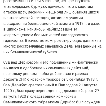
расстрелянных были 8 казаков, четыре «кулака»,
«павлодарские буржуа», причисленные к кадетам,
а также врач, лесничий и еще ряд лиц, обвинявшихся
в антисоветской агитации, активном участии
в свержении большевистской власти в 1918 г. и даже
в шпионаже, как якобы наблюдавшие за
«перемещением боевых частей павлодарского
гарнизона». В качестве компрометирующих данных на
многих расстрелянных значились дела, заведенные на
них Семипалатинской губчека.
Суд над Дерибасом и его подчиненными фактически
вылился в одобрение их самочинных действий,
поскольку ревком якобы действовал в рамках
декрета СНК о красном терроре от 5 сентября 1918 г.
Сам Дерибас, арестованный в Павлодаре 21 августа
1920 г., был сразу переведен под домашний арест. 27
августа 1920 г. следственной комиссией
Семипалатинского губревкома Дерибас был осужден