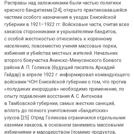
Расправы над заложниками были частью политики
красного бандитизма [24], открыто практиковавшейся
частями особого назначения в уездах Енисейской
губернии в 1921–1922 гг. Войсковые части, считая всех
хакасов сторонниками и укрывателями бандитов,
с особой жестокостью относились к коренному
населению, повсеместно учиняя массовые порки,
избиения и убийства местных жителей. Начальник
второго боеучастка Ачинско-Минусинского боевого
района А. П. Голиков (будущий писатель Аркадий
Гайдар) в апреле 1922 г. информировал командующего
войсками ЧОН Енисейской губернии о том, что против
«полудиких инородцев» необходимо применение, по
опыту подавления восстания А. С. Антонова
в Тамбовской губернии, самых жестких санкций,
вплоть до полного уничтожения «бандитских»
улусов [25]. Отряд Голикова ограничился отдельными
казнями хакасов, в основном занимаясь массовыми
избиениями и мародерством (помимо продуктов,