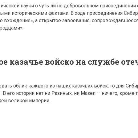
рической науки о чуть ли не добровольном присоединении
ьными историческими фактами. В ходе присоединения Сиби
ое вхождение», а открытое завоевание, сопровождавшеес
родцами».
е казачье войско на службе оте
вать облик каждого из наших казачьих войск, то для Сиби
. В его истории нет ни Разиных, ни Мазеп — ничего, кроме 
жей великой империи.