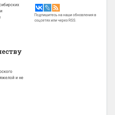
 сибирских
ри
Подпишитесь на наши обновления в
я
соцсетях или через RSS.
честву
рского
тяжелой и не