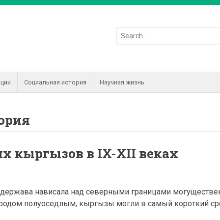
иции
Социальная история
Научная жизнь
тория
х кыргызов в IX-XII веках
 держава нависала над северными границами могуществ
ародом полуоседлым, кыргызы могли в самый короткий ср