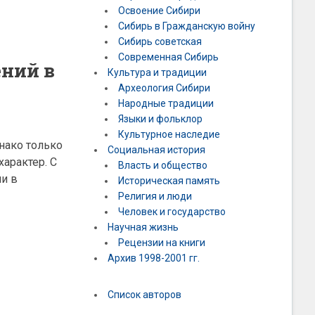
Освоение Сибири
Сибирь в Гражданскую войну
Сибирь советская
Современная Сибирь
ений в
Культура и традиции
Археология Сибири
Народные традиции
Языки и фольклор
Культурное наследие
нако только
Социальная история
арактер. С
Власть и общество
ли в
Историческая память
Религия и люди
Человек и государство
Научная жизнь
Рецензии на книги
Архив 1998-2001 гг.
Список авторов