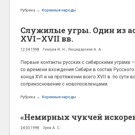
Рубрика →
Коренные народы
Служилые угры. Один из а
XVI–XVII вв.
12.04.1998
Гемуев И. Н.
,
Люцидарская А. А.
Первые контакты русских с сибирскими уграми — 
со времени вхождения Сибири в состав Русского
конца XVI и на протяжении всего XVII в. по сути
соприкосновение с новопоселенцами.
Рубрика →
Коренные народы
«Немирных чукчей искорен
24.03.1998
Зуев А. С.