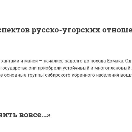
спектов русско-угорских отнош
хантами и манси — начались задолго до похода Ермака. Од
 государства они приобрели устойчивый и многоплановый х
 все основные группы сибирского коренного населения вош
ить вовсе…»