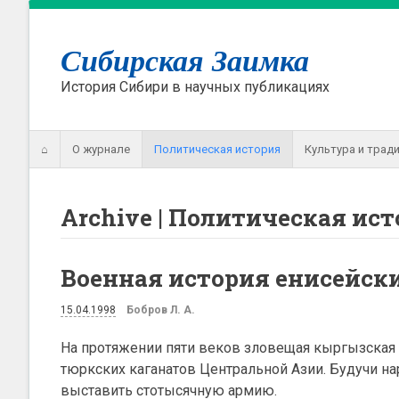
Сибирская Заимка
История Сибири в научных публикациях
⌂
О журнале
Политическая история
Культура и трад
Archive | Политическая ис
Военная история енисейски
15.04.1998
Бобров Л. А.
На протяжении пяти веков зловещая кыргызская
тюркских каганатов Центральной Азии. Будучи н
выставить стотысячную армию.