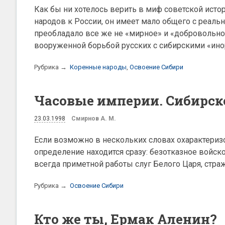
Как бы ни хотелось верить в миф советской исто
народов к России, он имеет мало общего с реал
преобладало все же не «мирное» и «добровольн
вооруженной борьбой русских с сибирскими «ино
Рубрика →
Коренные народы
,
Освоение Сибири
Часовые империи. Сибирско
23.03.1998
Смирнов А. М.
Если возможно в нескольких словах охарактеризо
определение находится сразу: безотказное войско
всегда приметной работы слуг Белого Царя, стра
Рубрика →
Освоение Сибири
Кто же ты, Ермак Аленин?