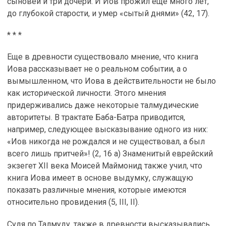
сыновей и три дочери. И Иов прожил еще много лет,
до глубокой старости, и умер «сытый днями» (42, 17).
* * *
Еще в древности существовало мнение, что книга
Иова рассказывает не о реальном событии, а о
вымышленном, что Иова в действительности не было
как исторической личности. Этого мнения
придерживались даже некоторые талмудические
авторитеты. В трактате Баба-Батра приводится,
например, следующее высказывание одного из них:
«Иов никогда не рождался и не существовал, а был
всего лишь притчей»! (2, 16 а) Знаменитый еврейский
экзегет XII века Моисей Маймонид также учил, что
книга Иова имеет в основе выдумку, служащую
показать различные мнения, которые имеются
относительно провидения (5, III, II).
Судя по Талмуду, также в древности высказывались