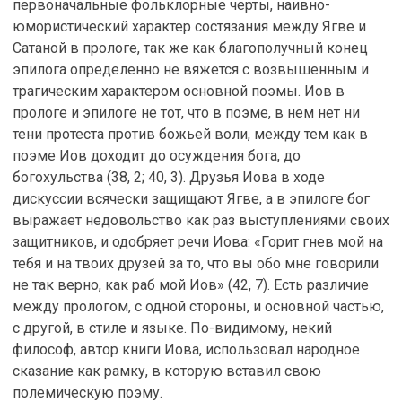
первоначальные фольклорные черты, наивно-
юмористический характер состязания между Ягве и
Сатаной в прологе, так же как благополучный конец
эпилога определенно не вяжется с возвышенным и
трагическим характером основной поэмы. Иов в
прологе и эпилоге не тот, что в поэме, в нем нет ни
тени протеста против божьей воли, между тем как в
поэме Иов доходит до осуждения бога, до
богохульства (38, 2; 40, 3). Друзья Иова в ходе
дискуссии всячески защищают Ягве, а в эпилоге бог
выражает недовольство как раз выступлениями своих
защитников, и одобряет речи Иова: «Горит гнев мой на
тебя и на твоих друзей за то, что вы обо мне говорили
не так верно, как раб мой Иов» (42, 7). Есть различие
между прологом, с одной стороны, и основной частью,
с другой, в стиле и языке. По-видимому, некий
философ, автор книги Иова, использовал народное
сказание как рамку, в которую вставил свою
полемическую поэму.