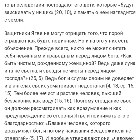
то впоследствии пострадают его дети, которые «будут
заискивать у нищих» (20, 10), и память о нем изгладится
с земли.
Защитники Ягве не могут отрицать того, что порой
страдают как будто невинные. Но и на это у них есть
объяснение. Прежде всего, никто не может считать
себя невинным и праведным перед лицом бога: «Как
быть чистым, рожденному женщиной? Ведь даже луна
и та не светла, и звезды не чисты перед лицом
господа?» (25, 5). Ведь бог и слугам своим не доверяет
и в ангелах своих усматривает недостатки (4, 18; ср. 15,
15). Тем более нечист и растлен человек, пьющий
беззаконие как воду (15, 16). Поэтому страдание свое
он должен рассматривать как вразумление и как
предупреждение со стороны Ягве и принимать его с
благодарностью: «Блажен человек, которого
вразумляет бог, и потому наказания Вседержителя не
отвергай» (5, 17). И вообще утверждают они: «человек