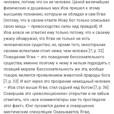
человек, потому что он не человек. Ценой величайших
физических и душевных мук Иов пришел к этому
высшему познанию, которым не обладал и сам Ягве
(потому, что в своем ответе Иову бог только описывал
свою мощь — превосходство силы над правдой). И
Иов вовсе не ответил ему только потому, что к своему
ужасу обнаружил, что Ягве не только не есть
человеческое существо, но, кроме того, некоторыми
своими аспектами стоит ниже, чем человек [7, p. 32].
Поведение Ягве — это поведение бессознательного
существа, именно поэтому к нему и нельзя подходить с
позиций морали. Бессознательность же эта, вообще
говоря, является проявлением животной природы бога
[7, p. 33]. И вот через это прозрение немощный человек
— Иов стал выше Ягве, стал судьей над богом [7, p. 36].
Совершив это «революционное» открытие и не забыв
отметить, что «все комментаторы как-то проглядели
этот факт», Юнг пускается далее в совершенно
мистические спекуляции. Оказывается, Ягве,