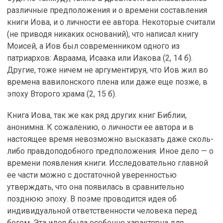
различные предположения и о времени составления
книги Иова, и о личности ее автора. Некоторые считали
(не приводя никаких оснований), что написал книгу
Моисей, а Иов был современником одного из
патриархов: Авраама, Исаака или Иакова (2, 14 б).
Другие, тоже ничем не аргументируя, что Иов жил во
времена вавилонского плена или даже еще позже, в
эпоху Второго храма (2, 15 б).
Книга Иова, так же как ряд других книг Библии,
анонимна. К сожалению, о личности ее автора и в
настоящее время невозможно высказать даже сколь-
либо правдоподобного предположения. Иное дело — о
времени появления книги. Исследовательно главной
ее части можно с достаточной уверенностью
утверждать, что она появилась в сравнительно
позднюю эпоху. В поэме проводится идея об
индивидуальной ответственности человека перед
богом. Эта идея была особенно характерна для