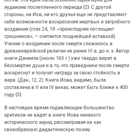
иудаизма послепленного периода {2}. С другой
стороны, ни Иов, ни его друзья еще не представляют
себе возможности воскресения мертвых и загробного
воздаяния (стих 24, 19: «преисподняя поглощает
грешников», — считается позднейшей вставкой).
Учение о воздаянии после смерти сложилось в
древнееврейской религии не ранее III в. до н. э. Автор
книги Даниила (около 165 г.) уже твердо верит в
бессмертие души и в то, что праведники после смерти
воскреснут и получат награду за свою стойкость в
вере. (Дан., 12, 2). Книга Иова, видимо, была
составлена в V или IV веках, может быть ближе к 400
году {3}.
В настоящее время подавляющее большинство
критиков не видят в книге Иова никакого
исторического зерна, рассматривая ее как
своеобразную дидактическую поэму.