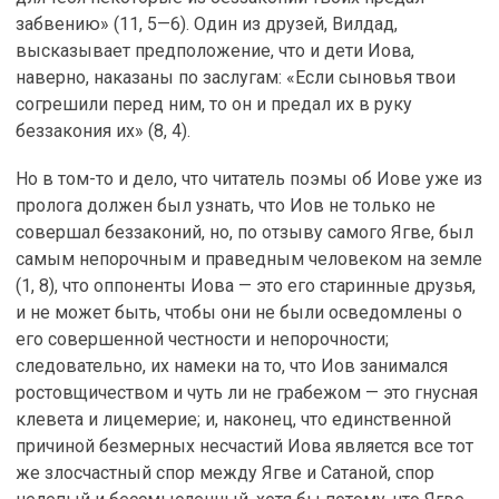
забвению» (11, 5—6). Один из друзей, Вилдад,
высказывает предположение, что и дети Иова,
наверно, наказаны по заслугам: «Если сыновья твои
согрешили перед ним, то он и предал их в руку
беззакония их» (8, 4).
Но в том-то и дело, что читатель поэмы об Иове уже из
пролога должен был узнать, что Иов не только не
совершал беззаконий, но, по отзыву самого Ягве, был
самым непорочным и праведным человеком на земле
(1, 8), что оппоненты Иова — это его старинные друзья,
и не может быть, чтобы они не были осведомлены о
его совершенной честности и непорочности;
следовательно, их намеки на то, что Иов занимался
ростовщичеством и чуть ли не грабежом — это гнусная
клевета и лицемерие; и, наконец, что единственной
причиной безмерных несчастий Иова является все тот
же злосчастный спор между Ягве и Сатаной, спор