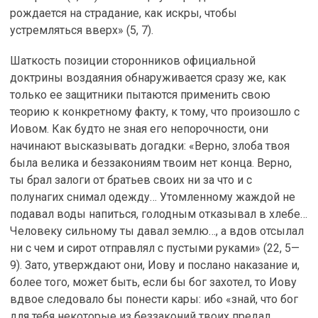
рождается на страдание, как искры, чтобы
устремляться вверх» (5, 7).
Шаткость позиции сторонников официальной
доктрины воздаяния обнаруживается сразу же, как
только ее защитники пытаются применить свою
теорию к конкретному факту, к тому, что произошло с
Иовом. Как будто не зная его непорочности, они
начинают высказывать догадки: «Верно, злоба твоя
была велика и беззакониям твоим нет конца. Верно,
ты брал залоги от братьев своих ни за что и с
полунагих снимал одежду… Утомленному жаждой не
подавал воды напиться, голодным отказывал в хлебе…
Человеку сильному ты давал землю…, а вдов отсылал
ни с чем и сирот отправлял с пустыми руками» (22, 5—
9). Зато, утверждают они, Иову и послано наказание и,
более того, может быть, если бы бог захотел, то Иову
вдвое следовало бы понести кары: ибо «знай, что бог
для тебя некоторые из беззаконий твоих предал