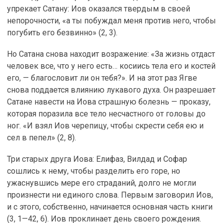
упрекает Сатану: Иов оказался твердым в своей
непорочности, «а ты побуждал меня против него, чтобы
погубить его безвинно» (2, 3).
Но Сатана снова находит возражение: «За жизнь отдаст
человек все, что у него есть… косиись тела его и костей
его, — благословит ли он тебя?». И на этот раз Ягве
снова поддается влиянию лукавого духа. Он разрешает
Сатане навести на Иова страшную болезнь — проказу,
которая поразила все тело несчастного от головы до
ног. «И взял Иов черепицу, чтобы скрести себя ею и
сел в пепел» (2, 8).
Три старых друга Иова: Елифаз, Вилдад и Софар
сошлись к нему, чтобы разделить его горе, но
ужаснувшись мере его страданий, долго не могли
произнести ни единого слова. Первым заговорил Иов,
и с этого, собственно, начинается основная часть книги
(3, 1—42, 6). Иов проклинает день своего рождения.