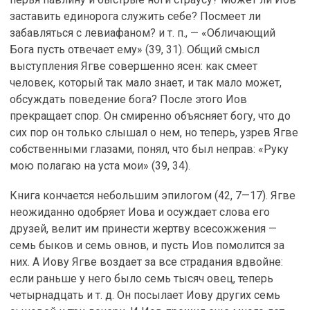
заставить единорога служить себе? Посмеет ли
забавляться с левиафаном? и т. п., — «Обличающий
Бога пусть отвечает ему» (39, 31). Общий смысл
выступления Ягве совершенно ясен: как смеет
человек, который так мало знает, и так мало может,
обсуждать поведение бога? После этого Иов
прекращает спор. Он смиренно объясняет богу, что до
сих пор он только слышал о нем, но теперь, узрев Ягве
собственными глазами, понял, что был неправ: «Руку
мою полагаю на уста мои» (39, 34).
Книга кончается небольшим эпилогом (42, 7—17). Ягве
неожиданно одобряет Иова и осуждает слова его
друзей, велит им принести жертву всесожжения —
семь быков и семь овнов, и пусть Иов помолится за
них. А Иову Ягве воздает за все страдания вдвойне:
если раньше у него было семь тысяч овец, теперь
четырнадцать и т. д. Он посылает Иову других семь