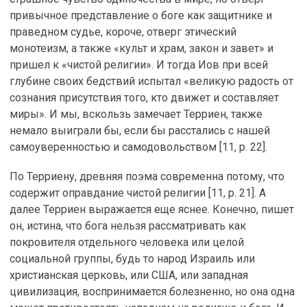
привычное представление о боге как защитнике и
праведном судье, короче, отверг этический
монотеизм, а также «культ и храм, закон и завет» и
пришел к «чистой религии». И тогда Иов при всей
глубине своих бедствий испытал «великую радость от
сознания присутствия того, кто движет и составляет
миры». И мы, вскользь замечает Терриен, также
немало выиграли бы, если бы расстались с нашей
самоуверенностью и самодовольством [11, p. 22].
По Терриену, древняя поэма современна потому, что
содержит оправдание чистой религии [11, p. 21]. А
далее Терриен выражается еще яснее. Конечно, пишет
он, истина, что бога нельзя рассматривать как
покровителя отдельного человека или целой
социальной группы, будь то народ Израиль или
христианская церковь, или США, или западная
цивилизация, воспринимается болезненно, но она одна