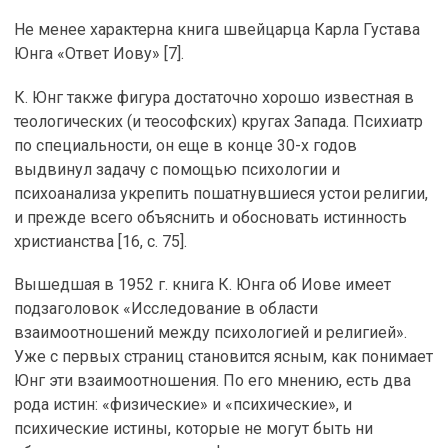
Не менее характерна книга швейцарца Карла Густава
Юнга «Ответ Иову» [7].
К. Юнг также фигура достаточно хорошо известная в
теологических (и теософских) кругах Запада. Психиатр
по специальности, он еще в конце 30-х годов
выдвинул задачу с помощью психологии и
психоанализа укрепить пошатнувшиеся устои религии,
и прежде всего объяснить и обосновать истинность
христианства [16, с. 75].
Вышедшая в 1952 г. книга К. Юнга об Иове имеет
подзаголовок «Исследование в области
взаимоотношений между психологией и религией».
Уже с первых страниц становится ясным, как понимает
Юнг эти взаимоотношения. По его мнению, есть два
рода истин: «физические» и «психические», и
психические истины, которые не могут быть ни