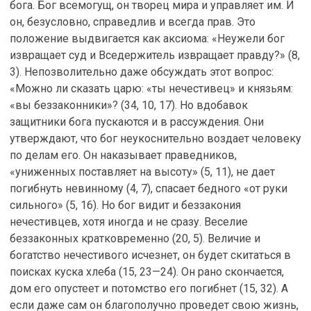
бога. Бог всемогущ, он творец мира и управляет им. И
он, безусловно, справедлив и всегда прав. Это
положение выдвигается как аксиома: «Неужели бог
извращает суд и Вседержитель извращает правду?» (8,
3). Непозволительно даже обсуждать этот вопрос:
«Можно ли сказать царю: «ты нечестивец» и князьям:
«вы беззаконники»? (34, 10, 17). Но вдобавок
защитники бога пускаются и в рассуждения. Они
утверждают, что бог неукоснительно воздает человеку
по делам его. Он наказывает праведников,
«униженных поставляет на высоту» (5, 11), не дает
погибнуть невинному (4, 7), спасает бедного «от руки
сильного» (5, 16). Но бог видит и беззакония
нечестивцев, хотя иногда и не сразу. Веселие
беззаконных кратковременно (20, 5). Величие и
богатство нечестивого исчезнет, он будет скитаться в
поисках куска хлеба (15, 23—24). Он рано скончается,
дом его опустеет и потомство его погибнет (15, 32). А
если даже сам он благополучно проведет свою жизнь,