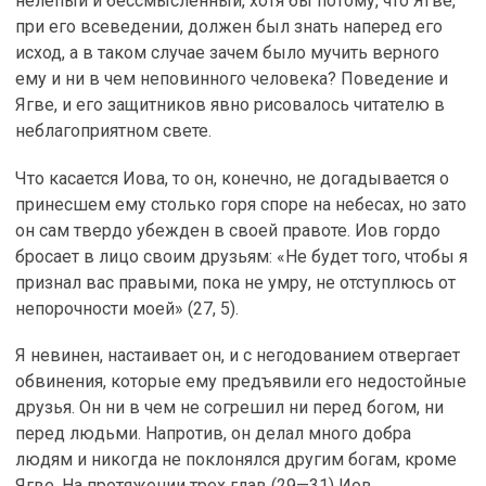
нелепый и бессмысленный, хотя бы потому, что Ягве,
при его всеведении, должен был знать наперед его
исход, а в таком случае зачем было мучить верного
ему и ни в чем неповинного человека? Поведение и
Ягве, и его защитников явно рисовалось читателю в
неблагоприятном свете.
Что касается Иова, то он, конечно, не догадывается о
принесшем ему столько горя споре на небесах, но зато
он сам твердо убежден в своей правоте. Иов гордо
бросает в лицо своим друзьям: «Не будет того, чтобы я
признал вас правыми, пока не умру, не отступлюсь от
непорочности моей» (27, 5).
Я невинен, настаивает он, и с негодованием отвергает
обвинения, которые ему предъявили его недостойные
друзья. Он ни в чем не согрешил ни перед богом, ни
перед людьми. Напротив, он делал много добра
людям и никогда не поклонялся другим богам, кроме
Ягве. На протяжении трех глав (29—31) Иов