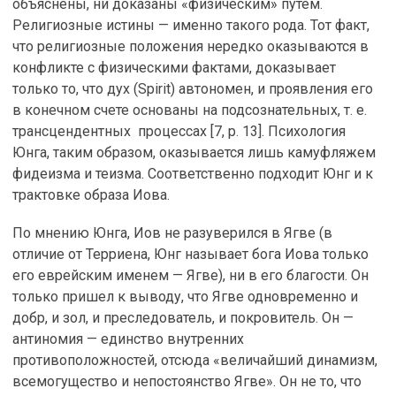
объяснены, ни доказаны «физическим» путем.
Религиозные истины — именно такого рода. Тот факт,
что религиозные положения нередко оказываются в
конфликте с физическими фактами, доказывает
только то, что дух (Spirit) автономен, и проявления его
в конечном счете основаны на подсознательных, т. е.
трансцендентных процессах [7, p. 13]. Психология
Юнга, таким образом, оказывается лишь камуфляжем
фидеизма и теизма. Соответственно подходит Юнг и к
трактовке образа Иова.
По мнению Юнга, Иов не разуверился в Ягве (в
отличие от Терриена, Юнг называет бога Иова только
его еврейским именем — Ягве), ни в его благости. Он
только пришел к выводу, что Ягве одновременно и
добр, и зол, и преследователь, и покровитель. Он —
антиномия — единство внутренних
противоположностей, отсюда «величайший динамизм,
всемогущество и непостоянство Ягве». Он не то, что