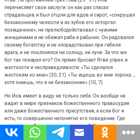
перечисляет свои заслуги: он как раз спасал
страдальцев и был отцом для вдов и сирот, «сокрушал
беззаконному челюсти и из зубов его исторгал
похищенное»; не прелюбодействовал с чужими
женщинами и не обижал раба и рабыню. Он радовался
своему богатству и не злорадствовал при гибели
врага, и не поклонялся ни солнцу, ни луне. За что же
бог так покарал его? Он прямо бросает Ягве упрек в
жесткости и несправедливости: «Ты сделался
жестоким ко мне» (30, 21). «Ты ищешь во мне порока…,
хотя знаешь, что я не беззаконник» (10, 7).
Но Иов имеет в виду не только себя. Он вообще не
видит в мире признаков божественного правосудия
или даже божественного присутствия, а если бог и
есть, то совершенно непонятно его поведение. Где
правосудие Ягве и где его милости? Иов по пунктам
разбивает аргументацию своих противников. Он