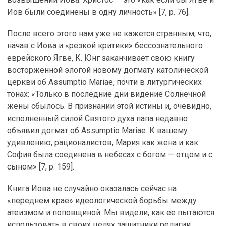
Иов были соединены в одну личность» [7, p. 76].
После всего этого нам уже не кажется странным, что,
начав с Иова и «резкой критики» бессознательного
еврейского Ягве, К. Юнг заканчивает свою книгу
восторженной элогой новому догмату католической
церкви об Assumptio Mariae, почти в литургических
тонах: «Только в последние дни видение Солнечной
жены сбылось. В признании этой истины и, очевидно,
исполненный силой Святого духа папа недавно
объявил догмат об Assumptio Mariae. К вашему
удивлению, рационалистов, Мария как жена и как
София была соединена в небесах с богом — отцом и с
сыном» [7, p. 159].
Книга Иова не случайно оказалась сейчас на
«переднем крае» идеологической борьбы между
атеизмом и поповщиной. Мы видели, как ее пытаются
использовать в своих целях защитники религии.