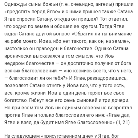
Однажды сыны божьи (т. е., очевидно, ангелы) пришли
«предстать перед Ягве» и с ними пришел также Сатана.
Ягве спросил Сатану, откуда он пришел? Тот ответил,
что ходил по земле и обошел ее кругом. Тогда Ягве
задал Сатане другой вопрос: «Обратил ли ты внимание
на раба моего, Иова, ибо нет такого, как он, на земле»,
настолько он праведен и благочестив. Однако Сатана
иронически высказался в том смысле, что Иов
недаром благочестив — он достаточно получил от бога
всяких благословений, — «но косиись всего, что у него,
— благословит ли он тебя?» И Ягве, раззадорившись,
позволяет Сатане отнять у Иова все, что у того есть,
все, кроме жизни. Иов в один день теряет все свое
богатство. Гибнут все его семь сыновей и три дочери.
Но при всем том Иов ни единым словом не возроптал
против Ягве и только благословил его имя: «Ягве дал,
Ягве и взял, да будет имя Ягве благословенно» (1, 21).
На следующем «присутственном дне» у Ягве, бог