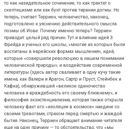
то как назидательное сочинение, то как трактат о
скептицизме или как бунт против тирании догмы. Но
теперь, считает Терриен, человечество, наконец,
подготовлено к уяснению действительного смысла
поэмы об Иове. Почему именно теперь? Терриен
приводит целый ряд причин. Тут и влияние идей З.
Фрейда и ученых его школы, «многие из которых были
воспитаны в еврейских формах мышления», идей,
которые «совершили революцию в нашем понимании
человеческой природы»; и воздействие современной
литературы (здесь автор сваливает в одну кучу такие
имена, как Валери и Арагон, Сартр и Пруст, Стейнбек и
Кафка), обнаружившей «великое одиночество
человека и враждебность его своему ближнему»; и
философия экзистенциализма, которая также открыла
человеку факт его «изоляции в космосе» наедине со
своими тревогами, страхом перед смертью и жаждой
бытия. Наконец, Терриен обращает внимание читателя
еще на одну причину — то обстоятельство, что «мы