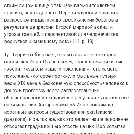
стоим лицом к лицу с так называемой теологией
кризиса, порожденного Первой мировой войной и
распространившегося до американских берегов в
результате депрессии, Второй мировой войны и
угрозы третьей, с перспективой для человечества
вернуться к каменному веку» [11, p. 19].
Тут Терриен объясняет, в чем состоит его «второе
открытие» Иова. Оказывается, герой древней поэмы
говорит «языком нашего поколения», того самого
поколения, «которое проткнуло мыльные пузыри
веры XIX века в бесконечную способность человека к
добру и прогрессу через распространение
образованности и техники» и в результате утратило все
свои иллюзии. Автор поэмы об Иове поднимает
коренные вопросы существования (existentional
questions), и он, так же, как это делает наше поколение,
отвергает традиционные ответы на них. Иов испытал
страшное чувство одиночества в мире, но отверг