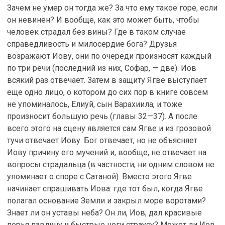
Зачем не умер он тогда же? За что ему такое горе, если
он невинен? И вообще, как это может быть, чтобы
человек страдал без вины? Где в таком случае
справедливость и милосердие бога? Друзья
возражают Иову, они по очереди произносят каждый
по три речи (последний из них, Софар, — две). Иов
всякий раз отвечает. Затем в защиту Ягве выступает
еще одно лицо, о котором до сих пор в книге совсем
не упоминалось, Елиуй, сын Варахиила, и тоже
произносит большую речь (главы 32—37). А после
всего этого на сцену является сам Ягве и из грозовой
тучи отвечает Иову. Бог отвечает, но не объясняет
Иову причину его мучений и, вообще, не отвечает на
вопросы страдальца (в частности, ни одним словом не
упоминает о споре с Сатаной). Вместо этого Ягве
начинает спрашивать Иова: где тот был, когда Ягве
полагал основание Земли и закрыл море воротами?
Знает ли он уставы неба? Он ли, Иов, дал красивые
перья павлину и быстрые ноги страусу? Может ли Иов