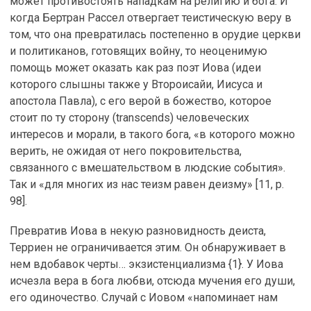
может противостоять нападкам на религию и бога. И
когда Бертран Рассел отвергает теистическую веру в
том, что она превратилась постепенно в орудие церкви
и политиканов, готовящих войну, то неоценимую
помощь может оказать как раз поэт Иова (идеи
которого слышны также у Второисайи, Иисуса и
апостола Павла), с его верой в божество, которое
стоит по ту сторону (transcends) человеческих
интересов и морали, в такого бога, «в которого можно
верить, не ожидая от него покровительства,
связанного с вмешательством в людские события».
Так и «для многих из нас теизм равен деизму» [11, p.
98].
Превратив Иова в некую разновидность деиста,
Терриен не ограничивается этим. Он обнаруживает в
нем вдобавок черты… экзистенциализма {1}. У Иова
исчезла вера в бога любви, отсюда мучения его души,
его одиночество. Случай с Иовом «напоминает нам