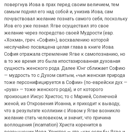
повергнув Иова в прах перед своим величием, тем
самым поднял его над собой и, унизив Иова, сам
почувствовал желание познать самого себя, поскольку
Иов его уже познал. Ягве осуществил это свое
желание через посредство своей Мудрости (евр.
«Хокма», греч. «София»), восхвалению которой
неслучайно посвящена целая глава в книге Иова.
София отражала стремление Ягве к самопознанию, но
в то же время это была ипостазированная духовная
сущность женского рода. Далее Юнг сближает Софию
— мудрость то с Духом святым, «чья женская природа
тоже персонифицируется в Софии» (по-еврейски дух —
«руах» — тоже женского рода), и от которого
произошел Иисус Христос; то с Марией, Солнечной
женой, из Откровения Иоанна, и приходит к выводу,
что в результате коллизии с Иовом у Ягве возникло
желание стать человеком, и значит, что причина
воплощения (incarnation) Христа коренится в
возвышении Иова. Христос — это «как если бы Ягве и