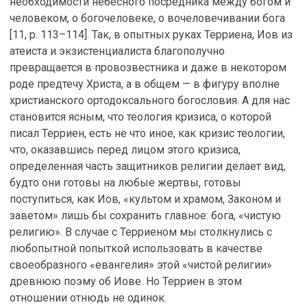
необходимости небесного посредника между богом и
человеком, о богочеловеке, о вочеловечивании бога
[11, p. 113–114]. Так, в опытных руках Терриена, Иов из
атеиста и экзистенциалиста благополучно
превращается в провозвестника и даже в некотором
роде предтечу Христа, а в общем — в фигуру вполне
христианского ортодоксального богословия. А для нас
становится ясным, что теология кризиса, о которой
писал Терриен, есть не что иное, как кризис теологии,
что, оказавшись перед лицом этого кризиса,
определенная часть защитников религии делает вид,
будто они готовы на любые жертвы, готовы
поступиться, как Иов, «культом и храмом, Законом и
заветом» лишь бы сохранить главное: бога, «чистую
религию». В случае с Терриеном мы столкнулись с
любопытной попыткой использовать в качестве
своеобразного «евангелия» этой «чистой религии»
древнюю поэму об Иове. Но Терриен в этом
отношении отнюдь не одинок.