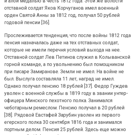
и алой медалью в честь 1812 года. Этой же волости
отставной солдат Яков Корчуганов имел военный
орден Святой Анны за 1812 год, получал 50 рублей
годовой пенсии [36].
Прослеживается тенденция, что после войны 1812 года
пенсия назначалась даже на тех отставных солдат,
которые не имели перечня условий выхода на нее.
Отставной солдат Лев Петинов служил в Колыванской
горной команде, а по увольнению был помощником
при писаре Замиранове. Земли не имел. На войне не
был. Выслуга составляла 11 лет, наград не имел.
Однако получал пенсию 18 рублей [37]. Федор Гуждев
уволен с военной службы в 1819 году в звании унтер-
офицера Минского пехотного полка. Занимался
чеботарным ремеслом. Пенсию получал в 20 рублей
[38]. Рядовой Евстафей Зарубин уволен из первого
егерского полка 30 сентября 1816 года и занимался
портным делом. Пенсия 25 рублей. Здесь еще можно