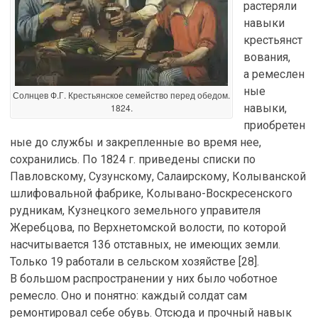
растеряли
навыки
крестьянст
вования,
а ремеслен
ные
Солнцев Ф.Г. Крестьянское семейство перед обедом.
1824.
навыки,
приобретен
ные до службы и закрепленные во время нее,
сохранились. По 1824 г. приведены списки по
Павловскому, Сузунскому, Салаирскому, Колыванской
шлифовальной фабрике, Колывано-Воскресенского
рудникам, Кузнецкого земельного управителя
Жеребцова, по Верхнетомской волости, по которой
насчитывается 136 отставных, не имеющих земли.
Только 19 работали в сельском хозяйстве [28].
В большом распространении у них было чоботное
ремесло. Оно и понятно: каждый солдат сам
ремонтировал себе обувь. Отсюда и прочный навык