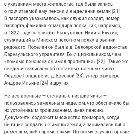
с указанием места жительства, где была запись
о причитаемой ему пенсии и выделении земли [21].
В паспорте указывалось, как служил солдат, номер
паспорта, фамилия командира полка. Так, например,
в 1822 году со службы был уволен Никита Елухин,
служивший в Минском пехотном полку в звании
рядового. Поселен он был в д. Белоярской ведомства
Барнаульского управителя. Был цирюльником, чем
«помимо пенсиона он имел пропитание» [22] . Такие же
сведения записаны об отставных военных чинах
Федоре Гоншеве из д. Ересной [23], унтер-офицере
Андрее Ильине [24] и других.
Не все военные — отставные низшие чины —
пользовались земельным наделом, что обеспечило бы
их устойчивым проживанием, имея пенсию.
Документы содержат множество примеров, когда
бывшие солдаты не имели земли, а занимались либо
ремеслом, либо промыслами. По этому случаю горные