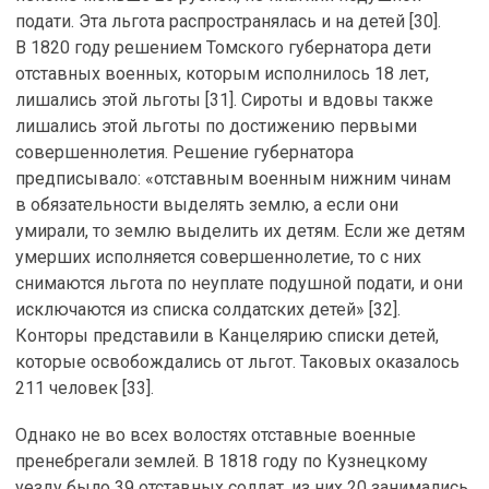
подати. Эта льгота распространялась и на детей [30].
В 1820 году решением Томского губернатора дети
отставных военных, которым исполнилось 18 лет,
лишались этой льготы [31]. Сироты и вдовы также
лишались этой льготы по достижению первыми
совершеннолетия. Решение губернатора
предписывало: «отставным военным нижним чинам
в обязательности выделять землю, а если они
умирали, то землю выделить их детям. Если же детям
умерших исполняется совершеннолетие, то с них
снимаются льгота по неуплате подушной подати, и они
исключаются из списка солдатских детей» [32].
Конторы представили в Канцелярию списки детей,
которые освобождались от льгот. Таковых оказалось
211 человек [33].
Однако не во всех волостях отставные военные
пренебрегали землей. В 1818 году по Кузнецкому
уезду было 39 отставных солдат, из них 20 занимались