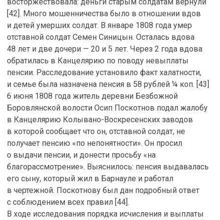
восторжествовала: деньги старым солдатам вернули
[42]. Много мошенничества было в отношении вдов
и детей умерших солдат. В январе 1808 года умер
отставной солдат Семен Синицын. Осталась вдова
48 лет и две дочери — 20 и 5 лет. Через 2 года вдова
обратилась в Канцелярию по поводу невыплаты
пенсии. Расследование установило факт халатности,
и семье была назначена пенсия в 58 рублей ¼ коп. [43]
6 июня 1808 года житель деревни Безбожной
Боровлянской волости Осип Поскотнов подал жалобу
в Канцелярию Колывано-Воскресенских заводов
в которой сообщает что он, отставной солдат, не
получает пенсию «по непонятности». Он просил
о выдачи пенсии, и донести просьбу «на
благорассмотрение». Выяснилось: пенсия выдавалась
его сыну, который жил в Барнауле и работал
в чертежной. Поскотнову был дан подробный ответ
с соблюдением всех правил [44].
В ходе исследования порядка исчисления и выплаты