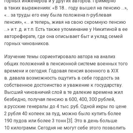
горных инженеров и у других авторов. Примерно
в таких выражениях: «В 18… году вышел на пенсию …»,
«… за труды его ему была положена n-рублевая
пенсия», «… и теперь, живя на свою скромную пенсию
…» и т. д. и т.п. Есть также упоминание у Никитиной в ее
автореферате, где она описывает быт и уклад семей
горных чиновников.
Изучение темы сориентировало автора на анализ
общих положений в пенсионной системе военных того
времени и сегодня. Годовая пенсия военного в XIX
в. давала возможность ощутить в себе гордость за
собственное достоинство и уважение к государству.
Высший чиновничий слой в те далекие времена жил
безбедно, получая пенсию в 600, 400, 300 рублей,
а русские генералы до 4 тыс. руб. Одной икры по цене
2 рубля 40 копеек за пуд, можно было купить более
190 пудов или более 3 тонн [3]. Это в день больше
10 килограмм. Сегодня не могут себе этого позволить