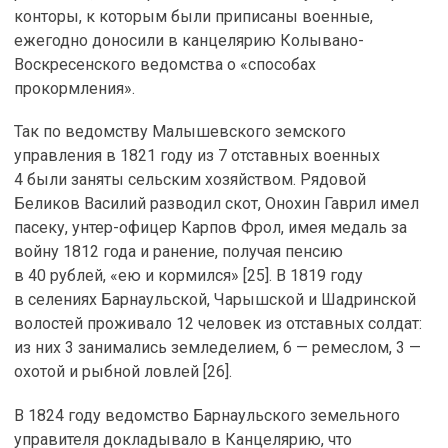
конторы, к которым были приписаны военные,
ежегодно доносили в канцелярию Колывано-
Воскресенского ведомства о «способах
прокормления».
Так по ведомству Малышевского земского
управления в 1821 году из 7 отставных военных
4 были заняты сельским хозяйством. Рядовой
Беликов Василий разводил скот, Онохин Гаврил имел
пасеку, унтер-офицер Карпов Фрол, имея медаль за
войну 1812 года и ранение, получая пенсию
в 40 рублей, «ею и кормился» [25]. В 1819 году
в селениях Барнаульской, Чарышской и Шадринской
волостей проживало 12 человек из отставных солдат:
из них 3 занимались земледелием, 6 — ремеслом, 3 —
охотой и рыбной ловлей [26].
В 1824 году ведомство Барнаульского земельного
управителя докладывало в Канцелярию, что