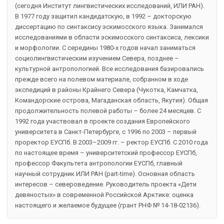
(сегодня Институт лингвистических исследований, ИЛИ РАН).
В 1977 году защитил кандидатскую, в 1992 – докторскую
диссертацию по синтаксису эскимосского языка. Занимался
исследованиями в области эскимосского синтаксиса, лексики
и морфологии. С середины 1980-х годов начал заниматься
социолингвистическим изучением Севера, позднее –
культурной антропологией. Все исследования базировались
прежде всего на полевом материале, собранном в ходе
экспедиций в районы Крайнего Севера (Чукотка, Камчатка,
Командорские острова, Магаданская область, Якутия). Общая
продолжительность полевой работы – более 24 месяцев. С
1992 года участвовал в проекте создания Европейского
университета в Санкт-Петербурге, с 1996 по 2003 – первый
проректор ЕУСПб. В 2003–2009 гг. – ректор ЕУСПб. С 2010 года
по настоящее время – университетский профессор ЕУСПб,
профессор Факультета антропологии ЕУСПб, главный
научный сотрудник ИЛИ РАН (part-time). Основная область
интересов – североведение. Руководитель проекта «Дети
девяностых» в современной Российской Арктике: оценка
настоящего и желаемое будущее (грант РНФ № 14-18-02136).