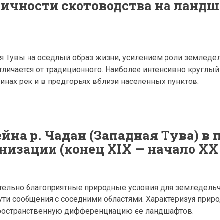
личности скотоводства на ланд
ия Тувы на оседлый образ жизни, усилением роли земледел
личается от традиционного. Наиболее интенсивно круглый
инах рек и в предгорьях вблизи населенных пунктов.
йна р. Чадан (Западная Тува) в 
низации (конец XIX — начало XX 
ительно благоприятные природные условия для земледельч
ути сообщения с соседними областями. Характеризуя прир
ространственную дифференциацию ее ландшафтов.