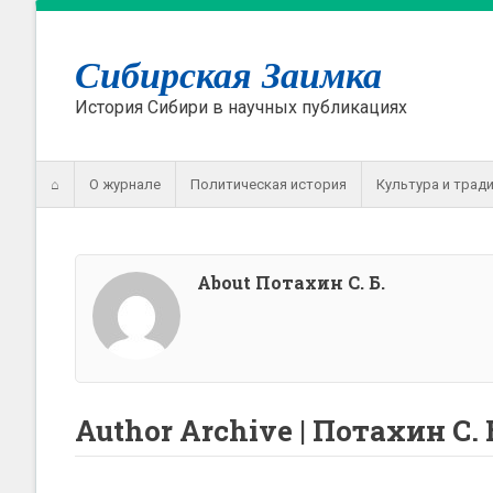
Сибирская Заимка
История Сибири в научных публикациях
⌂
О журнале
Политическая история
Культура и трад
About Потахин С. Б.
Author Archive | Потахин С. 