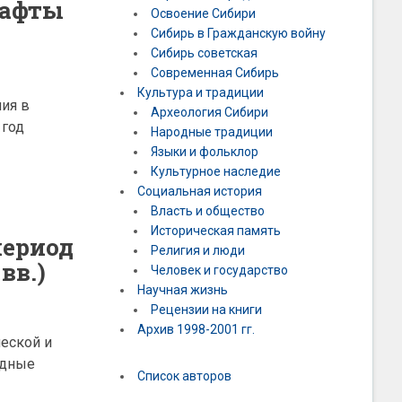
шафты
Освоение Сибири
Сибирь в Гражданскую войну
Сибирь советская
Современная Сибирь
Культура и традиции
ия в
Археология Сибири
 год
Народные традиции
Языки и фольклор
Культурное наследие
Социальная история
Власть и общество
Историческая память
период
Религия и люди
вв.)
Человек и государство
Научная жизнь
Рецензии на книги
Архив 1998-2001 гг.
еской и
одные
Список авторов