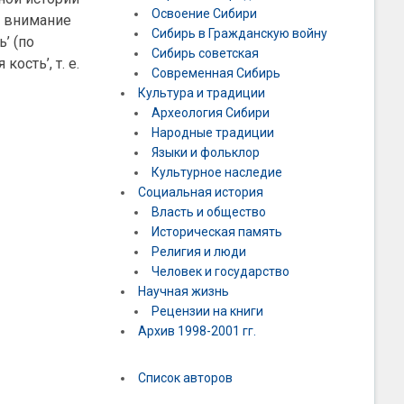
Освоение Сибири
е внимание
Сибирь в Гражданскую войну
’ (по
Сибирь советская
ость’, т. е.
Современная Сибирь
Культура и традиции
Археология Сибири
Народные традиции
Языки и фольклор
Культурное наследие
Социальная история
Власть и общество
Историческая память
Религия и люди
Человек и государство
Научная жизнь
Рецензии на книги
Архив 1998-2001 гг.
Список авторов