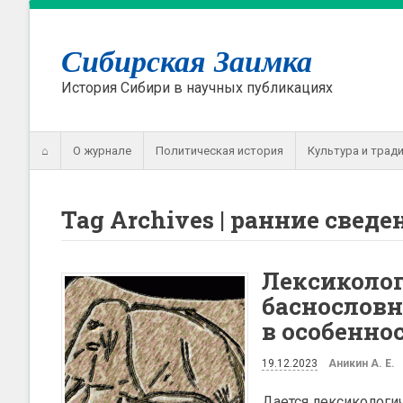
Сибирская Заимка
История Сибири в научных публикациях
⌂
О журнале
Политическая история
Культура и трад
Tag Archives | ранние свед
Лексиколо
баснослов
в особенно
19.12.2023
Аникин А. Е.
Дается лексикологи