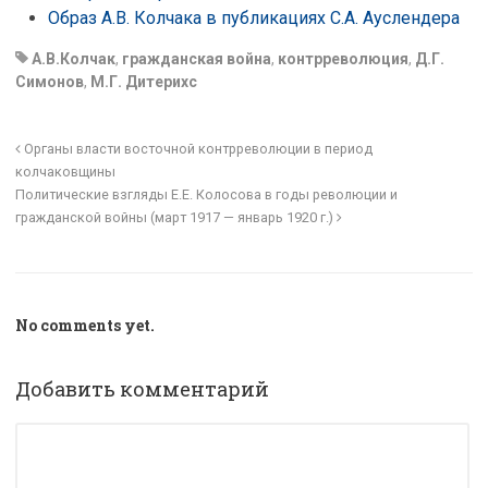
Образ А.В. Колчака в публикациях С.А. Ауслендера
А.В.Колчак
,
гражданская война
,
контрреволюция
,
Д.Г.
Симонов
,
М.Г. Дитерихс
Органы власти восточной контрреволюции в период
колчаковщины
Политические взгляды Е.Е. Колосова в годы революции и
гражданской войны (март 1917 — январь 1920 г.)
No comments yet.
Добавить комментарий