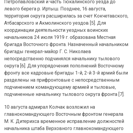
Петропавловский и часть Тюкалинского уезда до
левого берега р. Иртыш. Позднее, 16 августа,
территория округа расширилась за счет Кокчетавского,
Атбасарского и Акмолинского уездов [5]. Для
координации деятельности уездных воинских
начальников 24 июля 1919 г. образована Местная
бригада Восточного фронта. Назначенный начальником
бригады генерал-майор Г. С. Николаев
непосредственно подчинялся начальнику тылового
округа [6]. Для упорядочения пополнений Восточному
фронту все кадровые бригады 1-й, 2-й 3-й армий были
разделены на прифронтовые с непосредственным
подчинением командующему армией и тыловые,
подчиненные начальнику тылового округа фронта [7].
10 августа адмирал Колчак возложил на
главнокомандующего Восточным фронтом генерала
М. К. Дитерихса временное исправление должностей
начальника штаба Верховного главнокомандующего