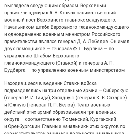
выглядела следующим образом. Верховный
правитель адмирал А. В. Колчак занимал высший
военный пост Верховного главнокомандующего.
Начальником штаба Верховного главнокомандующего
и одновременно военным министром Российского
правительства являлся генерал Д. А. Лебедев. Он имел
двух по­мощников — генерала Ф. Г. Бурлина — по
управлению Штабом Верховного
главнокомандующего (Ставкой) и генерала А. П.
Будберга — по управлению военным министерством.
Находившиеся в ведении Ставки войска
подразделялись на три отдельные армии — Сибирскую
(генерал Р. И. Гайда), Западную (генерал К. В. Сахаров)
и Южную (генерал П. П. Белов). Театр военных
действий этих армий образовывали три военных
округа — соответственно Тюменский, Курганский
и Оренбургский. Главные начальники этих округов по
совместительству занимали должности начальников