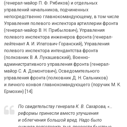
(генерал-майор П. Ф. Рябиков) и отдельных
управлений начальников, подчиненных
непосредственно главнокомандующему, в том числе
Управления полевого инспектора артиллерии фронта
(генерал-майор В. Н. Прибылович), Управления
полевого инспектора инженеров фронта (генерал-
лейтенант А. И. Ипатович-Горанский), Управления
полевого инспектора интендантства фронта
(полковник В. А. Лукашевский), Военно-
административного управления фронта (генерал-
майор С. А. Домонтович), Осведомительного
управления фронта (полковник Д. Н. Сальников)
и личного конвоя главнокомандующего (поручик М. К.
Ермохин) [14].
По свидетельству генерала К. В. Сахарова, «…
реформы принесли вместо улучшения
и облегчения большой вред. Надо было
сначала подготовить тыл, провести быстрые