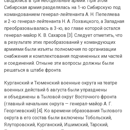
сводились в три неотдельные армии. При этом
Сибирская армия разделялась на 1-ю Сибирскую под
командованием генерал-лейтенанта А. Н. Пепеляева
и 2-ю генерал-лейтенанта Н. А. Лохвицкого, а Западная
преобразовывалась в 3-ю, во главе которой остался
генерал-майор К. В. Сахаров [3]. Следует отметить, что
в результате этих преобразований у командующих
армиями были изъяты полномочия по организации
снабжения и комплектования подчиненных им частей
и соединений. Отныне эти вопросы должны были
решаться в штабе фронта.
Курганский и Тюменский военные округа на театре
военных действий 6 августа были упразднены
и объединены в Тыловой округ Восточного фронта
(главный начальник округа — генерал-майор А. Г.
Георгиевский) [4]. Ко времени образования Тылового
округа в его состав были включены Тобольский,
Ялуторовский, Курганский, Ишимский, Тарский,