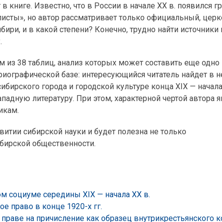
 книге. Известно, что в России в начале XX в. появился 
листы», но автор рассматривает только официальный, церк
бири, и в какой степени? Конечно, трудно найти источники
.
 из 38 таблиц, анализ которых может составить еще одно
ориографической базе: интересующийся читатель найдет в н
бирского города и городской культуре конца XIX — начала
падную литературу. При этом, характерной чертой автора я
икам.
звитии сибирской науки и будет полезна не только
бирской общественности.
м социуме середины XIX — начала XX в.
е право в конце 1920-х гг.
 о праве на причисление как образец внутрикрестьянского 