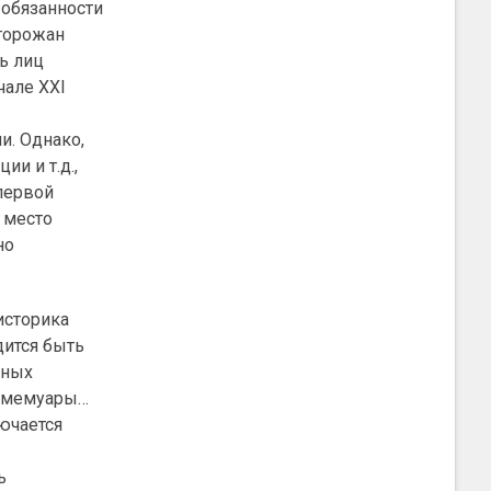
 обязанности
 горожан
ь лиц
чале XXI
и. Однако,
ии и т.д.,
 первой
 место
но
историка
дится быть
бных
я мемуары…
ючается
ь