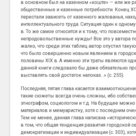
в основном был на казенном «коште» — или же р
общественные и казенные потребности. Конец XIX
перестали зависеть от казенного жалованья, нах
интеллектуального труда. Ситуация один к одному
в. То же самое относится и к тому, что повсемест
непродовольственные нужды! Все это у автора 
жалко, что среди этих таблиц автор опустил такую
что было совершенно новым явлением в городской
половины XIX в. А именно эти траты являются од
данной книги следовало бы даже обязательно про
выставлять свой достаток напоказ…» (с. 255).
Последняя, пятая глава касается взаимоотношени
такие сюжеты всегда очень сложны, ибо собственн
этнографом, социологом и т.д. На будущее можно
материалов и мемуаристку, хотя с последним оче
Тем не менее, данная глава написана «историческ
в том, что общая тенденция развития городской с
демократизации и индивидуализации (с. 303), хотя