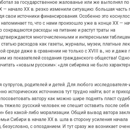
аботал за государственное жалованье или же выполнял по
 — начало XX в. резко изменили ситуацию: большая часть
одя свои источники финансирования. Особенно это коснулос
 напоминает то, что с нами произошло уже в конце XX — на
но сокращаются расходы на питание и растут траты на
подтверждается многочисленными и интересными таблицам
 статью расходов как газеты, журналы, музеи, платные лекц
 среде даже в сравнении не только с XVIII в., но и даже
ним из показателей создания гражданского общества! Одно
читать «новым русским»: «для сибиряка не было характер
я супругов, родителей и детей. Для любого
исследователя-
о исторических источников тут трудно найти; вот и прихо
 посоветовать автору как можно шире поднять пласт суде
нь тяжело: русский человек не спешит оставить после себ
и» без
какой-либо
морализации. Общий вывод автора закл
емьи Сибири в начале XX в. шла в сторону усиления начала
, безусловно, с опозданием. И тут сразу же возникает очен