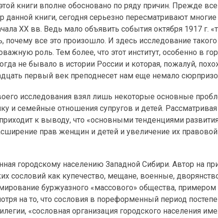
этой книги вполне обосновано по ряду причин. Прежде все
тор данной книги, сегодня серьезно пересматривают многи
чала XX вв. Ведь мало объявить события октября 1917 г. «
, почему все это произошло. И здесь исследование такого
важную роль. Тем более, что этот институт, особенно в гор
да не бывало в истории России и которая, пожалуй, похожа
адцать первый век преподнесет нам еще немало сюрпризо
своего исследования взял лишь некоторые основные проб
мику и семейные отношения супругов и детей. Рассматривая
 приходит к выводу, что «основными тенденциями развити
расширение прав женщин и детей и увеличение их правовой
енная городскому населению Западной Сибири. Автор на п
их сословий как купечество, мещане, военные, дворянств
рмирование буржуазного «массового» общества, примером 
мотря на то, что сословия в пореформенный период постеп
легии, «сословная организация городского населения им