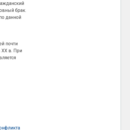
гражданский
овный брак.
 по данной
ей почти
 XX в. При
вляется
конфликта