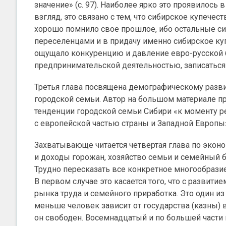
значение» (с. 97). Наиболее ярко это проявилось 
взгляд, это связано с тем, что сибирское купече
хорошо помнило свое прошлое, ибо остальные 
переселенцами и в придачу именно сибирское ку
ощущало конкуренцию и давление
евро-русской
предпринимательской деятельностью, записаться в
Третья глава посвящена демографическому разв
городской семьи. Автор на большом материале п
тенденции городской семьи Сибири «к моменту р
с европейской частью страны и Западной Европы» 
Захватывающе читается четвертая глава по эконо
и доходы горожан, хозяйство семьи и семейный 
Трудно пересказать все конкретное многообразие
В первом случае это касается того, что с разви
рынка труда и семейного приработка. Это один и
меньше человек зависит от государства (казны) 
он свободен. Восемнадцатый и по большей части 