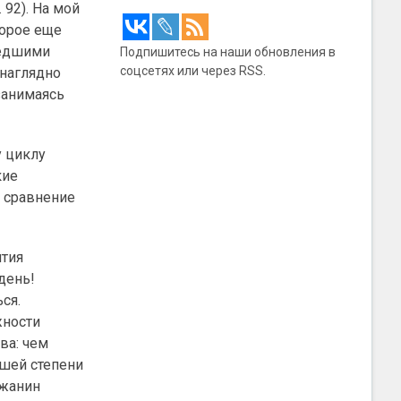
 92). На мой
торое еще
шедшими
Подпишитесь на наши обновления в
соцсетях или через RSS.
 наглядно
занимаясь
у циклу
кие
т сравнение
ятия
день!
ся.
жности
ва: чем
ьшей степени
ожанин