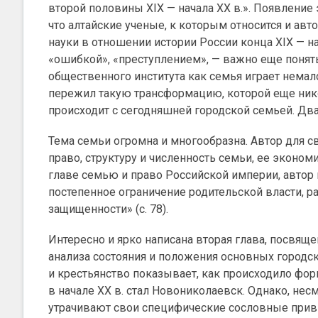
второй половины XIX — начала XX в.». Появление 
что алтайские ученые, к которым относится и ав
науки в отношении истории России конца XIX — на
«ошибкой», «преступлением», — важно еще понять
общественного института как семья играет немало
пережил такую трансформацию, которой еще никог
происходит с сегодняшней городской семьей. Дв
Тема семьи огромна и многообразна. Автор для 
право, структуру и численность семьи, ее эконо
главе семью и право Российской империи, автор
постепенное ограничение родительской власти, 
защищенности» (с. 78).
Интересно и ярко написана вторая глава, посвящ
анализа состояния и положения основных городск
и крестьянство показывает, как происходило фо
в начале XX в. стал Новониколаевск. Однако, нес
утрачивают свои специфические сословные приви