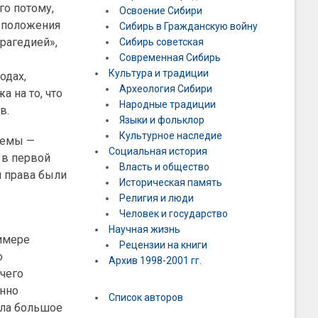
го потому,
Освоение Сибири
е положения
Сибирь в Гражданскую войну
трагедией»,
Сибирь советская
Современная Сибирь
Культура и традиции
одах,
Археология Сибири
 на то, что
Народные традиции
в.
Языки и фольклор
Культурное наследие
лемы —
Социальная история
 в первой
Власть и общество
я права были
Историческая память
Религия и люди
Человек и государство
Научная жизнь
римере
Рецензии на книги
о
Архив 1998-2001 гг.
чего
енно
Список авторов
ела большое