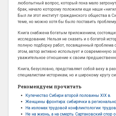
любопытный вопрос, который пока мало затронут в
брак, начало которому положили еще наши «ниги
Был ли этот институт гражданского общества в Си
теме, но можно хотя бы было поставить проблему
Книга снабжена богатым приложением, состоящим
исследование. Нельзя не сказать и о богатой ист
полную подборку работ, посвященный проблема си
этом, автор активно использует и современную за
уважительное отношение к своим предшественн
Книга, безусловно, представляет собой веху в ра
специалистам-историкам,
но и широкому кругу си
Рекомендуем прочитать
Купечество Сибири второй половины XIX в.
Женщины фронтира: сибирячки в регионально
На изломах трудовой конфликтологии: трудово
Не на жизнь, а на смерть: Сартаковский спор