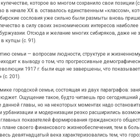
в купечестве, которое во многом сохранило свои позиции (с.
ство в начале XX в. оставалось единственным «классом», ко
сибирские сословия уже сильно были размыты вновь при
печество в силу своих экономических интересов наиболее
буржуазии. Отсюда и желание многих сибиряков, даже не 
 купцы (с. 91).
итию семьи — вопросам людности, структуре и жизненном
риходит к выводу о том, что прогрессивные демографичес
еволюции 1917 г. были еще не завершены, что показывае
(с. 201).
мике городской семьи, состоящая из двух параграфов: зан
бюджет. Ощущение такое, будто читаешь про сегодняшний 
 данной главы, но на некоторых моментах надо остановить
тием урбанизации и модернизации резко расширились возмо
з главных показателей формирования гражданского общест
в плане своего финансового жизнеобеспечения, тем в бол
весь девятнадцатый века характеризовались тем, что гор