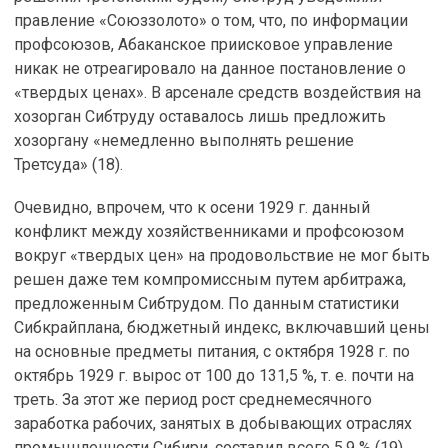
правление «Союззолото» о том, что, по информации
профсоюзов, Абаканское приисковое управление
никак не отреагировало на данное постановление о
«твердых ценах». В арсенале средств воздействия на
хозорган Сибтруду оставалось лишь предложить
хозоргану «немедленно выполнять решение
Третсуда» (18).
Очевидно, впрочем, что к осени 1929 г. данный
конфликт между хозяйственниками и профсоюзом
вокруг «твердых цен» на продовольствие не мог быть
решен даже тем компромиссным путем арбитража,
предложенным Сибтрудом. По данным статистики
Сибкрайплана, бюджетный индекс, включавший цены
на основные предметы питания, с октября 1928 г. по
октябрь 1929 г. вырос от 100 до 131,5 %, т. е. почти на
треть. За этот же период рост среднемесячного
заработка рабочих, занятых в добывающих отраслях
промышленности Сибири, составил всего 5,9 % (19).