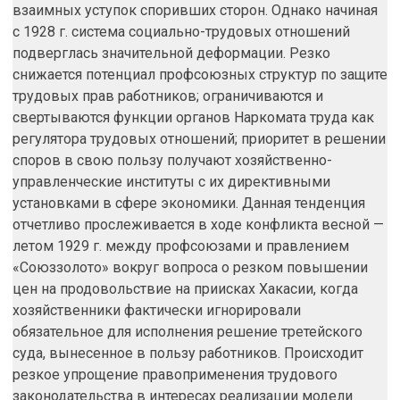
взаимных уступок споривших сторон. Однако начиная
с 1928 г. система социально-трудовых отношений
подверглась значительной деформации. Резко
снижается потенциал профсоюзных структур по защите
трудовых прав работников; ограничиваются и
свертываются функции органов Наркомата труда как
регулятора трудовых отношений; приоритет в решении
споров в свою пользу получают хозяйственно-
управленческие институты с их директивными
установками в сфере экономики. Данная тенденция
отчетливо прослеживается в ходе конфликта весной —
летом 1929 г. между профсоюзами и правлением
«Союззолото» вокруг вопроса о резком повышении
цен на продовольствие на приисках Хакасии, когда
хозяйственники фактически игнорировали
обязательное для исполнения решение третейского
суда, вынесенное в пользу работников. Происходит
резкое упрощение правоприменения трудового
законодательства в интересах реализации модели