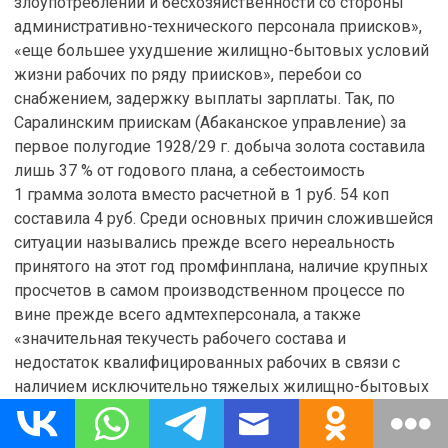
злоупотреблений и бесхозяйственности со стороны
административно-технического персонала приисков»,
«еще большее ухудшение жилищно-бытовых условий
жизни рабочих по ряду приисков», перебои со
снабжением, задержку выплаты зарплаты. Так, по
Саралинским приискам (Абаканское управление) за
первое полугодие 1928/29 г. добыча золота составила
лишь 37 % от годового плана, а себестоимость
1 грамма золота вместо расчетной в 1 руб. 54 коп
составила 4 руб. Среди основных причин сложившейся
ситуации назывались прежде всего нереальность
принятого на этот год промфинплана, наличие крупных
просчетов в самом производственном процессе по
вине прежде всего адмтехперсонала, а также
«значительная текучесть рабочего состава и
недостаток квалифицированных рабочих в связи с
наличием исключительно тяжелых жилищно-бытовых
условий и перебоев со снабжением на приисках. По
Саралинским приискам за истекшие полгода