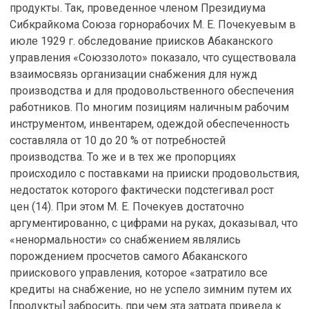
продукты. Так, проведенное членом Президиума
Сибкрайкома Союза горнорабочих М. Е. Почекуевым в
июле 1929 г. обследование приисков Абаканского
управления «Союззолото» показало, что существовала
взаимосвязь организации снабжения для нужд
производства и для продовольственного обеспечения
работников. По многим позициям наличным рабочим
инструментом, инвентарем, одеждой обеспеченность
составляла от 10 до 20 % от потребностей
производства. То же и в тех же пропорциях
происходило с поставками на прииски продовольствия,
недостаток которого фактически подстегивал рост
цен (14). При этом М. Е. Почекуев достаточно
аргументированно, с цифрами на руках, доказывал, что
«ненормальности» со снабжением являлись
порождением просчетов самого Абаканского
приискового управления, которое «затратило все
кредиты на снабжение, но не успело зимним путем их
[продукты] забросить, при чем эта затрата привела к