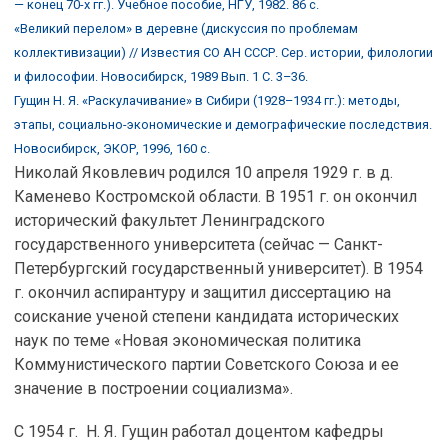
— конец 70-х гг.). Учебное пособие, НГУ, 1982. 86 с.
«Великий перелом» в деревне (дискуссия по проблемам
коллективизации) // Известия СО АН СССР. Сер. истории, филологии
и философии. Новосибирск, 1989 Вып. 1 С. 3–36.
Гущин Н. Я. «Раскулачивание» в Сибири (1928–1934 гг.): методы,
этапы, социально-экономические и демографические последствия.
Новосибирск, ЭКОР, 1996, 160 с.
Николай Яковлевич родился 10 апреля 1929 г. в д.
Каменево Костромской области. В 1951 г. он окончил
исторический факультет Ленинградского
государственного университета (сейчас — Санкт-
Петербургский государственный университет). В 1954
г. окончил аспирантуру и защитил диссертацию на
соискание ученой степени кандидата исторических
наук по теме «Новая экономическая политика
Коммунистического партии Советского Союза и ее
значение в построении социализма».
С 1954 г. Н. Я. Гущин работал доцентом кафедры