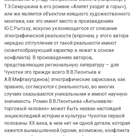
Т.З.Семушкина в его романе «Алитет уходит в горы»),
или же является объектом изящного художественного
монтажа, как это имеет место в произведениях
Ю.С.Рытхэу, искусно уклоняющегося от описания
этнографической реальности (впрочем, у этого автора
нередко отступления от такой реальности имеют
сюжетообразуюший характер и лежат в основе
конфликта). В произведениях авторов,
представляющих региональную литературу — для
Чукотки это прежде всего В.В.Леонтьев и
А.В.Мифтахутдинов) этнографические зарисовки, как
правило, согласуются с реальностью, во многих
случаях оказываются уникальными и имеют научную
значимость. Роман В.В.Леонтьева «Антымавле-
торговый человек» может быть назван настоящей
энциклопедией истории и культуры Чукотки первой
половины ХХ века, в нем нет ни одной детали, которая
кажется вымышленной (кроме, возможно, конфликта