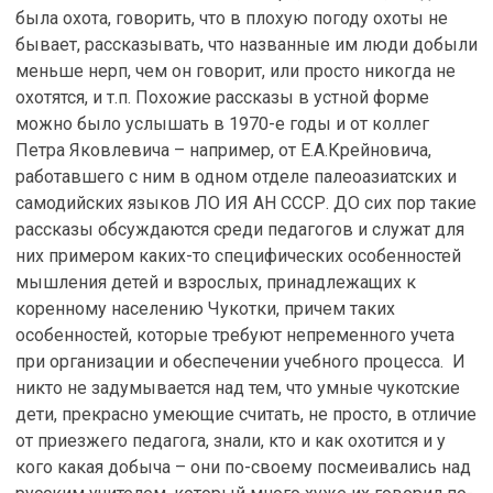
была охота, говорить, что в плохую погоду охоты не
бывает, рассказывать, что названные им люди добыли
меньше нерп, чем он говорит, или просто никогда не
охотятся, и т.п. Похожие рассказы в устной форме
можно было услышать в 1970-е годы и от коллег
Петра Яковлевича – например, от Е.А.Крейновича,
работавшего с ним в одном отделе палеоазиатских и
самодийских языков ЛО ИЯ АН СССР. ДО сих пор такие
рассказы обсуждаются среди педагогов и служат для
них примером каких-то специфических особенностей
мышления детей и взрослых, принадлежащих к
коренному населению Чукотки, причем таких
особенностей, которые требуют непременного учета
при организации и обеспечении учебного процесса. И
никто не задумывается над тем, что умные чукотские
дети, прекрасно умеющие считать, не просто, в отличие
от приезжего педагога, знали, кто и как охотится и у
кого какая добыча – они по-своему посмеивались над