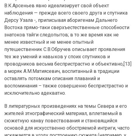
В.К.Арсеньев явно идеализирует свой объект
наблюдения — прежде всего своего друга и спутника
Дерсу Узала -, приписывая аборигенам Дальнего
Востока прямо-таки сверхъестественные способности
знатоков тайги следопытов; в то же время как не
менее известный и не менее опытный
путешественник С.В.Обручев описывает проявления
тех же умений и навыков у споих спутников и
проводников весьма беспристрастно и объективно,[13]
а моряк А.М.Матиясевич, воспитанный в традиции
оставлять потомкам описания плаваний и
воспоминания – также совершенно беспристрастно и
исключительно адекватно.
В литературных произведениях на темы Севера и его
жителей этнографический материал, вплетаемый в
сюжетную канву повествования и становящийся
основой для искусственно обостряемой интриги, часто
искажается в угоду построению сюжета (например, у