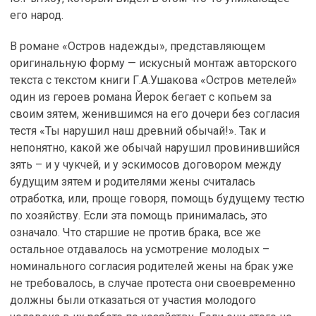
его народ.
В романе «Остров надежды», представляющем
оригинальную форму — искусный монтаж авторского
текста с текстом книги Г.А.Ушакова «Остров метелей»
один из героев романа Йерок бегает с копьем за
своим зятем, женившимся на его дочери без согласия
тестя «Ты нарушил наш древний обычай!». Так и
непонятно, какой же обычай нарушил провинившийся
зять – и у чукчей, и у эскимосов договором между
будущим зятем и родителями жены считалась
отработка, или, проще говоря, помощь будущему тестю
по хозяйству. Если эта помощь принималась, это
означало. Что старшие не против брака, все же
остальное отдавалось на усмотрение молодых –
номинального согласия родителей жены на брак уже
не требовалось, в случае протеста они своевременно
должны были отказаться от участия молодого