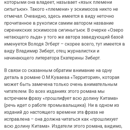
которыми она владеет, называет «язык племени
ситыгъюк
». Такого «племени» у эскимосов никто не
отмечал. Очевидно, здесь имеется в виду неточно
прочитанное в рукописи самим автором название
сиреникских эскимосов
сигиныгъюк
. В очерке «Озеро
нетающего льда» у того же автора заведующий базой
именуется Володя Эгберт – скорее всего, тут имеется в
виду Владимир Зиберт, отец журналистки и
начинающего литератора Екатерины Зиберт.
В связи со сказанным обратим внимание на одну
деталь в романе О.М.Куваева «Территория», которая
может быть замечена только очень внимательным
читателем. Во всех изданиях этого романа мы
встречаем фразу «
прошлифует
всю долину Китама»
(речь идет о работе промывальщика). Ни в одном из
изданий до настоящего времени эта фраза не
исправлена – она должна читаться как «
прошлихует
всю долину Китама». Издатели этого романа, видимо,