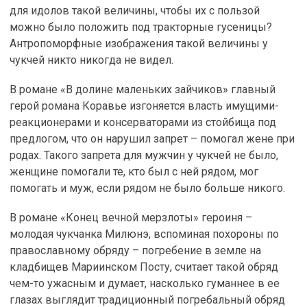
для идолов такой величины, чтобы их с пользой
можно было положить под тракторные гусеницы?
Антропоморфные изображения такой величины у
чукчей никто никогда не видел.
В романе «В долине маленьких зайчиков» главный
герой романа Коравье изгоняется власть имущими-
реакционерами и консерваторами из стойбища под
предлогом, что он нарушил запрет – помогал жене при
родах. Такого запрета для мужчин у чукчей не было,
женщине помогали те, кто был с ней рядом, мог
помогать и муж, если рядом не было больше никого.
В романе «Конец вечной мерзлоты» героиня –
молодая чукчанка Милюнэ, вспоминая похороны по
православному обряду – погребение в земле на
кладбищев Мариинском Посту, считает такой обряд
чем-то ужасным и думает, насколько гуманнее в ее
глазах выглядит традиционный погребальный обряд