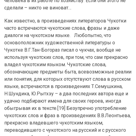
человека в их работе по хозяйству. Если они этого не
сделали – никто не виноват…
Как известно, в произведениях литераторов Чукотки
часто встречаются чукотские слова, фразы и даже
диалоги на чукотском языке. Любопытно, что
основоположник художественной литературы о
Чукотке В.Г.Тан-Богораз писал о чукчах, вообще не
используя чукотских слов, при том, что сам прекрасно
владел чукотским языком. Чукотские слова,
обозначающие предметы быта, всевозможные реалии
или понятия, для которых отсутствуют слова в русском
языке, встречаются в произведениях Т.Семушкина,
Н.Шундика, Ю.Рытхэу – а два последних автора еще и
удачно подбирают имена для своих героев, иногда
обыгрывая их в тексте.[19] Безупречно употребление
чукотских слов и фраз в произведениях В.В.Леонтьева,
прекрасно владевшего чукотским языком,
переводившего с чукотского на русский и с русского