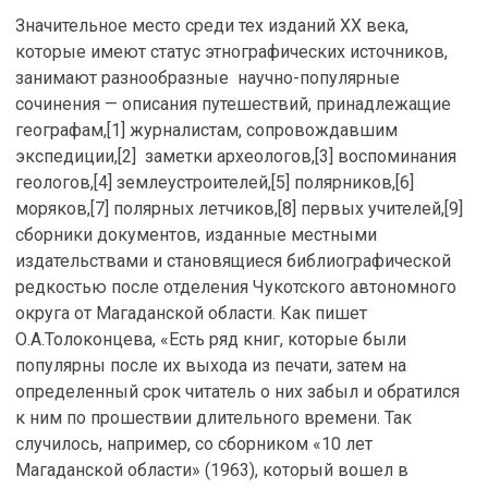
Значительное место среди тех изданий ХХ века,
которые имеют статус этнографических источников,
занимают разнообразные научно-популярные
сочинения — описания путешествий, принадлежащие
географам,[1] журналистам, сопровождавшим
экспедиции,[2] заметки археологов,[3] воспоминания
геологов,[4] землеустроителей,[5] полярников,[6]
моряков,[7] полярных летчиков,[8] первых учителей,[9]
сборники документов, изданные местными
издательствами и становящиеся библиографической
редкостью после отделения Чукотского автономного
округа от Магаданской области. Как пишет
О.А.Толоконцева, «Есть ряд книг, которые были
популярны после их выхода из печати, затем на
определенный срок читатель о них забыл и обратился
к ним по прошествии длительного времени. Так
случилось, например, со сборником «10 лет
Магаданской области» (1963), который вошел в