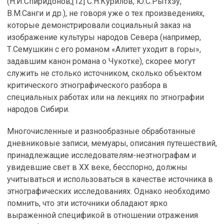
(Н.И.Спиридонов,[12] С.Н.Курилов, Ю.С.Рытхэу,
В.М.Санги и др.), не говоря уже о тех произведениях,
которые демонстрировали социальный заказ на
изображение культуры народов Севера (например,
Т.Семушкин с его романом «Алитет уходит в горы»,
задавшим канон романа о Чукотке), скорее могут
служить не столько источником, сколько объектом
критического этнографического разбора в
специальных работах или на лекциях по этнографии
народов Сибири.
Многочисленные и разнообразные обработанные
дневниковые записи, мемуары, описания путешествий,
принадлежащие исследователям-неэтнографам и
увидевшие свет в ХХ веке, бесспорно, должны
учитываться и использоваться в качестве источника в
этнографических исследованиях. Однако необходимо
помнить, что эти источники обладают ярко
выраженной спецификой в отношении отражения