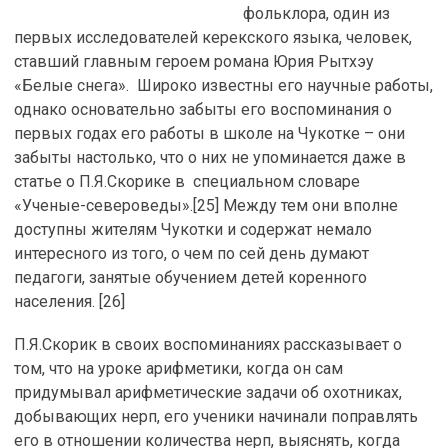
фольклора, один из
первых исследователей керекского языка, человек,
ставший главным героем романа Юрия Рытхэу
«Белые снега». Широко известны его научные работы,
однако основательно забыты его воспоминания о
первых годах его работы в школе на Чукотке – они
забыты настолько, что о них не упоминается даже в
статье о П.Я.Скорике в специальном словаре
«Ученые-североведы».[25] Между тем они вполне
доступны жителям Чукотки и содержат немало
интересного из того, о чем по сей день думают
педагоги, занятые обучением детей коренного
населения. [26]
П.Я.Скорик в своих воспоминаниях рассказывает о
том, что на уроке арифметики, когда он сам
придумывал арифметические задачи об охотниках,
добывающих нерп, его ученики начинали поправлять
его в отношении количества нерп, выяснять, когда