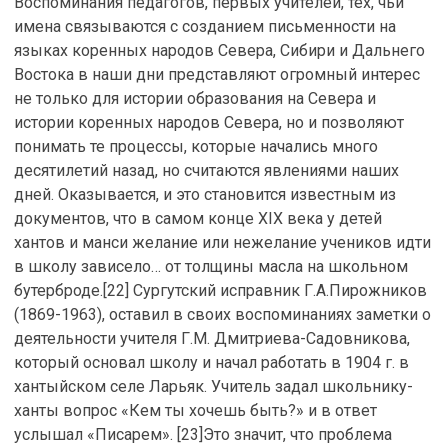
Воспоминания педагогов, первых учителей, тех, чьи
имена связываются с созданием письменности на
языках коренных народов Севера, Сибири и Дальнего
Востока в наши дни представляют огромный интерес
не только для истории образования на Севера и
истории коренных народов Севера, но и позволяют
понимать те процессы, которые начались много
десятилетий назад, но считаются явлениями наших
дней. Оказывается, и это становится известным из
документов, что в самом конце XIX века у детей
хантов и манси желание или нежелание учеников идти
в школу зависело… от толщины масла на школьном
бутерброде.[22] Сургутский исправник Г.А.Пирожников
(1869-1963), оставил в своих воспоминаниях заметки о
деятельности учителя Г.М. Дмитриева-Садовникова,
который основал школу и начал работать в 1904 г. в
хантыйском селе Ларьяк. Учитель задал школьнику-
ханты вопрос «Кем ты хочешь быть?» и в ответ
услышал «Писарем». [23]Это значит, что проблема