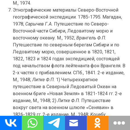
М., 1974.
Этнографические материалы Северо-Восточной
географической экспедиции. 1785-1795. Магадан,
1978;
Сарычев Г.А.
Путешествие по Северо-
Восточной части Сибири, Ледовитому морю и
восточному океану. М., 1952;
Врангель Ф.П.
Путешествие по северным берегам Сибири и по
Ледовитому морю, совершенное в 1820, 1821,
1822, 1823 и 1824 годах экспедицией, состоящей
под начальством флота лейтенанта фон Врангеля. В
2-х частях с прибавлением. СПб., 1841. 2-е издание,
М., 1948;
Литке Ф.П.
1) Четырехкратное
путешествие в Северный Ледовитый Океан на
военном бриге «Новая Земля» в 1821-1824 гг. 2-е
издание, М., 1948; 2)
Литке Ф.П.
Путешествие
вокруг света на военном шлюпе «Сенявин» в
1826-1829 гг. 2-е издание, М., 1948;
Коцебу
О.Е.
Новое путешествие вокруг света в 1823-1826
гг. 2-е издание, М., 1981;
Ресин А.А.
Очерк