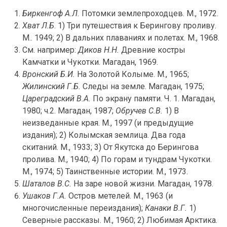
Биркенгоф А.Л.
Потомки землепроходцев. М., 1972.
Хват Л.Б
. 1) Три путешествия к Берингову проливу.
М.. 1949; 2) В дальних плаваниях и полетах. М., 1968.
См. например:
Диков Н.Н.
Древние костры
Камчатки и Чукотки. Магадан, 1969.
Вронский Б.И.
На Золотой Колыме. М., 1965;
Жилинский Г.Б.
Следы на земле. Магадан, 1975;
Цареградский В.А.
По экрану памяти. Ч. 1. Магадан,
1980; ч.2. Магадан, 1987;
Обручев С.В.
1) В
неизведанные края. М., 1997 (и предыдущие
издания); 2) Колымская землица. Два года
скитаний. М., 1933; 3) От Якутска до Берингова
пролива. М., 1940; 4) По горам и тундрам Чукотки.
М., 1974; 5) Таинственные истории. М., 1973.
Шаталов В.С.
На заре новой жизни. Магадан, 1978.
Ушаков Г.А.
Остров метелей. М., 1963 (и
многочисленные переиздания);
Канаки В.Г.
1)
Северные рассказы. М., 1960; 2) Любимая Арктика.