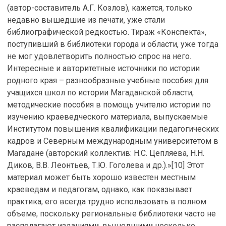
(автор-составитель А.Г. Козлов), кажется, только
недавно вышедшие из печати, уже стали
библиографической редкостью. Тираж «Конспекта»,
поступивший в библиотеки города и области, уже тогда
не мог удовлетворить полностью спрос на него.
Интересные и авторитетные источники по истории
родного края – разнообразные учебные пособия для
учащихся школ по истории Магаданской области,
методические пособия в помощь учителю истории по
изучению краеведческого материала, выпускаемые
Институтом повышения квалификации педагогических
кадров и Северным международным университетом в
Магадане (авторский коллектив: Н.С. Цепляева, Н.Н.
Диков, В.В. Леонтьев, Т.Ю. Гоголева и др.).»[10] Этот
материал может быть хорошо известен местным
краеведам и педагогам, однако, как показывает
практика, его всегда трудно использовать в полном
объеме, поскольку региональные библиотеки часто не
располагают изданиями, вышедшими несколько