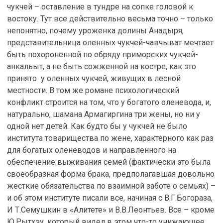
чукчей – оставление в тундре на сопке головой к
востоку. Тут все действительно весьма точно – только
непонятно, почему уроженка долины Анадыря,
представительница оленных чукчей-чавчыват мечтает
быть похороненной по обряду приморских чукчей-
анкальыт, а не быть сожженной на костре, как это
принято у оленных чукчей, живущих в лесной
местности. В том же романе психологический
конфликт строится на том, что у богатого оленевода, и,
натурально, шамана Армагиргина три жены, но ни у
одной нет детей. Как будто бы у чукчей не было
института товарищества по жене, характерного как раз
для богатых оленеводов и направленного на
обеспечение выживания семей (фактически это была
своеобразная форма брака, предполагавшая довольно
жесткие обязательства по взаимной заботе о семьях) –
и об этом институте писали все, начиная с В.Г.Богораза,
И Т.Семушкин в «Алитете» и В.В.Леонтьев. Все – кроме
Ю.Рытхэу, который видел в этом что-то унижающее