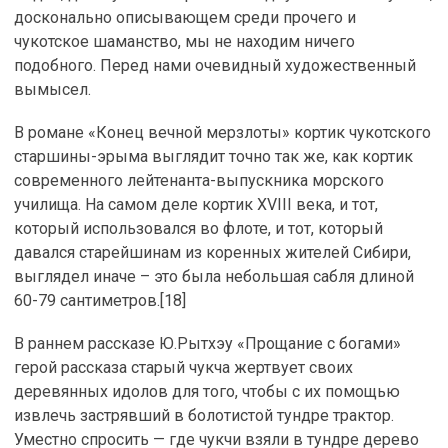
досконально описывающем среди прочего и
чукотское шаманство, мы не находим ничего
подобного. Перед нами очевидный художественный
вымысел.
В романе «Конец вечной мерзлоты» кортик чукотского
старшины-эрыма выглядит точно так же, как кортик
современного лейтенанта-выпускника морского
училища. На самом деле кортик XVIII века, и тот,
который использовался во флоте, и тот, который
давался старейшинам из коренных жителей Сибири,
выглядел иначе – это была небольшая сабля длиной
60-79 сантиметров.[18]
В раннем рассказе Ю.Рытхэу «Прощание с богами»
герой рассказа старый чукча жертвует своих
деревянных идолов для того, чтобы с их помощью
извлечь застрявший в болотистой тундре трактор.
Уместно спросить — где чукчи взяли в тундре дерево