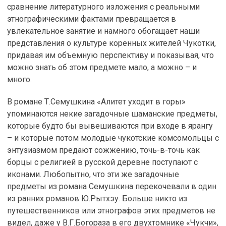
сравнение литературного изложения с реальными
этнографическими фактами превращается в
увлекательное занятие и намного обогащает наши
представления о культуре коренных жителей Чукотки,
придавая им объемную перспективу и показывая, что
можно знать об этом предмете мало, а можно – и
много.
В романе Т.Семушкина «Алитет уходит в горы»
упоминаются некие загадочные шаманские предметы,
которые будто бы вывешиваются при входе в ярангу
– и которые потом молодые чукотские комсомольцы с
энтузиазмом предают сожжению, точь-в-точь как
борцы с религией в русской деревне поступают с
иконами. Любопытно, что эти же загадочные
предметы из романа Семушкина перекочевали в один
из ранних романов Ю.Рытхэу. Больше никто из
путешественников или этнографов этих предметов не
видел, даже у В.Г.Богораза в его двухтомнике «Чукчи»,