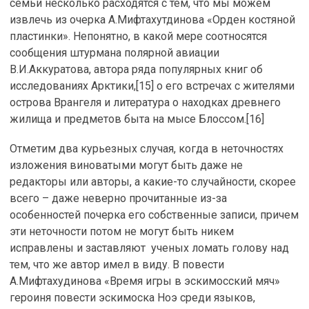
семьи несколько расходятся с тем, что мы можем
извлечь из очерка А.Мифтахутдинова «Орден костяной
пластинки». Непонятно, в какой мере соотносятся
сообщения штурмана полярной авиации
В.И.Аккуратова, автора ряда популярных книг об
исследованиях Арктики,[15] о его встречах с жителями
острова Врангеля и литература о находках древнего
жилища и предметов быта на мысе Блоссом.[16]
Отметим два курьезных случая, когда в неточностях
изложения виноватыми могут быть даже не
редакторы или авторы, а какие-то случайности, скорее
всего – даже неверно прочитанные из-за
особенностей почерка его собственные записи, причем
эти неточности потом не могут быть никем
исправлены и заставляют ученых ломать голову над
тем, что же автор имел в виду. В повести
А.Мифтахудинова «Время игры в эскимосский мяч»
героиня повести эскимоска Ноэ среди языков,