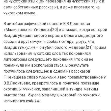
на чукотский язык (он переводил на чукотский язык и
свои собственные рассказы), и даже писавшего на
чукотском языке.
В автобиографической повести В.В.Леонтьева
«Мальчишка из Увэлена»[20] в эпизоде, когда ее герой
Владик убивает своего первого белого медведя, его
соседи и друзья-чукчи сообщают друг другу, что
Владик
гумкулин
– он убил белого медведя.[21] Прием
использования чукотских слов так понравился
литераторам следующего поколения, что они не
преминули им воспользоваться. В результате
получилось следующее: в одном из рассказов
Г.Ненашева слово
гумкулин,
явно позаимствованное у
В.В.Леонтьева, превратилось в почетное прозвище
охотницы-чукчанки, завалившей в тундре метким
выстрелом …
бурого
медведя, который по-чукотски
называется
кэйн’ын
.