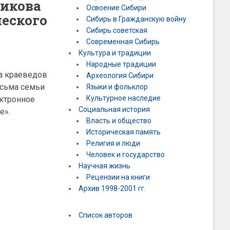
рикова
Освоение Сибири
ческого
Сибирь в Гражданскую войну
Сибирь советская
Современная Сибирь
Культура и традиции
Народные традиции
а краеведов
Археология Сибири
исьма семьи
Языки и фольклор
Культурное наследие
ектронное
Социальная история
е».
Власть и общество
Историческая память
Религия и люди
Человек и государство
Научная жизнь
Рецензии на книги
Архив 1998-2001 гг.
Список авторов