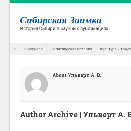
Сибирская Заимка
История Сибири в научных публикациях
⌂
О журнале
Политическая история
Культура и трад
About Ульверт А. В.
Author Archive | Ульверт А. В