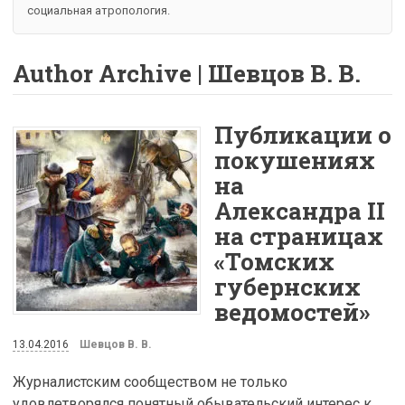
социальная атропология.
Author Archive | Шевцов В. В.
Публикации о
покушениях
на
Александра II
на страницах
«Томских
губернских
ведомостей»
13.04.2016
Шевцов В. В.
Журналистским сообществом не только
удовлетворялся понятный обывательский интерес к