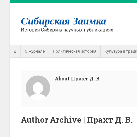
Сибирская Заимка
История Сибири в научных публикациях
⌂
О журнале
Политическая история
Культура и трад
About Прахт Д. В.
Author Archive | Прахт Д. В.