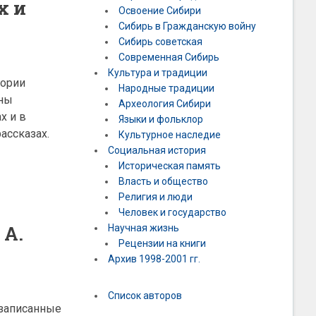
х и
Освоение Сибири
Сибирь в Гражданскую войну
Сибирь советская
Современная Сибирь
Культура и традиции
тории
Народные традиции
ены
Археология Сибири
х и в
Языки и фольклор
ассказах.
Культурное наследие
Социальная история
Историческая память
Власть и общество
Религия и люди
Человек и государство
 А.
Научная жизнь
Рецензии на книги
Архив 1998-2001 гг.
Список авторов
 записанные