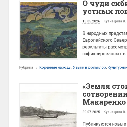
О чуди сиб
устных по
18.05.2026
Кузнецова В.
В народных предста
Европейского Севера
результаты рассмотр
зафиксированных в X
Рубрика →
Коренные народы
,
Языки и фольклор
,
Культурно
«Земля сто
сотворении
Макаренко
30.07.2025
Кузнецова В.
Публикуются новые 