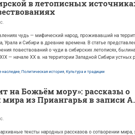
ирской в летописных источника
вествованиях
 С.
влениях чудь — мифический народ, проживавший на терри
, Урала и Сибири в древние времена. В статье представл
ения повествований о чуди в сибирских летописях, былина
IX — начале XX в. на территории Западной Сибири устных р
е наследие
,
Политическая история
,
Культура и традиции
ит на Божьём мору»: рассказы о
 мира из Приангарья в записи А.
 С.
архивные тексты народных рассказов о сотворении мира,