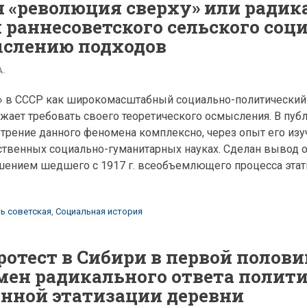
 «революция сверху» или радик
 раннесоветского сельского соц
ыслению подходов
А.
» в СССР как широкомасштабный социально-политический
жает требовать своего теоретического осмысления. В пуб
трение данного феномена комплексно, через опыт его изу
твенных социально-гуманитарных науках. Сделан вывод о 
шением шедшего с 1917 г. всеобъемлющего процесса этат
ь советская
,
Социальная история
отест в Сибири в первой полови
омен радикального ответа полит
нной этатизации деревни