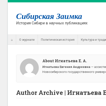
Сибирская Заимка
История Сибири в научных публикациях
⌂
О журнале
Политическая история
Культура и трад
About Игнатьева Е. А.
Игнатьева Евгения Андреевна
— ассисте
Новосибирского государственного универс
Author Archive | Игнатьева Е