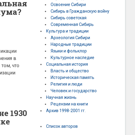
альная
Освоение Сибири
иума?
Сибирь в Гражданскую войну
Сибирь советская
Современная Сибирь
Культура и традиции
Археология Сибири
Народные традиции
ликации
Языки и фольклор
Культурное наследие
чения в
Социальная история
том, что
Власть и общество
изации
Историческая память
Религия и люди
Человек и государство
Научная жизнь
Рецензии на книги
не 1930
Архив 1998-2001 гг.
ике
Список авторов