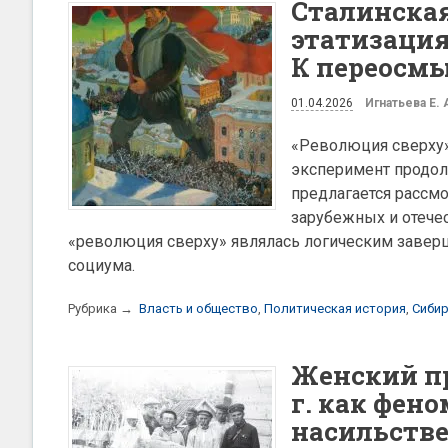
Сталинская
этатизация
К переосм
01.04.2026
Игнатьева Е. 
«Революция сверху
эксперимент продол
предлагается рассмо
зарубежных и отечес
«революция сверху» являлась логическим завер
социума.
Рубрика →
Власть и общество
,
Политическая история
,
Сибир
Женский пр
г. как фен
насильстве