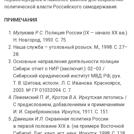
политической власти Российского самодержавия.
ПРИМЕЧАНИЯ
Мулукаев Р.С.
Полиция России (IX — начало XX вв.).
Н. Новгород, 1993. С. 75.
Наша служба — уголовный розыск. М., 1998. С. 27–
28.
Основные направления деятельности полиции
Сибири: отчет о НИР (заключит.): 02–03 /
Сибирский юридический институт МВД РФ; рук.
Т. В. Шитова; исполн.: Л. С. Иванова. Красноярск,
2003. № ГР 01032094. С. 7.
Пежемский П. И., Кротов В.А.
Иркутская летопись /
С предисловием, добавлениями и примечаниями
И. И. Серебряникова. Иркутск, 1911. С. 151.
Дамешек И.Л.
Окраинная политика России
в первой половине XIX в. (на примере Восточной
Сибири): Дис. канд. ист. наук. Иркутск, 1998. С. 118.