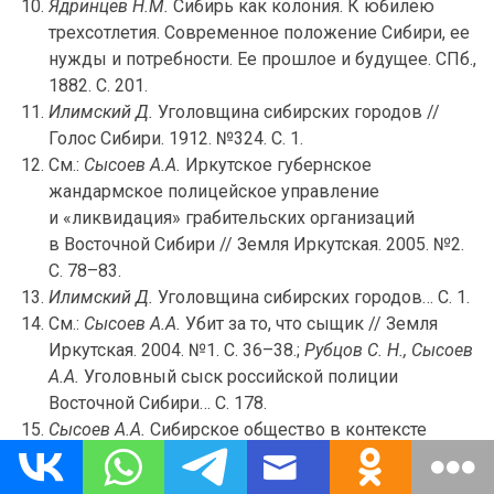
Ядринцев Н.М.
Сибирь как колония. К юбилею
трехсотлетия. Современное положение Сибири, ее
нужды и потребности. Ее прошлое и будущее. СПб.,
1882. С. 201.
Илимский Д.
Уголовщина сибирских городов //
Голос Сибири. 1912. №324. С. 1.
См.:
Сысоев А.А.
Иркутское губернское
жандармское полицейское управление
и «ликвидация» грабительских организаций
в Восточной Сибири // Земля Иркутская. 2005. №2.
С. 78–83.
Илимский Д.
Уголовщина сибирских городов… С. 1.
См.:
Сысоев А.А.
Убит за то, что сыщик // Земля
Иркутская. 2004. №1. С. 36–38.;
Рубцов С. Н., Сысоев
А.А.
Уголовный сыск российской полиции
Восточной Сибири… С. 178.
Сысоев А.А.
Сибирское общество в контексте
пенитенциарной политики Российского
самодержавия // Сибирская ссылка: сборник