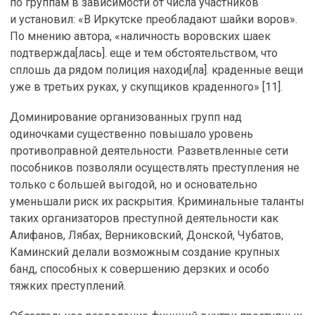
по группам в зависимости от числа участников
и установил: «В Иркутске преобладают шайки воров».
По мнению автора, «наличность воровских шаек
подтвержда[лась]. еще и тем обстоятельством, что
сплошь да рядом полиция находи[ла]. краденные вещи
уже в третьих руках, у скупщиков краденного» [11].
Доминирование организованных групп над
одиночками существенно повышало уровень
противоправной деятельности. Разветвленные сети
пособников позволяли осуществлять преступления не
только с большей выгодой, но и основательно
уменьшали риск их раскрытия. Криминальные таланты
таких организаторов преступной деятельности как
Алифанов, Лябах, Верниковский, Донской, Чубатов,
Каминский делали возможным создание крупных
банд, способных к совершению дерзких и особо
тяжких преступлений.