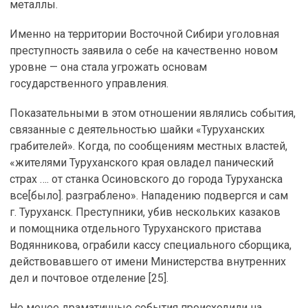
металлы.
Именно на территории Восточной Сибири уголовная
преступность заявила о себе на качественно новом
уровне — она стала угрожать основам
государственного управления.
Показательными в этом отношении являлись события,
связанные с деятельностью шайки «Туруханских
грабителей». Когда, по сообщениям местных властей,
«жителями Туруханского края овладел панический
страх …. от станка Осиновского до города Туруханска
все[было]. разграблено». Нападению подвергся и сам
г. Туруханск. Преступники, убив нескольких казаков
и помощника отдельного Туруханского пристава
Водянникова, ограбили кассу специального сборщика,
действовавшего от имени Министерства внутренних
дел и почтовое отделение [25].
Не менее драматичные события происходили на