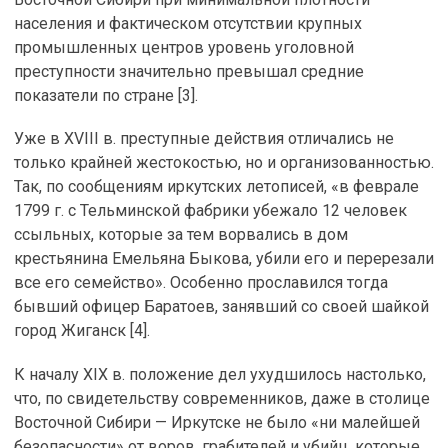
населения и фактическом отсутствии крупных
промышленных центров уровень уголовной
преступности значительно превышал средние
показатели по стране [3].
Уже в XVIII в. преступные действия отличались не
только крайней жестокостью, но и организованностью.
Так, по сообщениям иркутских летописей, «в феврале
1799 г. с Тельминской фабрики убежало 12 человек
ссыльных, которые за тем ворвались в дом
крестьянина Емельяна Быкова, убили его и перерезали
все его семейство». Особенно прославился тогда
бывший офицер Баратоев, занявший со своей шайкой
город Жиганск [4].
К началу XIX в. положение дел ухудшилось настолько,
что, по свидетельству современников, даже в столице
Восточной Сибири — Иркутске не было «ни малейшей
безопасности» от воров, грабителей и убийц, которые