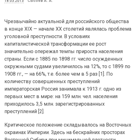
18.03.2013
Сысоев А. А.
Чрезвычайно актуальной для российского общества
в конце XIX — начале XX столетий являлась проблема
уголовной преступности. В условиях
капиталистической трансформации ее рост
значительно опережал темпы прироста населения
страны. Если с 1885 по 1898 гг. число осужденных
окружными судами увеличилось на 12%, то с 1899 по
1908 гг., — на 66%, т.е. более чем в 5 раз [1]. По
количеству совершенных преступлений
императорская Россия занимала к 1913 г. одно из
первых мест в мире: на 159 млн. чел. населения
приходилось 3,5 млн. зарегистрированных
преступлений [2].
Критическое положение складывалось на Восточных
окраинах Империи. Здесь на бескрайних просторах
Восточной Сибири при минимальной плотности