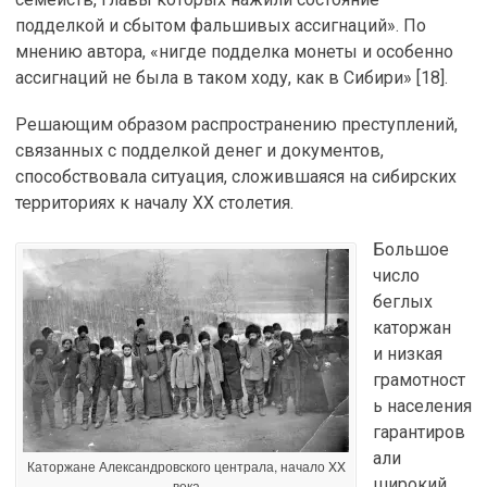
подделкой и сбытом фальшивых ассигнаций». По
мнению автора, «нигде подделка монеты и особенно
ассигнаций не была в таком ходу, как в Сибири» [18].
Решающим образом распространению преступлений,
связанных с подделкой денег и документов,
способствовала ситуация, сложившаяся на сибирских
территориях к началу XX столетия.
Большое
число
беглых
каторжан
и низкая
грамотност
ь населения
гарантиров
али
Каторжане Александровского централа, начало XX
широкий
века