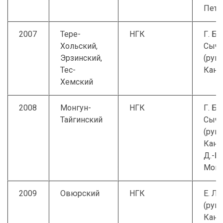
Петр
2007
Тере-
НГК
Г. Б.
Хольский,
Сыче
Эрзинский,
(рук.)
Тес-
Кан-
Хемский
2008
Монгун-
НГК
Г. Б.
Тайгинский
Сыче
(рук.)
Кан-о
Д.-Б.
Мон
2009
Овюрский
НГК
Е. Л.
(рук.)
Кан-о