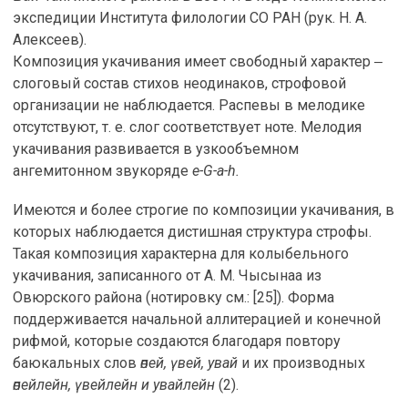
экспедиции Института филологии СО РАН (рук. Н. А.
Алексеев).
Композиция укачивания имеет свободный характер ‒
слоговый состав стихов неодинаков, строфовой
организации не наблюдается. Распевы в мелодике
отсутствуют, т. е. слог соответствует ноте. Мелодия
укачивания развивается в узкообъемном
ангемитонном звукоряде
e-G-a-h.
Имеются и более строгие по композиции укачивания, в
которых наблюдается дистишная структура строфы.
Такая композиция характерна для колыбельного
укачивания, записанного от А. М. Чысынаа из
Овюрского района (нотировку см.: [25]). Форма
поддерживается начальной аллитерацией и конечной
рифмой, которые создаются благодаря повтору
баюкальных слов
өпей, үвей, увай
и их производных
өпейлейн, үвейлейн и увайлейн
(2).