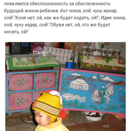
появляется обеспокоенность за обеспеченность
будущей жизни ребенка:
Аът чокка, оой, чүнү мунар,
оой!
‘Коня нет, ой, как же будет ездить, ой!’;
Идик чокка,
оой, чүнү кедер, оой!
‘Обуви нет, ой, что же будет
носить, ой!’