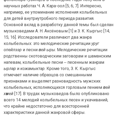
научных работах Ч. А. Кара-оол [5; 6; 7]. Интересно,
например, ее упоминание исполнения колыбельных
для детей внутриутробного периода развития.
Основной вклад в разработку данной темы был сделан
музыковедами А. Н. Аксёновым [1] и З. К. Кыргыс [14;
15; 16]. Исследователи различают два жанра
колыбельных: это мелодические речитации
уруг
опейлээр
и песни
өпей ыры
. Мелодические речитации
родственны скотоводческим заговорам и шаманским
напевам, колыбельные песни ‒ песенным жанрам
ырлар
и
кожамыктар
. Кроме того, З. К. Кыргыс
отмечает наличие образцов со смешанными
признаками и выделяет разновидность мужских
колыбельных, исполняющихся горловым пением
өпей
хөөмей
[17]. В трудах музыковедов было опубликовано
всего 14 мелодий колыбельных песен и укачиваний,
что крайне недостаточно для всесторонней
характеристики данной жанровой сферы.