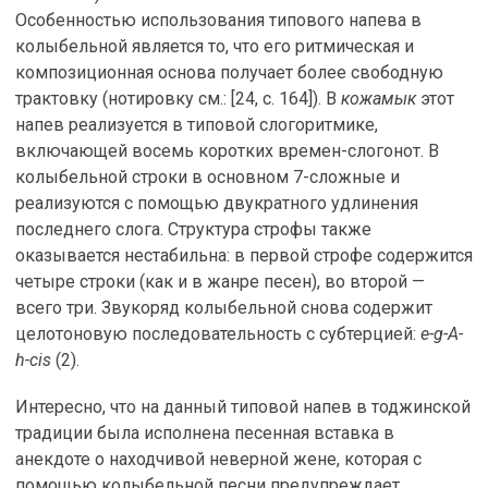
Особенностью использования типового напева в
колыбельной является то, что его ритмическая и
композиционная основа получает более свободную
трактовку (нотировку см.: [24, с. 164]). В
кожамык
этот
напев реализуется в типовой слогоритмике,
включающей восемь коротких времен-слогонот. В
колыбельной строки в основном 7-сложные и
реализуются с помощью двукратного удлинения
последнего слога. Структура строфы также
оказывается нестабильна: в первой строфе содержится
четыре строки (как и в жанре песен), во второй —
всего три. Звукоряд колыбельной снова содержит
целотоновую последовательность с субтерцией:
e-g-A-
h-cis
(2).
Интересно, что на данный типовой напев в тоджинской
традиции была исполнена песенная вставка в
анекдоте о находчивой неверной жене, которая с
помощью колыбельной песни предупреждает