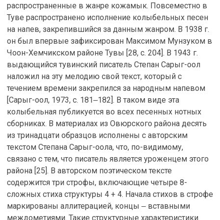
распространенные в жанре кожамык. Повсеместно в
Туве распространено исполнение колыбельных песен
на напев, закрепившийся за данным жанром. В 1938 г.
он был впервые зафиксирован Максимом Мунзуком в
Чоон-Хемчикском районе Тувы [28, с. 204]. В 1943 г.
выдающийся тувинский писатель Степан Сарыг-оол
наложил на эту мелодию свой текст, который с
течением времени закрепился за народным напевом
[Сарыг-оол, 1973, с. 181‒182]. В таком виде эта
колыбельная публикуется во всех песенных нотных
сборниках. В материалах из Овюрского района десять
из тринадцати образцов исполнены с авторским
текстом Степана Сарыг-оола, что, по-видимому,
связано с тем, что писатель является уроженцем этого
района [25]. В авторском поэтическом тексте
содержится три строфы, включающие четыре 8-
сложных стиха структуры 4 + 4. Начала стихов в строфе
маркированы аллитерацией, концы ‒ вставными
междометиями. Такие структурные характеристики