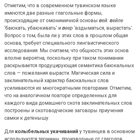
Отметим, что в современном тувинском языке
имеются две разные глагольные формы,
происходящие от омонимичной основы
өпей: өпейле
‘баюкать, убаюкивать’ и
өпеер
‘вздыматься, вырастать’.
Вопрос о том, была ли у этих слов в прошлом общая
основа, требует специального лингвистического
исследования. Мы считаем, что общность этих основ
вполне вероятна, поскольку при таком понимании
раскрывается продуцирующая семантика баюкальных
слов — пожелания вырасти. Магическая сила и
заклинательный характер баюкальных слов
усиливаются их многократными повторами. Отметим,
что на аналогичном повторе определенных для
каждого вида домашнего скота заклинательных слов
построены и скотоводческие заговоры приучения
самки к детенышу.
Для
колыбельных укачиваний
у тувинцев в основном
используются термины, производные от глаголов