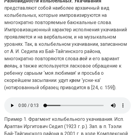
Разновидности колыбельных
. Укачивания
представляют собой наиболее архаичный вид
колыбельных, которые импровизируются на
многократно повторяемые баюкальные слова.
Импровизационный характер исполнения укачиваний
проявляется и на вербальном, и на музыкальном
уровнях. Так, в колыбельном укачивании, записанном
от А. И. Седипа из Бай-Тайгинского района,
многократно повторяются слова
өпей
и его вариант
өпеяаӊ
, а также используется ласковое обращение к
ребенку
сарыым
‘моя любимая’ и просьба о
скорейшем засыпании:
удуп көрем
‘усни-ка’
(нотированный образец приводится в [24, с. 159]).
Пример 1. Фрагмент колыбельного укачивания. Исп.
Араптан Иргитович Седип (1923 г. р.). Зап. в п. Тээли
Бай-Тайгинского района в 2001 г. в ходе Комплексной