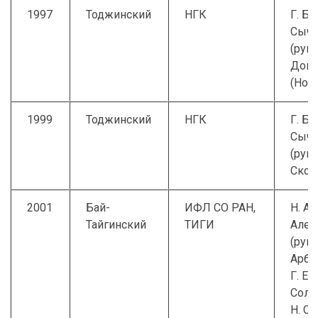
1997
Тоджинский
НГК
Г. Б.
Сыче
(рук.)
Донд
(Нов
1999
Тоджинский
НГК
Г. Б.
Сыче
(рук.)
Сков
2001
Бай-
ИФЛ СО РАН,
Н. А.
Тайгинский
ТИГИ
Алек
(рук.)
Арба
Г. Е.
Солд
Н. С.