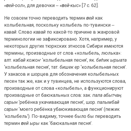
«өпей-оол»
, для девочки ‒
«өпей-кыс»
[7 с. 62].
Не совсем точно переводить термин
өпей
как
колыбельная, поскольку колыбель по-тувински ‒
кавай
. Слово
кавай
по какой-то причине в жанровой
терминологии не зафиксировано. Хотя, например, у
некоторых других тюркских этносов Сибири имеются
термины, производные от слов «колыбель, люлька»:
алт.
кабай кожоҥ
‘колыбельная песня’, як.
биhик ырыата
‘колыбельная песня’, тат.
бишек ер
‘колыбельная песня’.
У хакасов и шорцев для обозначения колыбельных
песен так же, как и у тувинцев, не используются слова,
производные от слова «колыбель», а функционируют
производные от баюкальных слов: хак.
пала абытчаӊ
сарын
‘ребёнка укачивающая песня’, шор.
палымбай
сарын
‘моего ребёнка убаюкивающая песня’ (пежик
‘колыбель’). По-видиму, точнее было бы переводить
термин
өпей ыры
как ‘баюкальная песня’.