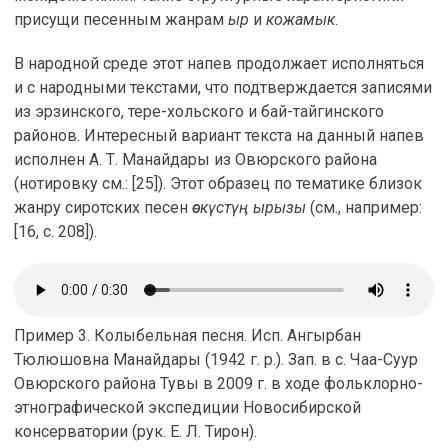
присущи песенным жанрам
ыр
и
кожамык
.
В народной среде этот напев продолжает исполняться
и с народными текстами, что подтверждается записями
из эрзинского, тере-хольского и бай-тайгинского
районов. Интересный вариант текста на данный напев
исполнен А. Т. Манайдары из Овюрского района
(нотировку см.: [25]). Этот образец по тематике близок
жанру сиротских песен
өскүстүӊ ырызы
(см., например:
[16, с. 208]).
Пример 3. Колыбельная песня. Исп. Ангырбан
Тюлюшовна Манайдары (1942 г. р.). Зап. в с. Чаа-Суур
Овюрского района Тувы в 2009 г. в ходе фольклорно-
этнографической экспедиции Новосибирской
консерватории (рук. Е. Л. Тирон).