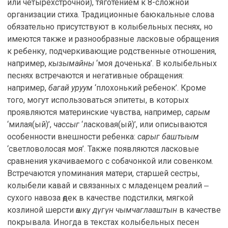
или четырехстрочной), тяготением к 8-сложной
организации стиха. Традиционные баюкальные слова
обязательно присутствуют в колыбельных песнях, но
имеются также и разнообразные ласковые обращения
к ребенку, подчеркивающие родственные отношения,
например,
кызымайны
‘моя доченька’. В колыбельных
песнях встречаются и негативные обращения:
например,
багай уруум
‘плохонький ребенок’. Кроме
того, могут использоваться эпитеты, в которых
проявляются материнские чувства, например,
сарым
‘милая(ый)’,
чассыг
‘ласковая(ый)’, или описываются
особенности внешности ребенка:
сарыг баштыым
‘светловолосая моя’. Также появляются ласковые
сравнения укачиваемого с собачонкой или совенком.
Встречаются упоминания матери, старшей сестры,
колыбели кавай и связанных с младенцем реалий ‒
сухого навоза өдек в качестве подстилки, мягкой
козлиной шерсти
өшкү дүгүн чымчаглааштын
в качестве
покрывала. Иногда в текстах колыбельных песен