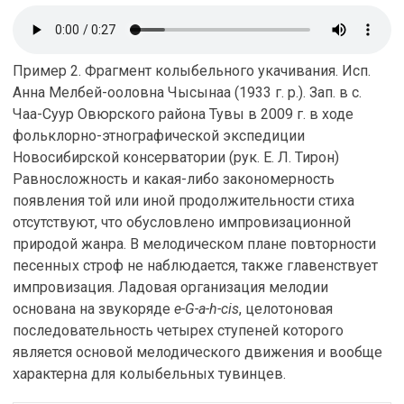
Пример 2. Фрагмент колыбельного укачивания. Исп.
Анна Мелбей-ооловна Чысынаа (1933 г. р.). Зап. в с.
Чаа-Суур Овюрского района Тувы в 2009 г. в ходе
фольклорно-этнографической экспедиции
Новосибирской консерватории (рук. Е. Л. Тирон)
Равносложность и какая-либо закономерность
появления той или иной продолжительности стиха
отсутствуют, что обусловлено импровизационной
природой жанра. В мелодическом плане повторности
песенных строф не наблюдается, также главенствует
импровизация. Ладовая организация мелодии
основана на звукоряде
e-G-a-h-cis
, целотоновая
последовательность четырех ступеней которого
является основой мелодического движения и вообще
характерна для колыбельных тувинцев.