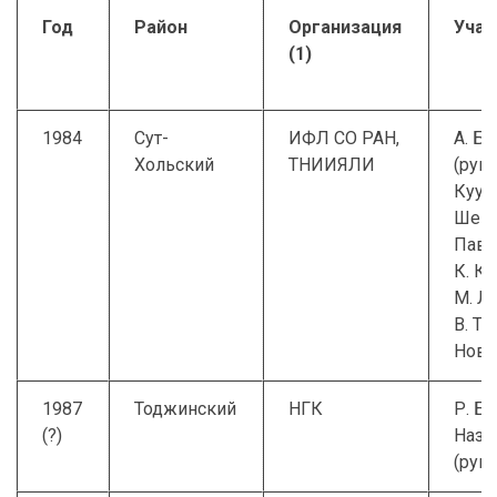
Год
Район
Организация
Учас
(1)
1984
Сут-
ИФЛ СО РАН,
А. Б.
Хольский
ТНИИЯЛИ
(рук.)
Куула
Шейки
Павл
К. К
М. Л
В. Т.
Нови
1987
Тоджинский
НГК
Р. Б.
(?)
Наза
(рук.