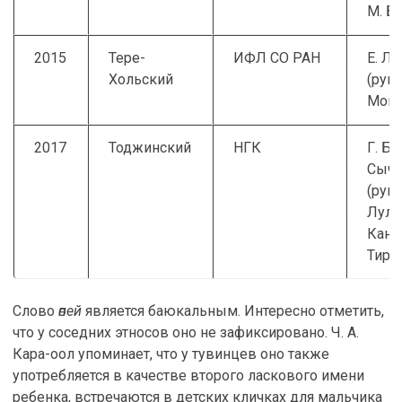
М. Б
2015
Тере-
ИФЛ СО РАН
Е. Л.
Хольский
(рук.)
Мон
2017
Тоджинский
НГК
Г. Б.
Сыче
(рук.)
Лульи
Кан-о
Тиро
Слово
өпей
является баюкальным. Интересно отметить,
что у соседних этносов оно не зафиксировано. Ч. А.
Кара-оол упоминает, что у тувинцев оно также
употребляется в качестве второго ласкового имени
ребенка, встречаются в детских кличках для мальчика