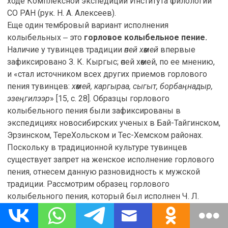
ходе Комплексной экспедиции Института филологии
СО РАН (рук. Н. А. Алексеев).
Еще один тембровый вариант исполнения
колыбельных ‒ это
горловое колыбельное пение.
Наличие у тувинцев традиции
өпей хөөмей
впервые
зафиксировано З. К. Кыргыс; өпей хөөмей, по ее мнению,
и «стал источником всех других приемов горлового
пения тувинцев:
хөөмей, каргыраа, сыгыт, борбаӊнадыр,
эзеӊгилээр
» [15, с. 28]. Образцы горлового
колыбельного пения были зафиксированы в
экспедициях новосибирских ученых в Бай-Тайгинском,
Эрзинском, ТереХольском и Тес-Хемском районах.
Поскольку в традиционной культуре тувинцев
существует запрет на женское исполнение горлового
пения, отнесем данную разновидность к мужской
традиции. Рассмотрим образец горлового
колыбельного пения, который был исполнен Ч. Л.
Ынаалай из Эрзина. Он опубликован на
мультимедиадиске «Музыкальный фольклор