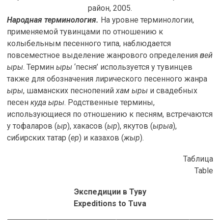
район, 2005.
Народная терминология.
На уровне терминологии,
применяемой тувинцами по отношению к
колыбельным песенного типа, наблюдается
повсеместное выделение жанрового определения
өпей
ыры
. Термин
ыры
‘песня’ используется у тувинцев
также для обозначения лирического песенного жанра
ыры
, шаманских песнопений
хам ыры
и свадебных
песен
куда ыры
. Родственные термины,
использующиеся по отношению к песням, встречаются
у тофаларов (
ыр
), хакасов (
ыр
), якутов (
ырыа
),
сибирских татар (
ер
) и казахов (
жыр
).
Таблица
Table
Экспедиции в Туву
Expeditions to Tuva