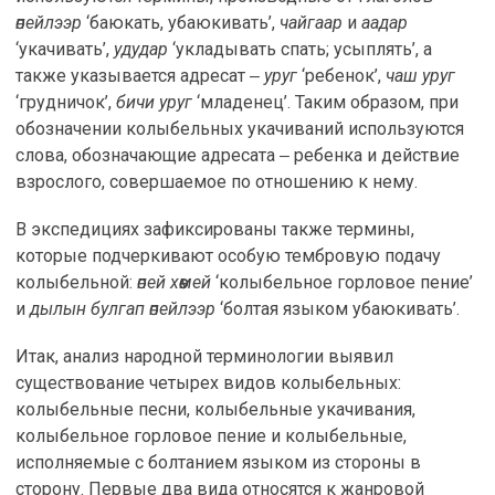
өпейлээр
‘баюкать, убаюкивать’,
чайгаар
и
аадар
‘укачивать’,
удудар
‘укладывать спать; усыплять’, а
также указывается адресат ‒
уруг
‘ребенок’,
чаш уруг
‘грудничок’,
бичи уруг
‘младенец’. Таким образом, при
обозначении колыбельных укачиваний используются
слова, обозначающие адресата ‒ ребенка и действие
взрослого, совершаемое по отношению к нему.
В экспедициях зафиксированы также термины,
которые подчеркивают особую тембровую подачу
колыбельной:
өпей хөөмей
‘колыбельное горловое пение’
и
дылын булгап өпейлээр
‘болтая языком убаюкивать’.
Итак, анализ народной терминологии выявил
существование четырех видов колыбельных:
колыбельные песни, колыбельные укачивания,
колыбельное горловое пение и колыбельные,
исполняемые с болтанием языком из стороны в
сторону. Первые два вида относятся к жанровой