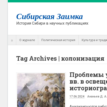
Сибирская Заимка
История Сибири в научных публикациях
⌂
О журнале
Политическая история
Культура и трад
Tag Archives | колонизация
Проблемы у
вв. в осве
историогр
17.06.2024
Ананьев Д. А
Анализируются рабо