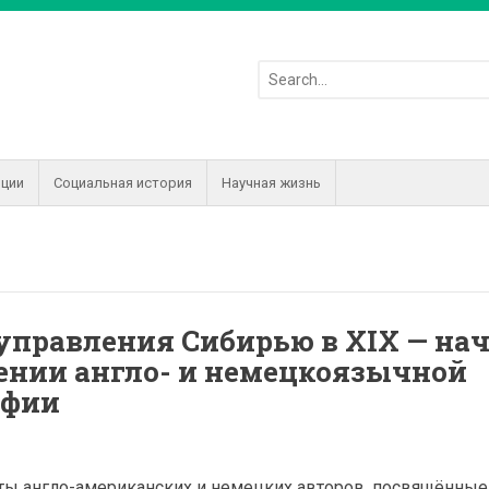
иции
Социальная история
Научная жизнь
правления Сибирью в XIX — нач
щении англо- и немецкоязычной
афии
.
ты англо-американских и немецких авторов, посвящённы