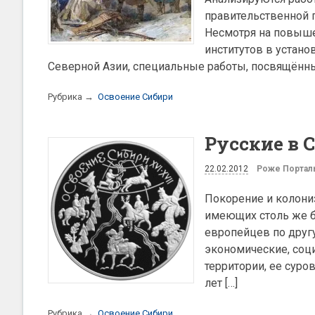
правительственной п
Несмотря на повыше
институтов в устано
Северной Азии, специальные работы, посвящённ
Рубрика →
Освоение Сибири
Русские в С
22.02.2012
Роже Портал
Покорение и колониз
имеющих столь же б
европейцев по друг
экономические, соц
территории, ее суро
лет […]
Рубрика →
Освоение Сибири