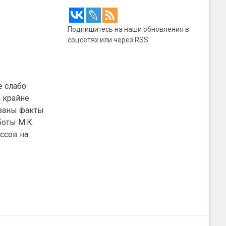
Подпишитесь на наши обновления в
соцсетях или через RSS.
е слабо
 крайне
язаны факты
оты М.К.
ссов на