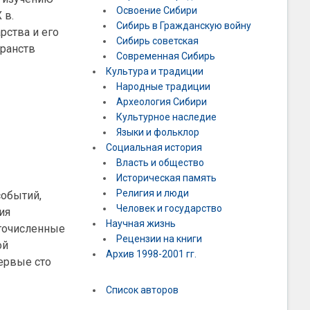
Освоение Сибири
 в.
Сибирь в Гражданскую войну
рства и его
Сибирь советская
транств
Современная Сибирь
Культура и традиции
Народные традиции
Археология Сибири
Культурное наследие
Языки и фольклор
Социальная история
Власть и общество
Историческая память
Религия и люди
событий,
Человек и государство
ия
Научная жизнь
огочисленные
Рецензии на книги
ой
Архив 1998-2001 гг.
первые сто
Список авторов