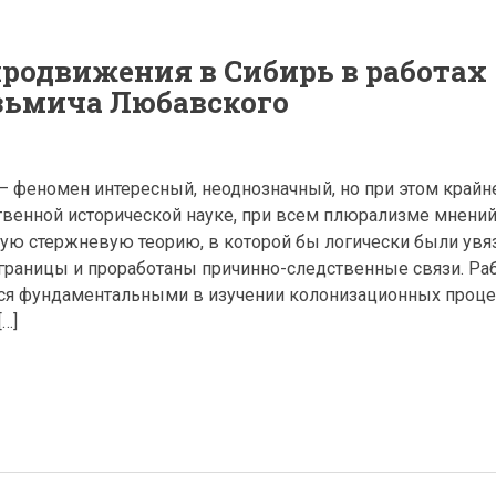
родвижения в Сибирь в работах
зьмича Любавского
— феномен интересный, неоднозначный, но при этом крайн
ственной исторической науке, при всем плюрализме мнений
кую стержневую теорию, в которой бы логически были ув
границы и проработаны причинно-следственные связи. Раб
я фундаментальными в изучении колонизационных проце
…]