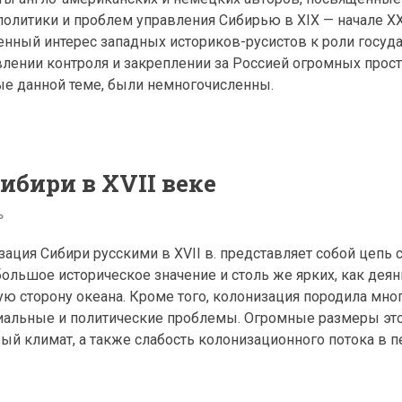
олитики и проблем управления Сибирью в XIX — начале XX
нный интерес западных историков-русистов к роли госуда
влении контроля и закреплении за Россией огромных прос
ые данной теме, были немногочисленны.
ибири в XVII веке
ь
ация Сибири русскими в XVII в. представляет собой цепь 
ольшое историческое значение и столь же ярких, как деян
ую сторону океана. Кроме того, колонизация породила мн
иальные и политические проблемы. Огромные размеры эт
вый климат, а также слабость колонизационного потока в 