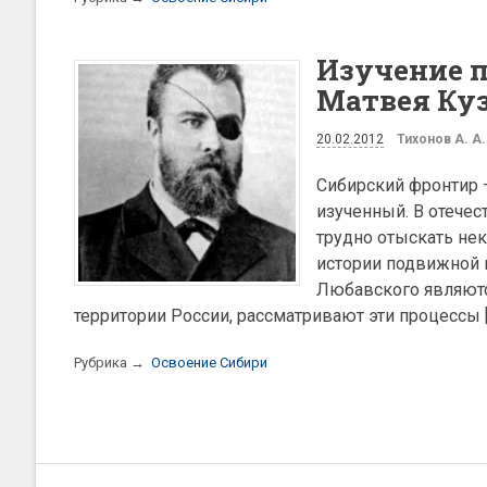
Изучение п
Матвея Ку
20.02.2012
Тихонов А. А.
Сибирский фронтир 
изученный. В отече
трудно отыскать не
истории подвижной 
Любавского являютс
территории России, рассматривают эти процессы [
Рубрика →
Освоение Сибири