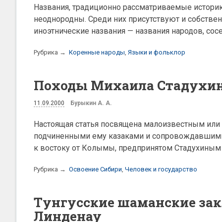
Названия, традиционно рассматриваемые историк
неоднородны. Среди них присутствуют и собствен
иноэтнические названия — названия народов, со
Рубрика →
Коренные народы
,
Языки и фольклор
Походы Михаила Стадухин
11.09.2000
Бурыкин А. А.
Настоящая статья посвящена малоизвестным или
подчиненными ему казаками и сопровождавшими
к востоку от Колымы, предпринятом Стадухиным 
Рубрика →
Освоение Сибири
,
Человек и государство
Тунгусские шаманские закл
Линденау