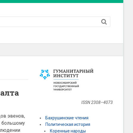
валта
ISSN 2308–4073
дов эвенов,
Бахрушинские чтения
 К большому
Политическая история
блюдении
Коренные народы