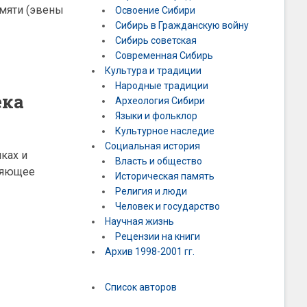
амяти (эвены
Освоение Сибири
Сибирь в Гражданскую войну
Сибирь советская
Современная Сибирь
Культура и традиции
Народные традиции
ека
Археология Сибири
Языки и фольклор
Культурное наследие
Социальная история
ках и
Власть и общество
вляющее
Историческая память
Религия и люди
Человек и государство
Научная жизнь
Рецензии на книги
Архив 1998-2001 гг.
Список авторов