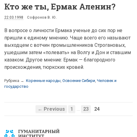
Кто же ты, Ермак Аленин?
22.03.1998
Софронов В. Ю.
В вопросе о личности Ермака ученые до сих пор не
пришли к единому мнению. Чаще всего его называют
выходцем с вотчин промышленников Строгановых,
ушедшим затем «полевать» на Волгу и Дон и ставшим
казаком. Другое мнение: Ермак — благородного
происхождения, тюркских кровей.
Рубрика →
Коренные народы
,
Освоение Сибири
,
Человек и
государство
…
← Previous
1
23
24