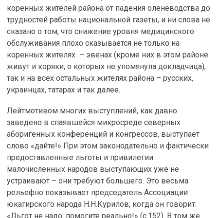
коренных жителей района от падения оленеводства до
трудностей работы национальной газеты, и ни слова не
сказано о том, что снижение уровня медицинского
обслуживания плохо сказывается не только на
коренных жителях – эвенах (кроме них в этом районе
живут и коряки, о которых не упомянула докладчица),
так и на всех остальных жителях района – русских,
украинцах, татарах и так далее.
Лейтмотивом многих выступлений, как давно
заведено в спаявшейся микросреде северных
аборигенных конференций и конгрессов, выступает
слово «дайте!» При этом законодательно и фактически
предоставленные льготы и привилегии
малочисленных народов выступающих уже не
устраивают – они требуют большего. Это весьма
рельефно показывает председатель Ассоциации
юкагирского народа Н.Н.Курилов, когда он говорит:
«Льгот не надо, помогите реально!» (с.152). В том же