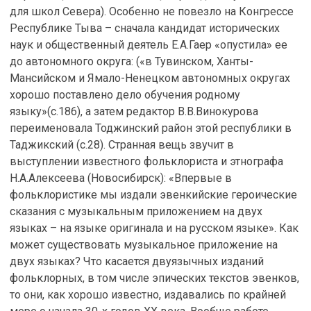
для школ Севера). Особенно не повезло на Конгрессе
Республике Тыва – сначала кандидат исторических
наук и общественный деятель Е.А.Гаер «опустила» ее
до автономного округа: («в Тувинском, Ханты-
Мансийском и Ямало-Ненецком автономных округах
хорошо поставлено дело обучения родному
языку»(с.186), а затем редактор В.В.Винокурова
переименовала Тоджинский район этой республики в
Таджикский (с.28). Странная вещь звучит в
выступлении известного фольклориста и этнографа
Н.А.Алексеева (Новосибирск): «Впервые в
фольклористике мы издали эвенкийские героические
сказания с музыкальным приложением на двух
языках – на языке оригинала и на русском языке». Как
может существовать музыкальное приложение на
двух языках? Что касается двуязычных изданий
фольклорных, в том числе эпических текстов эвенков,
то они, как хорошо известно, издавались по крайней