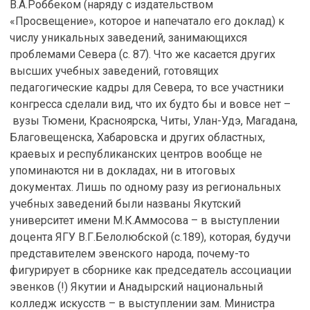
В.А.Роббеком (наряду с издательством
«Просвещение», которое и напечатало его доклад) к
числу уникальных заведений, занимающихся
проблемами Севера (с. 87). Что же касается других
высших учебных заведений, готовящих
педагогические кадры для Севера, то все участники
конгресса сделали вид, что их будто бы и вовсе нет –
вузы Тюмени, Красноярска, Читы, Улан-Удэ, Магадана,
Благовещенска, Хабаровска и других областных,
краевых и республиканских центров вообще не
упоминаются ни в докладах, ни в итоговых
документах. Лишь по одному разу из региональных
учебных заведений были названы Якутский
университет имени М.К.Аммосова – в выступлении
доцента ЯГУ В.Г.Белолюбской (с.189), которая, будучи
представителем эвенского народа, почему-то
фигурирует в сборнике как председатель ассоциации
эвенков (!) Якутии и Анадырский национальный
колледж искусств – в выступлении зам. Министра