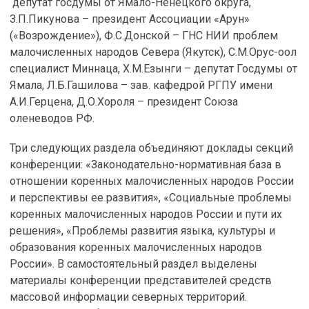
депутат госдумы от Ямало-Ненецкого округа,
З.П.Пикунова – президент Ассоциации «Арун»
(«Возрождение»), Ф.С.Донской – ГНС НИИ проблем
малочисленных народов Севера (Якутск), С.М.Орус-оол
специалист Миннаца, Х.М.Езынги – депутат Госдумы от
Ямала, Л.Б.Гашилова – зав. кафедрой РГПУ имени
А.И.Герцена, Д.О.Хороля – президент Союза
оленеводов РФ.
Три следующих раздела объединяют доклады секций
конференции: «Законодательно-нормативная база в
отношении коренных малочисленных народов России
и перспективы ее развития», «Социальные проблемы
коренных малочисленных народов России и пути их
решения», «Проблемы развития языка, культуры и
образования коренных малочисленных народов
России». В самостоятельный раздел выделены
материалы конференции представителей средств
массовой информации северных территорий.