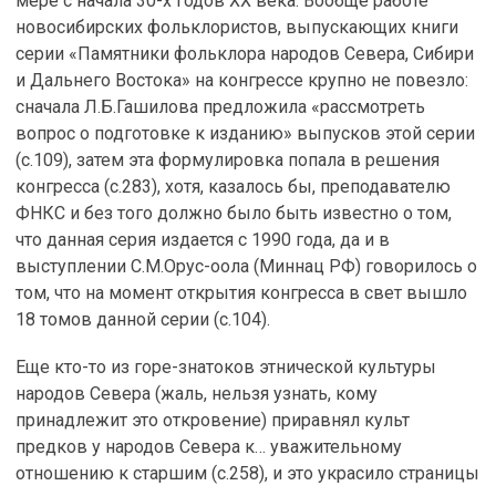
мере с начала 30-х годов XX века. Вообще работе
новосибирских фольклористов, выпускающих книги
серии «Памятники фольклора народов Севера, Сибири
и Дальнего Востока» на конгрессе крупно не повезло:
сначала Л.Б.Гашилова предложила «рассмотреть
вопрос о подготовке к изданию» выпусков этой серии
(с.109), затем эта формулировка попала в решения
конгресса (с.283), хотя, казалось бы, преподавателю
ФНКС и без того должно было быть известно о том,
что данная серия издается с 1990 года, да и в
выступлении С.М.Орус-оола (Миннац РФ) говорилось о
том, что на момент открытия конгресса в свет вышло
18 томов данной серии (с.104).
Еще кто-то из горе-знатоков этнической культуры
народов Севера (жаль, нельзя узнать, кому
принадлежит это откровение) приравнял культ
предков у народов Севера к… уважительному
отношению к старшим (с.258), и это украсило страницы