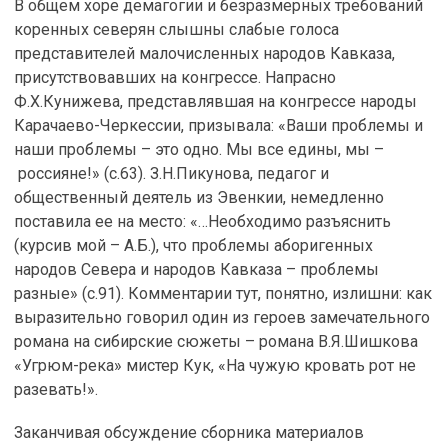
В общем хоре демагогии и безразмерных требований
коренных северян слышны слабые голоса
представителей малочисленных народов Кавказа,
присутствовавших на конгрессе. Напрасно
Ф.Х.Кунижева, представлявшая на конгрессе народы
Карачаево-Черкессии, призывала: «Ваши проблемы и
наши проблемы – это одно. Мы все едины, мы –
россияне!» (с.63). З.Н.Пикунова, педагог и
общественный деятель из Эвенкии, немедленно
поставила ее на место: «…Необходимо разъяснить
(курсив мой – А.Б.), что проблемы аборигенных
народов Севера и народов Кавказа – проблемы
разные» (с.91). Комментарии тут, понятно, излишни: как
выразительно говорил один из героев замечательного
романа на сибирские сюжеты – романа В.Я.Шишкова
«Угрюм-река» мистер Кук, «На чужую кровать рот не
разевать!».
Заканчивая обсуждение сборника материалов