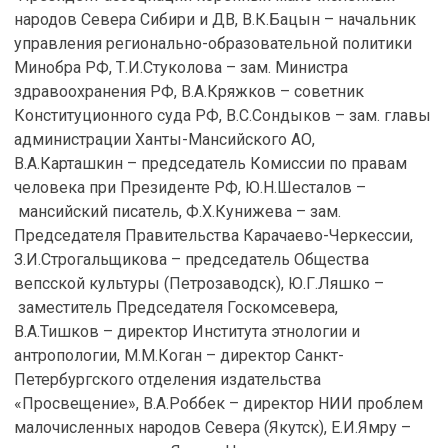
народов Севера Сибири и ДВ, В.К.Бацын – начальник
управления регионально-образовательной политики
Минобра РФ, Т.И.Стуколова – зам. Министра
здравоохранения РФ, В.А.Кряжков – советник
Конституционного суда РФ, В.С.Сондыков – зам. главы
администрации Ханты-Мансийского АО,
В.А.Карташкин – председатель Комиссии по правам
человека при Президенте РФ, Ю.Н.Шесталов –
мансийский писатель, Ф.Х.Кунижева – зам.
Председателя Правительства Карачаево-Черкессии,
З.И.Строгальщикова – председатель Общества
вепсской культуры (Петрозаводск), Ю.Г.Ляшко –
заместитель Председателя Госкомсевера,
В.А.Тишков – директор Института этнологии и
антропологии, М.М.Коган – директор Санкт-
Петербургского отделения издательства
«Просвещение», В.А.Роббек – директор НИИ проблем
малочисленных народов Севера (Якутск), Е.И.Ямру –