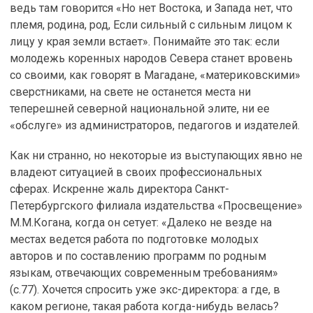
ведь там говорится «Но нет Востока, и Запада нет, что
племя, родина, род, Если сильный с сильным лицом к
лицу у края земли встает». Понимайте это так: если
молодежь коренных народов Севера станет вровень
со своими, как говорят в Магадане, «материковскими»
сверстниками, на свете не останется места ни
теперешней северной национальной элите, ни ее
«обслуге» из администраторов, педагогов и издателей.
Как ни странно, но некоторые из выступающих явно не
владеют ситуацией в своих профессиональных
сферах. Искренне жаль директора Санкт-
Петербургского филиала издательства «Просвещение»
М.М.Когана, когда он сетует: «Далеко не везде на
местах ведется работа по подготовке молодых
авторов и по составлению программ по родным
языкам, отвечающих современным требованиям»
(с.77). Хочется спросить уже экс-директора: а где, в
каком регионе, такая работа когда-нибудь велась?