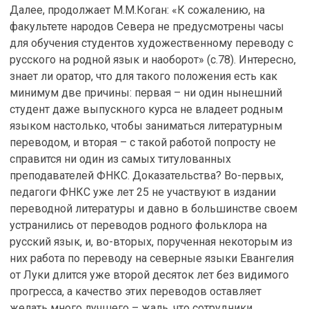
Далее, продолжает М.М.Коган: «К сожалению, на
факультете народов Севера не предусмотрены часы
для обучения студентов художественному переводу с
русского на родной язык и наоборот» (с.78). Интересно,
знает ли оратор, что для такого положения есть как
минимум две причины: первая – ни один нынешний
студент даже выпускного курса не владеет родным
языком настолько, чтобы заниматься литературным
переводом, и вторая – с такой работой попросту не
справится ни один из самых титулованных
преподавателей ФНКС. Доказательства? Во-первых,
педагоги ФНКС уже лет 25 не участвуют в издании
переводной литературы и давно в большинстве своем
устранились от переводов родного фольклора на
русский язык, и, во-вторых, порученная некоторым из
них работа по переводу на северные языки Евангелия
от Луки длится уже второй десяток лет без видимого
прогресса, а качество этих переводов оставляет
желать много лучшего – жаль, что сотрудники