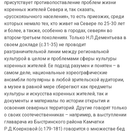
присутствует противопоставление проблем жизни
коренных жителей Севера и, так сказать,
«русскоязычного населения», то есть приезжих, среди
которых немало тех, кто живет на Севере по 25-30 лет
и более, а также, особенно в городах, северян во
втором-третьем поколениях. Только Н.Л.Дементьева в
своем докладе (с.31-35) не проводит
разграничительной линии между региональной
культурой в целом и проблемами сферы культуры
коренных жителей. Ее подход разумен и понятен – в
самом деле, национальные хореографические
ансамбли популярны в любой зрительской аудитории,
а музеи в равной мере сберегают как предметы
культуры и искусства коренных жителей, так и
документы и материалы по истории открытия и
освоения северных территорий. Другие говорят только
о своих соотечественниках – например, в выступлении
главврача из Быстринского района Камчатки
Р.Д.Коерковой (с.179-181) говорится о множестве бед