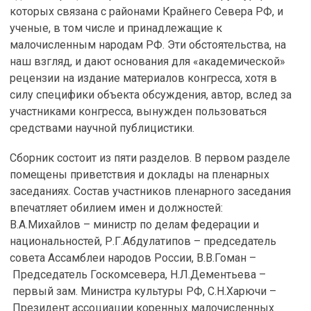
которых связана с районами Крайнего Севера РФ, и
ученые, в том числе и принадлежащие к
малочисленным народам РФ. Эти обстоятельства, на
наш взгляд, и дают основания для «академической»
рецензии на издание материалов конгресса, хотя в
силу специфики объекта обсуждения, автор, вслед за
участниками конгресса, вынужден пользоваться
средствами научной публицистики.
Сборник состоит из пяти разделов. В первом разделе
помещены приветствия и доклады на пленарных
заседаниях. Состав участников пленарного заседания
впечатляет обилием имен и должностей:
В.А.Михайлов – министр по делам федерации и
национальностей, Р.Г.Абдулатипов – председатель
совета Ассамблеи народов России, В.В.Гоман –
Председатель Госкомсевера, Н.Л.Дементьева –
первый зам. Министра культуры РФ, С.Н.Харючи –
Президент ассоциации коренных малочисленных