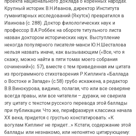
проекта национального доклада о коренных народах.
Крупный историк В.Н.Иванов, директор Института
гуманитарных исследований (Якутск) превратился в
Ивинова (с. 288). Доктор филологических наук и
профессор В.А.Роббек на обороте титульного листа
назван доктором исторических наук. Выступление
некогда популярного писателя-манси Ю.Н.Шесталова
нельзя назвать иначе, как вызывающим («Все, что я
скажу, можно найти в пяти томах моего собрания
сочинений»(с. 57), вместе с тем приведенная им цитата
из программного стихотворения Р.Киплинга «Баллада
о Востоке и Западе» (с.58) грубо искажена, а редактор
В.В.Винокурова, видимо, полагая, что или все северяне
всегда правы, или все читатели – дураки, не сверила
эту цитату с текстом русского перевода этой баллады
при публикации. Что же, перифразируя классика начала
XX века, придется с грустью констатировать: «К
вогулам Киплинг не придет…» Кстати, содержание этой
баллады или незнакомо, или непонятно цитирующему: