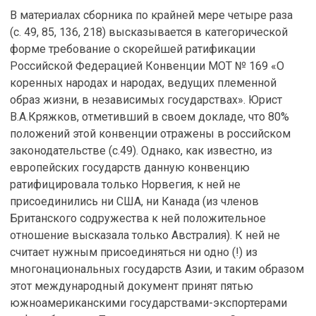
В материалах сборника по крайней мере четыре раза
(с. 49, 85, 136, 218) высказывается в категорической
форме требование о скорейшей ратификации
Российской Федерацией Конвенции МОТ № 169 «О
коренных народах и народах, ведущих племенной
образ жизни, в независимых государствах». Юрист
В.А.Кряжков, отметивший в своем докладе, что 80%
положений этой конвенции отражены в российском
законодательстве (с.49). Однако, как известно, из
европейских государств данную конвенцию
ратифицировала только Норвегия, к ней не
присоединились ни США, ни Канада (из членов
Британского содружества к ней положительное
отношение высказала только Австралия). К ней не
считает нужным присоединяться ни одно (!) из
многонациональных государств Азии, и таким образом
этот международный документ принят пятью
южноамериканскими государствами-экспортерами