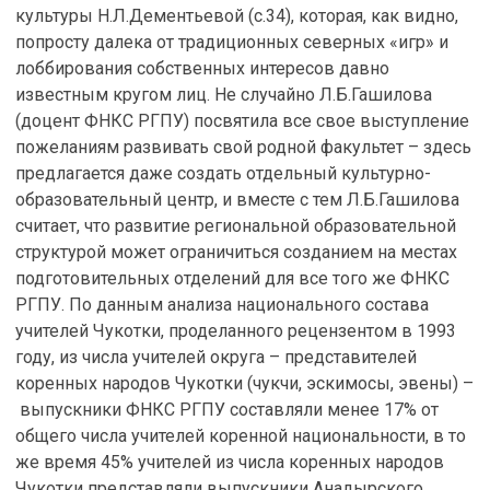
культуры Н.Л.Дементьевой (с.34), которая, как видно,
попросту далека от традиционных северных «игр» и
лоббирования собственных интересов давно
известным кругом лиц. Не случайно Л.Б.Гашилова
(доцент ФНКС РГПУ) посвятила все свое выступление
пожеланиям развивать свой родной факультет – здесь
предлагается даже создать отдельный культурно-
образовательный центр, и вместе с тем Л.Б.Гашилова
считает, что развитие региональной образовательной
структурой может ограничиться созданием на местах
подготовительных отделений для все того же ФНКС
РГПУ. По данным анализа национального состава
учителей Чукотки, проделанного рецензентом в 1993
году, из числа учителей округа – представителей
коренных народов Чукотки (чукчи, эскимосы, эвены) –
выпускники ФНКС РГПУ составляли менее 17% от
общего числа учителей коренной национальности, в то
же время 45% учителей из числа коренных народов
Чукотки представляли выпускники Анадырского