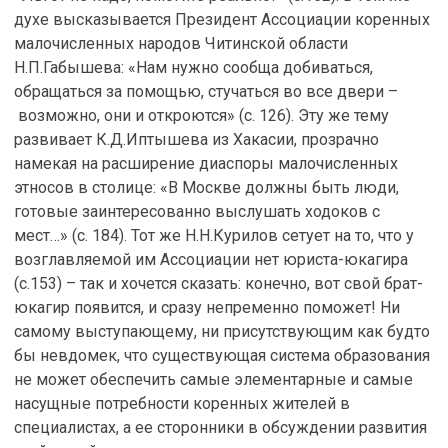
духе высказывается Президент Ассоциации коренных
малочисленных народов Читинской области
Н.П.Габышева: «Нам нужно сообща добиваться,
обращаться за помощью, стучаться во все двери –
возможно, они и откроются» (с. 126). Эту же тему
развивает К.Д.Иптышева из Хакасии, прозрачно
намекая на расширение диаспоры малочисленных
этносов в столице: «В Москве должны быть люди,
готовые заинтересованно выслушать ходоков с
мест…» (с. 184). Тот же Н.Н.Курилов сетует на то, что у
возглавляемой им Ассоциации нет юриста-юкагира
(с.153) – так и хочется сказать: конечно, вот свой брат-
юкагир появится, и сразу непременно поможет! Ни
самому выступающему, ни присутствующим как будто
бы невдомек, что существующая система образования
не может обеспечить самые элементарные и самые
насущные потребности коренных жителей в
специалистах, а ее сторонники в обсуждении развития