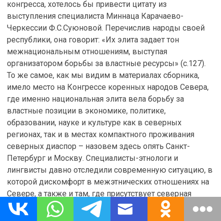
конгресса, хотелось бы привести цитату из
выступления специалиста Миннаца Карачаево-
Черкессии Ф.С.Суюновой. Перечислив народы своей
республики, она говорит: «Их элита задает тон
межнациональным отношениям, выступая
организатором борьбы за властные ресурсы» (с.127).
То же самое, как мы видим в материалах сборника,
имело место на Конгрессе коренных народов Севера,
где именно национальная элита вела борьбу за
властные позиции в экономике, политике,
образовании, науке и культуре как в северных
регионах, так и в местах компактного проживания
северных диаспор – назовем здесь опять Санкт-
Петербург и Москву. Специалисты-этнологи и
лингвисты давно отследили современную ситуацию, в
которой дискомфорт в межэтнических отношениях на
Севере, а также и там, где присутствует северная
диаспора, исходит именно из среды национальных
элит. На конгрессе, как явствует из списка участников