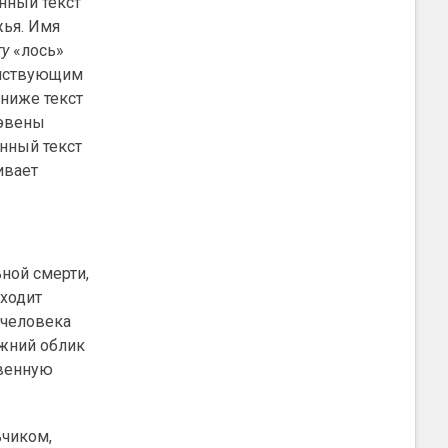
анный текст
жья. Имя
ту
«лось»
действующим
 ниже текст
(эвены
анный текст
ивает
ьной смерти,
уходит
 человека
ежний облик
твенную
ьчиком,