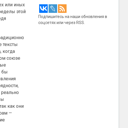
ех или иных
ределы этой
Подпишитесь на наши обновления в
едя
соцсетях или через RSS.
традиционно
е тексты
, когда
ном союзе
ные
е бы
явления
ядности,
ы реально
зы
так как они
рам —
ние