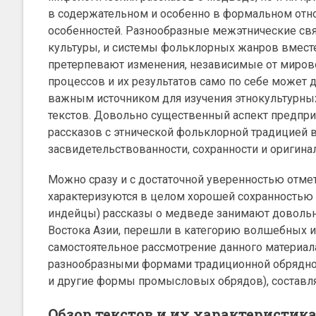
в содержательном и особенно в формальном отн
особенностей. Разнообразные межэтнические св
культуры, и системы фольклорных жанров вмест
претерпевают изменения, независимые от мирово
процессов и их результатов само по себе может
важным источником для изучения этнокультурных
текстов. Довольно существенный аспект предпр
рассказов с этнической фольклорной традицией в
засвидетельствованности, сохранности и оригина
Можно сразу и с достаточной уверенностью отмет
характеризуются в целом хорошей сохранностью 
индейцы) рассказы о медведе занимают довольно
Востока Азии, перешли в категорию волшебных и
самостоятельное рассмотрение данного материал
разнообразными формами традиционной обряднос
и другие формы промысловых обрядов), составл
Обзор текстов и их характеристик