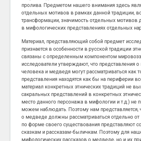
пролива. Предметом нашего внимания здесь явл
отдельных мотивов в рамках данной традиции, в
трансформации, значимость отдельных мотивов дл
в мифологических представлениях отдельных на
Материал, представляющий собой предмет исслед
признается в особенности в русской традиции эт
связаны с определенным компонентом мировоззре
исследователи утверждают, что представления о 
человека и медведя могут рассматриваться как т
представления находятся как бы на периферии в
материал конкретных этнических традиций не в
сакральных представлений в конкретных этническ
место данного персонажа в мифологии и т.д.) не
можем наблюдать. Поэтому нам представляется, 
о медведе должны рассматриваться отдельно от 
по форме своего существования представляют с
сказкам и рассказам-быличкам. Поэтому для наш
мифологических рассказов о медведе, но и их при