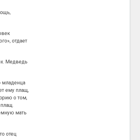
мощь,
овек
ого», отдает
сох. Медведь
о младенца
ет ему плащ,
орию о том,
 плащ.
иемную мать
то отец