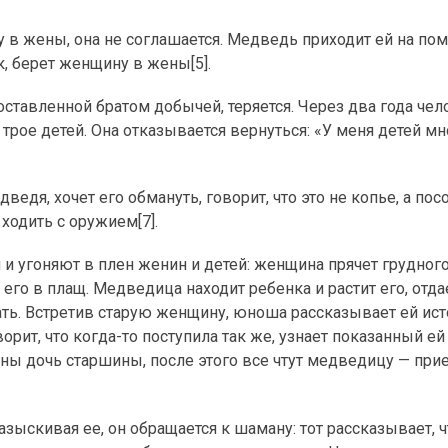
у в жены, она не соглашается. Медведь приходит ей на по
, берет женщину в жены[5].
оставленной братом добычей, теряется. Через два года чел
трое детей. Она отказывается вернуться: «У меня детей мн
дведя, хочет его обмануть, говорит, что это не копье, а по
ходить с оружием[7].
н и угоняют в плен женин и детей: женщина прячет грудног
 его в плащ. Медведица находит ребенка и растит его, отда
ть. Встретив старую женщину, юноша рассказывает ей ист
орит, что когда-то поступила так же, узнает показанный ей
ены дочь старшины, после этого все чтут медведицу — пр
азыскивая ее, он обращается к шаману: тот рассказывает, ч