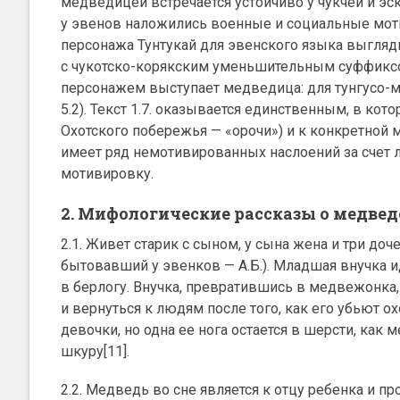
медведицей встречается устойчиво у чукчей и эским
у эвенов наложились военные и социальные мот
персонажа Тунтукай для эвенского языка выгляд
с чукотско-корякским уменьшительным суффик
персонажем выступает медведица: для тунгусо-м
5.2). Текст 1.7. оказывается единственным, в ко
Охотского побережья — «орочи») и к конкретной 
имеет ряд немотивированных наслоений за счет 
мотивировку.
2. Мифологические рассказы о медведе
2.1. Живет старик с сыном, у сына жена и три до
бытовавший у эвенков — А.Б.). Младшая внучка ид
в берлогу. Внучка, превратившись в медвежонка, 
и вернуться к людям после того, как его убьют 
девочки, но одна ее нога остается в шерсти, как
шкуру[11].
2.2. Медведь во сне является к отцу ребенка и пр