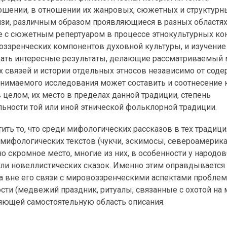
ошении, в отношении их жанровых, сюжетных и структурн
язи, различным образом проявляющиеся в разных областя
е с сюжетным репертуаром в процессе этнокультурных ко
ззренческих компонентов духовной культуры, и изучение
 дать интересные результаты, делающие рассматриваемый 
 связей и истории отдельных этносов независимо от сод
инимаемого исследования может составить и соотнесение
 целом, их место в пределах данной традиции, степень
льности той или иной этнической фольклорной традиции.
ить то, что среди мифологических рассказов в тех традици
мифологических текстов (чукчи, эскимосы, североамерик
 скромное место, многие из них, в особенности у народо
ли новеллистических сказок. Именно этим оправдывается
а вне его связи с мировоззренческими аспектами проблем
ти (медвежий праздник, ритуалы, связанные с охотой на
яющей самостоятельную область описания.
а