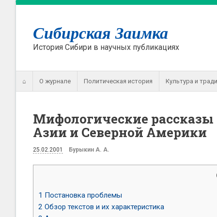
Сибирская Заимка
История Сибири в научных публикациях
⌂
О журнале
Политическая история
Культура и трад
Мифологические рассказы о
Азии и Северной Америки
25.02.2001
Бурыкин А. А.
1
Постановка проблемы
2
Обзор текстов и их характеристика