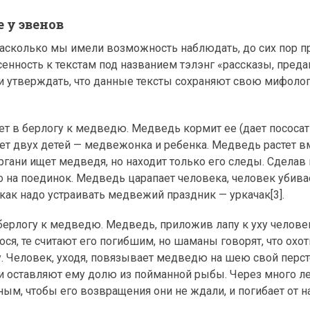
 у эвенов
насколько мы имели возможность наблюдать, до сих пор 
енность к текстам под названием тэлэнг «рассказы, преда
и утверждать, что данные тексты сохраняют свою мифоло
ет в берлогу к медведю. Медведь кормит ее (дает пососать
ет двух детей — медвежонка и ребенка. Медведь растет в
органи ищет медведя, но находит только его следы. Сделав
 на поединок. Медведь царапает человека, человек убив
как надо устраивать медвежий праздник — уркачак[3].
 берлогу к медведю. Медведь, приложив лапу к уху человек
ся, те считают его погибшим, но шаманы говорят, что охот
. Человек, уходя, повязывает медведю на шею свой перст
и оставляют ему долю из пойманной рыбы. Через много ле
ным, чтобы его возвращения они не ждали, и погибает от 