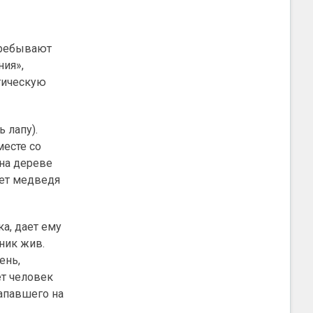
пребывают
ния»,
гическую
 лапу).
месте со
 на дереве
ает медведя
а, дает ему
ник жив.
ень,
т человек
напавшего на