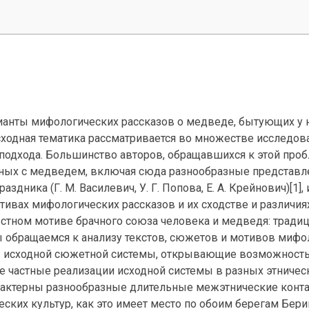
ианты мифологических рассказов о медведе, бытующих у 
сходная тематика рассматривается во множестве исследов
подхода. Большинство авторов, обращавшихся к этой проб
нных с медведем, включая сюда разнообразные представл
дника (Г. М. Василевич, У. Г. Попова, Е. А. Крейнович)[1],
ивах мифологических рассказов и их сходстве и различия
стном мотиве брачного союза человека и медведя: традиц
 Мы обращаемся к анализу текстов, сюжетов и мотивов миф
ы исходной сюжетной системы, открывающие возможность
е частные реализации исходной системы в разных этничес
арактерны разнообразные длительные межэтнические конта
еских культур, как это имеет место по обоим берегам Бер