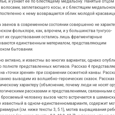
илье, и узнает ее по блестящему медальону. Нанятые отцо
 волосами, заплетающего косы, и с блестящим медальоном
остепенно к нему возвращается облик молодой красавицы
а эвенов в современном состоянии совершенно не характер
ском фольклоре, как, впрочем, и у большинства тунгусо-
, от их существования остались лишь фрагментарные
казываются единственным материалом, представляющим
роком бытовании.
чно активно, и известны во многих вариантах, однако опуб
о полноте представленных мотивов. Рассказ 4 представля
мена «точки зрения» при сохранении сюжетной канвы. Расска
ржанию выводим из волшебно-героических сказок. Рассказ 
гическому характеру (объяснение, почему люди не носят о
логическими рассказами и представлениями, связанными 
 бросаемый человеку вызов часто встречается в шаманск
акже известный в одном-единственномварианте, содержит мо
риамурья (см. ниже тексты 3, 5.1), мотив выращивания реб