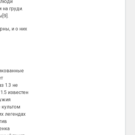
м люди
 на груди.
[9].
ны, и о них
ликованные
ет
з 1.3 не
1.5 известен
ружия
с культом
их легендах
тив
енка