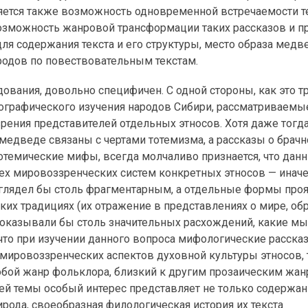
яется также возможность одновременной встречаемости т
озможность жанровой трансформации таких рассказов и п
я содержания текста и его структуры, место образа медв
родов по повествовательным текстам.
ования, довольно специфичен. С одной стороны, как это 
нографического изучения народов Сибири, рассматриваемы
ния представителей отдельных этносов. Хотя даже тогда
медведе связаны с чертами тотемизма, а рассказы о брач
отемические мифы, всегда молчаливо признается, что дан
сех мировоззренческих систем конкретных этносов — инач
ыглядел бы столь фрагментарным, а отдельные формы про
их традициях (их отражение в представлениях о мире, обр
 показывали бы столь значительных расхождений, какие м
что при изучении данного вопроса мифологические расска
мировоззренческих аспектов духовной культуры этносов, 
обой жанр фольклора, близкий к другим прозаическим жан
ей темы особый интерес представляет не только содержа
рода, своеобразная филологическая история их текста