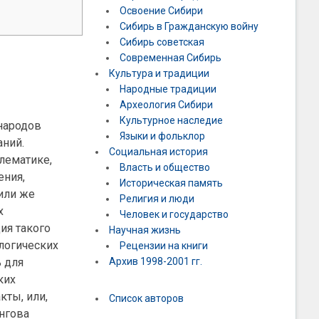
Освоение Сибири
Сибирь в Гражданскую войну
Сибирь советская
Современная Сибирь
Культура и традиции
Народные традиции
Археология Сибири
Культурное наследие
народов
Языки и фольклор
аний.
Социальная история
лематике,
Власть и общество
ения,
Историческая память
 или же
Религия и люди
х
Человек и государство
ия такого
Научная жизнь
ологических
Рецензии на книги
 для
Архив 1998-2001 гг.
ких
кты, или,
Список авторов
ингова