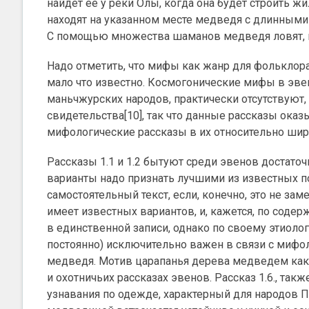
найдет ее у реки Олы, когда она будет строить ж
находят на указанном месте медведя с длинными
С помощью множества шаманов медведя ловят, п
Надо отметить, что мифы как жанр для фольклор
мало что известно. Космогонические мифы в эвен
маньчжурских народов, практически отсутствуют
свидетельства[10], так что данные рассказы о
мифологические рассказы в их относительно ши
Рассказы 1.1 и 1.2 бытуют среди эвенов достато
варианты надо признать лучшими из известных п
самостоятельный текст, если, конечно, это не за
имеет известных вариантов, и, кажется, по соде
в единственной записи, однако по своему этиоло
постоянно) исключительно важен в связи с мифо
медведя. Мотив царапанья дерева медведем как
и охотничьих рассказах эвенов. Рассказ 1.6., т
узнавания по одежде, характерный для народов П