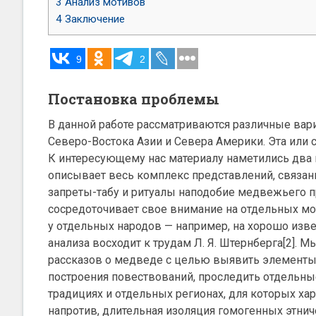
3
Анализ мотивов
4
Заключение
9
2
Постановка проблемы
В данной работе рассматриваются различные вар
Северо-Востока Азии и Севера Америки. Эта или 
К интересующему нас материалу наметились два 
описывает весь комплекс представлений, связа
запреты-табу и ритуалы наподобие медвежьего праз
сосредоточивает свое внимание на отдельных мот
у отдельных народов — например, на хорошо изве
анализа восходит к трудам Л. Я. Штернберга[2].
рассказов о медведе с целью выявить элемент
построения повествований, проследить отдельны
традициях и отдельных регионах, для которых х
напротив, длительная изоляция гомогенных этнич