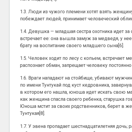
1.3. Люди из чужого племени хотят взять женщин
побеждает людей, принимает человеческий облик
1.4. Девушка — младшая сестра охотника идет за 
встречает ее: она вышла замуж за медведя, у нее 
брату на воспитание своего младшего сына[6].
1.5. Человек ходит по лесу с копьем, встречает ме
распознает обман, запрещает человеку постоянно 
1.6. Враги нападают на стойбище, убивают мужчи
по имени Тунтукай под куст кедровника, завернув
в котором его нашла, юноша идет искать свою ма
как женщина спасла своего ребенка, старушка гов
Юноша мстит за своих родственников, берет в ж
Тунтукая[8].
1.7. У эвена пропадает шестнадцатилетняя дочь; р