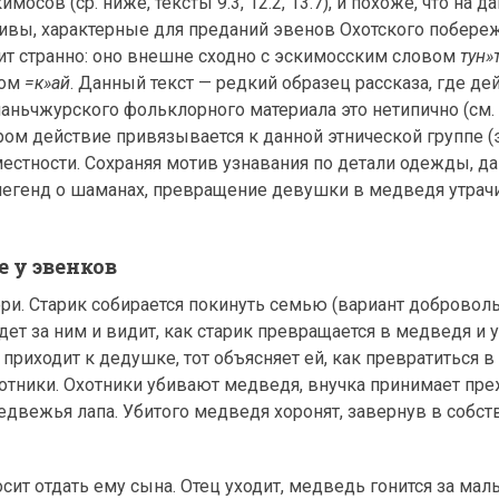
осов (ср. ниже, тексты 9.3, 12.2, 13.7), и похоже, что на д
ивы, характерные для преданий эвенов Охотского побере
ит странно: оно внешне сходно с эскимосским словом
тун»
сом
=к»ай
. Данный текст — редкий образец рассказа, где 
аньчжурского фольклорного материала это нетипично (см.
тором действие привязывается к данной этнической группе 
местности. Сохраняя мотив узнавания по детали одежды, д
легенд о шаманах, превращение девушки в медведя утрач
 у эвенков
чери. Старик собирается покинуть семью (вариант добровол
ет за ним и видит, как старик превращается в медведя и 
приходит к дедушке, тот объясняет ей, как превратиться в
охотники. Охотники убивают медведя, внучка принимает пр
 медвежья лапа. Убитого медведя хоронят, завернув в собс
осит отдать ему сына. Отец уходит, медведь гонится за мал