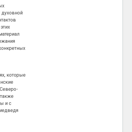
ых
х духовной
нтактов
 этих
материал
ержания
 конкретных
ях, которые
анские
вСеверо-
 также
ы и с
 медведя