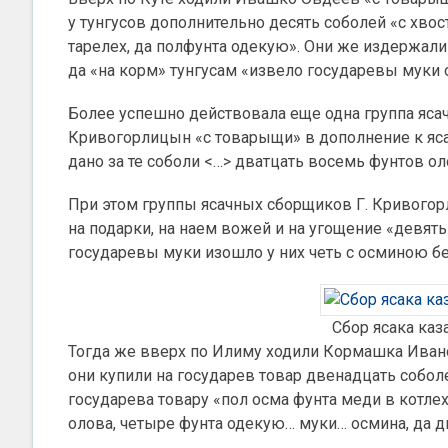
у тунгусов дополнительно десять соболей «с хвос
тарелех, да полфунта одекую». Они же издержали 
да «на корм» тунгусам «извело государевы муки о
Более успешно действовала еще одна группа яса
Кривогорлицын «с товарыщи» в дополнение к ясак
дано за те соболи <…> дватцать восемь фунтов оло
При этом группы ясачных сборщиков Г. Кривого
на подарки, на наем вожей и на угощение «девять
государевы муки изошло у них четь с осминою бе
Сбор ясака каз
Тогда же вверх по Илиму ходили Кормашка Ивано
они купили на государев товар двенадцать соболе
государева товару «пол осма фунта меди в котлех
олова, четыре фунта одекую… муки… осмина, да д