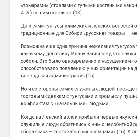
«томарами» (стрелами с тупыми костяными након
А. Б
.) по ним стреляют (13).
Да и сами тунгусы илимских и ленских волостей 
традиционные для Сибири «русские» товары — медь
Возможна еще одна причина нежелания тунгусов т
казачьему десятнику Ивану Завьялову, что служи
соболи. Это было одновременно и нарушением го
способствовало появлению у них ориентации на д
воеводская администрация (15).
Но и со стороны самих служилых людей, прежде 
торговым сделкам с тунгусами и промыслу пушн
конфликтам с «начальными» людьми.
Когда на Ленский волок прибыли первые якутски
служилые люди обратились к ним с челобитной р
сбора ясака — торговать с «иноземцами» (16). К 