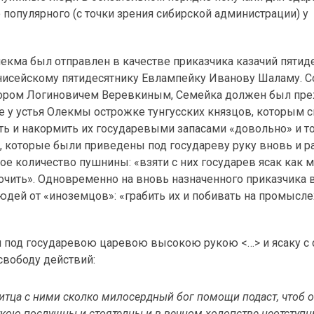
популярного (с точки зрения сибирской администрации) у
 Олекма был отправлен в качестве приказчика казачий пятид
нисейскому пятидесятнику Евлампейку Иванову Шаламу. С
фором Логиновичем Веревкиным, Семейка должен был пре
 у устья Олекмы острожке тунгусских князцов, которым с
ть и накормить их государевыми запасами «довольно» и т
сов, которые были приведены под государеву руку вновь и р
е количество пушнины: «взяти с них государев ясак как м
сточить». Одновременно на вновь назначенного приказчика 
дей от «иноземцов»: «грабить их и побивать на промысле
 под государевою царевою высокою рукою <…> и ясаку с с
свободу действий:
итца с ними сколко милосердный бог помощи подаст, чтоб 
ою послушны и стоятелны и в вечном холопстве неотступны