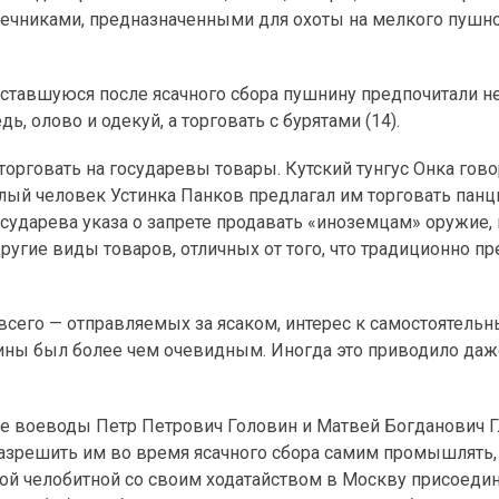
ечниками, предназначенными для охоты на мелкого пушно
оставшуюся после ясачного сбора пушнину предпочитали н
, олово и одекуй, а торговать с бурятами (14).
орговать на государевы товары. Кутский тунгус Онка гов
лый человек Устинка Панков предлагал им торговать панц
сударева указа о запрете продавать «иноземцам» оружие, 
ругие виды товаров, отличных от того, что традиционно пр
всего — отправляемых за ясаком, интерес к самостоятель
ины был более чем очевидным. Иногда это приводило даже
е воеводы Петр Петрович Головин и Матвей Богданович Г
азрешить им во время ясачного сбора самим промышлять, 
этой челобитной со своим ходатайством в Москву присоеди