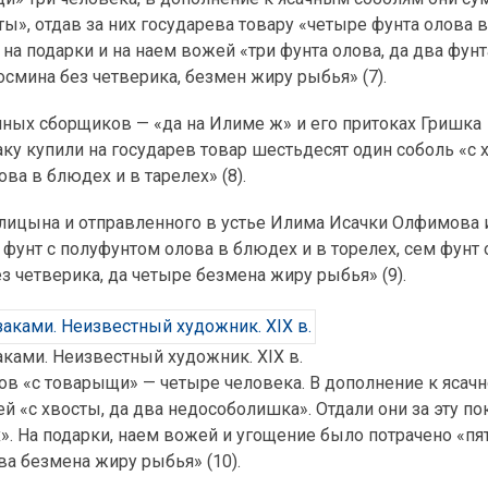
ты», отдав за них государева товару «четыре фунта олова 
на подарки и на наем вожей «три фунта олова, да два фунт
смина без четверика, безмен жиру рыбья» (7).
чных сборщиков — «да на Илиме ж» и его притоках Гришка
у купили на государев товар шестьдесят один соболь «с х
ва в блюдех и в тарелех» (8).
рлицына и отправленного в устье Илима Исачки Олфимова
 фунт с полуфунтом олова в блюдех и в торелех, сем фунт 
з четверика, да четыре безмена жиру рыбья» (9).
аками. Неизвестный художник. XIX в.
в «с товарыщи» — четыре человека. В дополнение к ясач
й «с хвосты, да два недособолишка». Отдали они за эту по
». На подарки, наем вожей и угощение было потрачено «пя
ва безмена жиру рыбья» (10).