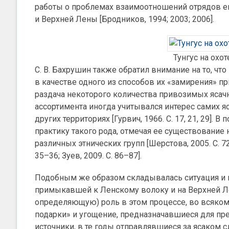
работы о проблемах взаимоотношений отрядов ен
и Верхней Лены [Бродников, 1994; 2003; 2006].
Тунгус на охот
С. В. Бахрушин также обратил внимание на то, что 
в качестве одного из способов их «замирения» 
раздача некоторого количества привозимых ясачн
ассортимента иногда учитывался интерес самих яс
других территориях [Гурвич, 1966. С. 17, 21, 29]
практику такого рода, отмечая ее существование
различных этнических групп [Шерстова, 2005. С. 72–
35–36; Зуев, 2009. С. 86–87].
Подобным же образом складывалась ситуация и п
примыкавшей к Ленскому волоку и на Верхней Лене
определяющую) роль в этом процессе, во всяком
подарки» и угощение, предназначавшиеся для пр
источники, в те годы отправлявшиеся за ясаком