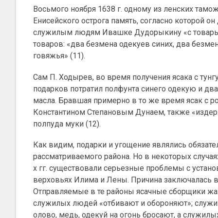
Восьмого ноября 1638 г. одному из ленских та
Енисейского острога память, согласно которой 
служилым людям Ивашке Дудорыкину «с товары
товаров: «два безмена одекуев синих, два безмен
говяжья» (11).
Сам П. Ходырев, во время получения ясака с тунгу
подарков потратил полфунта синего одекую и два
масла. Бравшая примерно в то же время ясак с р
Константином Степановым Дунаем, также «издержа
полпуда муки (12).
Как видим, подарки и угощение являлись обязат
рассматриваемого района. Но в некоторых случая
х гг. существовали серьезные проблемы с устан
верховьях Илима и Лены. Причина заключалась в 
Отправляемые в те районы ясачные сборщики жал
служилых людей «отбивают и обороняют»; служи
олово, медь, одекуй на огонь бросают, а служилы