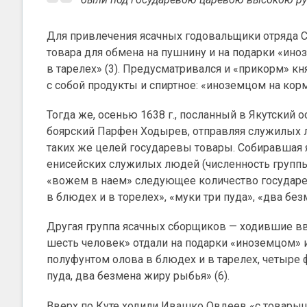
Для привлечения ясачных годовальщики отряда С
товара для обмена на пушнину и на подарки «иноз
в тарелех» (3). Предусматривался и «прикорм» к
с собой продукты и спиртное: «иноземцом на корм
Тогда же, осенью 1638 г., посланный в Якутский
боярский Парфен Ходырев, отправляя служилых л
таких же целей государевы товары. Собиравшая я
енисейских служилых людей (численность группы
«вожем в наем» следующее количество государев
в блюдех и в торелех», «муки три пуда», «два без
Другая группа ясачных сборщиков — ходившие в
шесть человек» отдали на подарки «иноземцом» и
полуфунтом олова в блюдех и в тарелех, четыре
пуда, два безмена жиру рыбья» (6).
Вверх по Куте ходили Ивашко Овдеев «с товарыщ