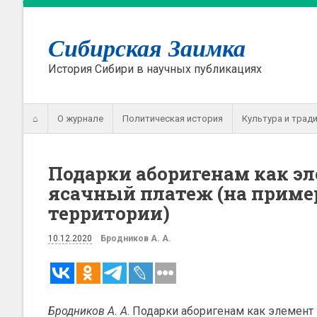
Сибирская Заимка
История Сибири в научных публикациях
⌂
О журнале
Политическая история
Культура и трад
Подарки аборигенам как э
ясачный платеж (на приме
территории)
10.12.2020
Бродников А. А.
Бродников А. А
. Подарки аборигенам как элемент