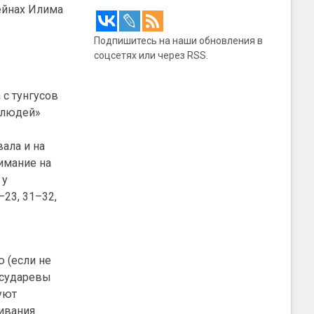
ейнах Илима
Подпишитесь на наши обновления в
соцсетях или через RSS.
 с тунгусов
х людей»
ала и на
нимание на
 у
–23, 31–32,
ю (если не
осударевы
уют
ривания