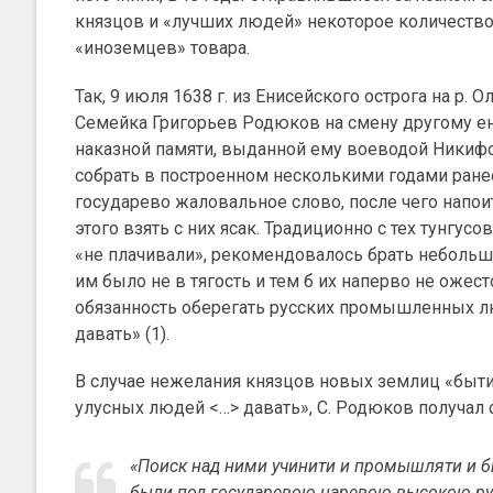
князцов и «лучших людей» некоторое количество 
«иноземцев» товара.
Так, 9 июля 1638 г. из Енисейского острога на р.
Семейка Григорьев Родюков на смену другому е
наказной памяти, выданной ему воеводой Ники
собрать в построенном несколькими годами ранее
государево жаловальное слово, после чего напои
этого взять с них ясак. Традиционно с тех тунгу
«не плачивали», рекомендовалось брать небольшо
им было не в тягость и тем б их наперво не оже
обязанность оберегать русских промышленных лю
давать» (1).
В случае нежелания князцов новых землиц «быти
улусных людей <…> давать», С. Родюков получал 
«Поиск над ними учинити и промышляти и б
были под государевою царевою высокою рук