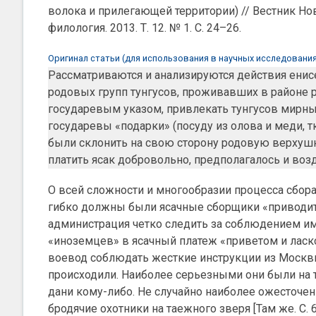
волока и прилегающей территории) // Вестник Но
филология. 2013. Т. 12. № 1. С. 24–26.
Оригинал статьи (для использования в научных исследования
Рассматриваются и анализируются действия ени
родовых групп тунгусов, проживавших в районе р.
государевым указом, привлекать тунгусов мирны
государевы «подарки» (посуду из олова и меди, т
были склонить на свою сторону родовую верхушк
платить ясак добровольно, предполагалось и во
О всей сложности и многообразии процесса сбора я
гибко должны были ясачные сборщики «приводить
администрация четко следить за соблюдением и
«иноземцев» в ясачный платеж «приветом и ласкою
воевод соблюдать жесткие инструкции из Москв
происходили. Наиболее серьезными они были на т
дани кому-либо. Не случайно наиболее ожесточе
бродячие охотники на таежного зверя [Там же. С. 