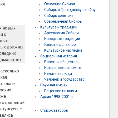
ия,
Освоение Сибири
Сибирь в Гражданскую войну
Сибирь советская
Современная Сибирь
Культура и традиции
ж новых
Археология Сибири
и с
Народные традиции
ицы»
Языки и фольклор
торых должны
Культурное наследие
оследних
Социальная история
аманатов).
Власть и общество
Историческая память
 насколько
Религия и люди
ская
Человек и государство
влекать
Научная жизнь
ирских
Рецензии на книги
 же
Архив 1998-2001 гг.
о с выплатой
и тунгусы —
Список авторов
овались