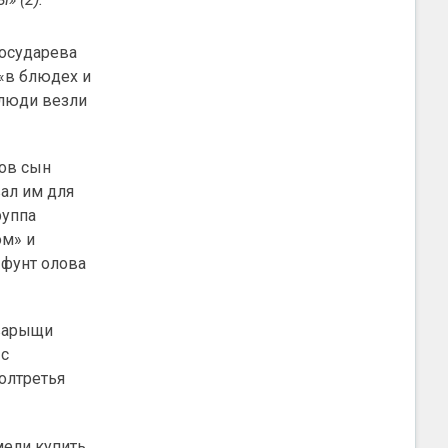
государева
 «в блюдех и
 люди везли
ков сын
ал им для
руппа
ом» и
 фунт олова
оварыщи
 с
олтретья
мели купить