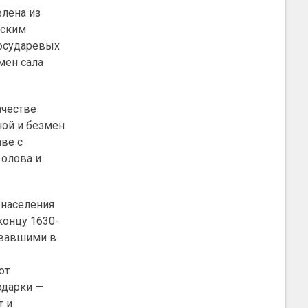
лена из
йским
осударевых
мен сала
ачестве
ной и безмен
аве с
 олова и
 населения
концу 1630-
ивавшими в
от
одарки —
т и