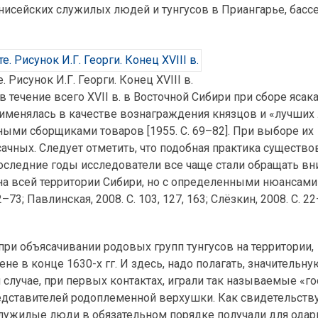
исейских служилых людей и тунгусов в Приангарье, басс
е. Рисунок И.Г. Георги. Конец XVIII в.
в течение всего XVII в. в Восточной Сибири при сборе ясака
применялась в качестве вознаграждения князцов и «лучши
ыми сборщиками товаров [1955. С. 69–82]. При выборе их
ачных. Следует отметить, что подобная практика существов
. В последние годы исследователи все чаще стали обращать в
 на всей территории Сибири, но с определенными нюансами
73; Павлинская, 2008. С. 103, 127, 163; Слёзкин, 2008. С. 22
ри объясачивании родовых групп тунгусов на территории,
 в конце 1630-х гг. И здесь, надо полагать, значительну
 случае, при первых контактах, играли так называемые «г
едставителей родоплеменной верхушки. Как свидетельств
 служилые люди в обязательном порядке получали для ода