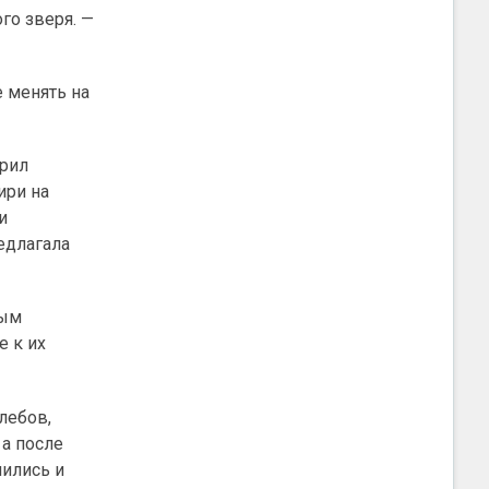
го зверя. —
е менять на
орил
ири на
и
едлагала
ным
 к их
лебов,
а после
нились и