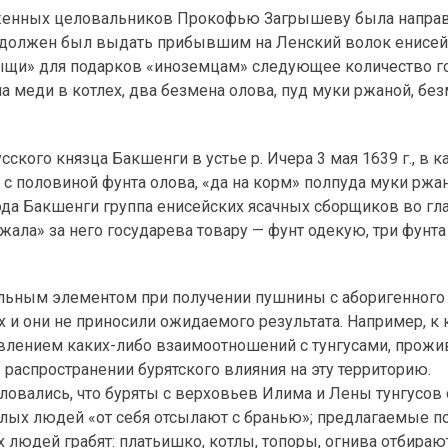
моженных целовальников Прокофью Загрышеву была направ
он должен был выдать прибывшим на Ленский волок енисе
щи» для подарков «иноземцам» следующее количество г
а меди в котлех, два безмена олова, пуд муки ржаной, без
сского князца Бакшенги в устье р. Ичера 3 мая 1639 г., в к
 с половиной фунта олова, «да на корм» полпуда муки ржа
ода Бакшенги группа енисейских ясачных сборщиков во гл
ла» за него государева товару — фунт одекую, три фунта
ельным элементом при получении пушнины с аборигенного
х и они не приносили ожидаемого результата. Например, к 
овлением каких-либо взаимоотношений с тунгусами, прож
распространении бурятского влияния на эту территорию.
овались, что буряты с верховьев Илима и Лены тунгусов 
лых людей «от себя отсылают с бранью»; предлагаемые п
х людей грабят: платьишко, котлы, топоры, огнива отбираю