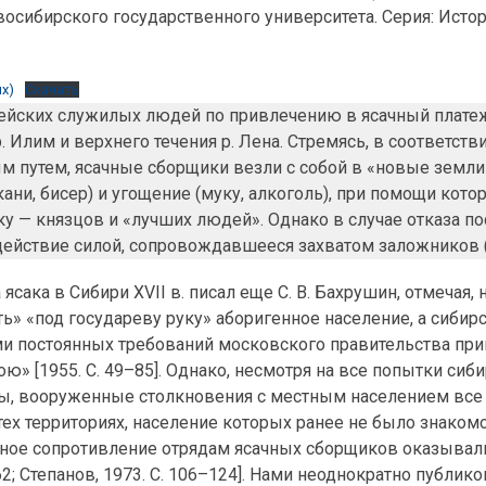
восибирского государственного университета. Серия: Истор
х)
Скачать
сейских служилых людей по привлечению в ясачный плате
 Илим и верхнего течения р. Лена. Стремясь, в соответстви
м путем, ясачные сборщики везли с собой в «новые земл
кани, бисер) и угощение (муку, алкоголь), при помощи ко
у — князцов и «лучших людей». Однако в случае отказа п
здействие силой, сопровождавшееся захватом заложников (
сака в Сибири XVII в. писал еще С. В. Бахрушин, отмечая,
» «под государеву руку» аборигенное население, а сибир
ми постоянных требований московского правительства при
» [1955. С. 49–85]. Однако, несмотря на все попытки сиб
ы, вооруженные столкновения с местным населением все
ех территориях, население которых ранее не было знаком
нное сопротивление отрядам ясачных сборщиков оказывал
62; Степанов, 1973. С. 106–124]. Нами неоднократно публик