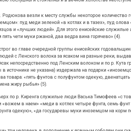
. Родюкова везли к месту службы некоторое количество 
емцом»: пуд меди зеленой «в котлах и в тазех», пуд олова
нязцов и «лучших людей». Для этого енисейские служилые
 пять чети муки ржаной, два ведра вина горячево» (4).
 острог во главе очередной группы енисейских годовальщи
юдей с Ленского волока за ясаком на разные реки, выдав
сак непосредственно под Ленским волоком и по р. Кута г
 в источнике не указана) издержала на подарки «иноземц
а товара: «пять фунтов с полуфунтом одекую, двенатцать
мена жиру рыбья» (5).
верх по р. Киренга служилые люди Васька Тимофеев «с т
 «вожем в наем» «меди в котлех четыре фунта, семь фунт
 фунта одекую», «да государевы муки иноземцом на корм п
и» три человека, в дополнение к ясачным соболям они су