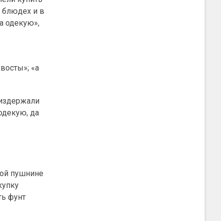
в блюдех и в
а одекую»,
восты»; «а
 издержали
одекую, да
ной пушнине
купку
ть фунт