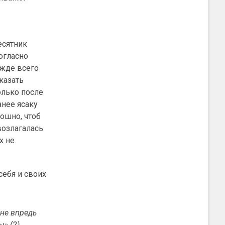
есятник
огласно
жде всего
казать
олько после
анее ясаку
ошно, чтоб
возлагалась
х не
ебя и своих
оне впредь
» (2).