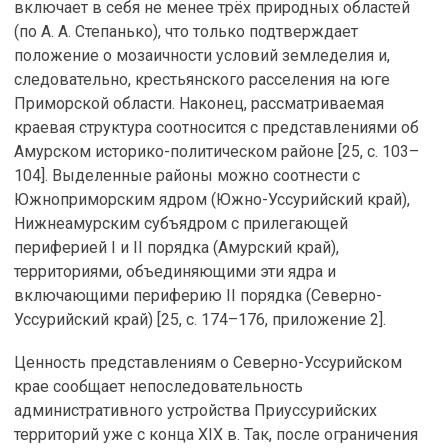
включает в себя не менее трёх природных областей
(по А. А. Степанько), что только подтверждает
положение о мозаичности условий земледелия и,
следовательно, крестьянского расселения на юге
Приморской области. Наконец, рассматриваемая
краевая структура соотносится с представлениями об
Амурском историко-политическом районе [25, с. 103–
104]. Выделенные районы можно соотнести с
Южноприморским ядром (Южно-Уссурийский край),
Нижнеамурским субъядром с прилегающей
периферией I и II порядка (Амурский край),
территориями, объединяющими эти ядра и
включающими периферию II порядка (Северно-
Уссурийский край) [25, с. 174–176, приложение 2].
Ценность представлениям о Северно-Уссурийском
крае сообщает непоследовательность
административного устройства Приуссурийских
территорий уже с конца XIX в. Так, после ограничения