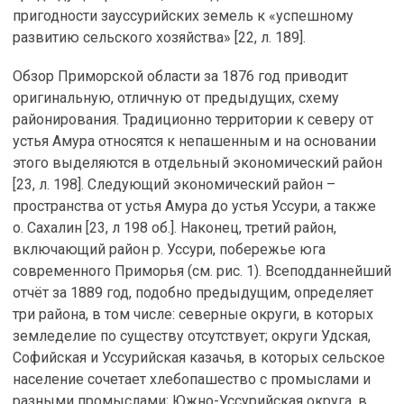
пригодности зауссурийских земель к «успешному
развитию сельского хозяйства» [22, л. 189].
Обзор Приморской области за 1876 год приводит
оригинальную, отличную от предыдущих, схему
районирования. Традиционно территории к северу от
устья Амура относятся к непашенным и на основании
этого выделяются в отдельный экономический район
[23, л. 198]. Следующий экономический район –
пространства от устья Амура до устья Уссури, а также
о. Сахалин [23, л 198 об.]. Наконец, третий район,
включающий район р. Уссури, побережье юга
современного Приморья (см. рис. 1). Всеподданнейший
отчёт за 1889 год, подобно предыдущим, определяет
три района, в том числе: северные округи, в которых
земледелие по существу отсутствует; округи Удская,
Софийская и Уссурийская казачья, в которых сельское
население сочетает хлебопашество с промыслами и
разными промыслами; Южно-Уссурийская округа, в