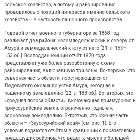
сельское хозяйство, а потому и районирование
проводилось с позиций интересов именно сельского
хозяйства – в частности пашенного производства.
Годовой отчёт военного губернатора за 1868 год
различает два района: неземледельческий к северу от
Амура и земледельческий к югу от него [21, л. 153–
153 об.]. Всеподданнейший отчёт 1870 года
представляет уже более разработанную схему
районирования, включавшую три зоны. Во-первых, это
северная часть области, простирающаяся от
Ледовитого океана до устья Амура, негодная к
пашенному земледелию [22, л. 188 об.]. Во-вторых, это
«средняя полоса области», включающая приамурские и
приуссурийские земли, ограниченно годные к
зерновому земледелию. В-третьих, это южная часть
области – «Зауссурийский край» (см. рис. 1). Его
условия подаются отчётом в сравнении с показателями
предыдущих районов, что ведёт к мысли о большей