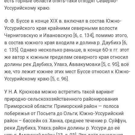
есть горные области опять-таки отходят Северно-
Уссурийскому краю.
Ф. Ф. Буссе в конце XIX в. включал в состав Южно-
Уссурийского края крайними северными волости
Черниговскую и Ивановскую [6, с. 134], помимо этого,
в состав южного края входила и долина р. Даубихэ [6,
с. 135]. Однако несколько раньше, в конце 60-х гг. этот
же автор к южным пределам северного края относил
долины рек Даубихэ, Улахэ, Аввакумовки [5, с. 95]; всё
же, что лежит южнее этих мест Буссе относил к Южно-
Уссурийскому краю [5, с. 96].
У Н. А. Крюкова можно встретить такой вариант
природно-сельскохозяйственного районирования
Приморской области: Приморский район — полоса
побережья от Посьета до Ольги; Южно-Уссурийский
район – бассейн оз. Ханка, среднее течение р. Суйфун,
реки Даубихэ, Улахэ; район долины р. Уссури до её