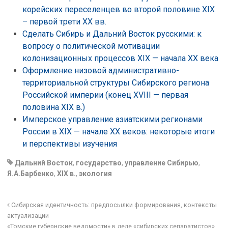
корейских переселенцев во второй половине XIX
– первой трети ХХ вв.
Сделать Сибирь и Дальний Восток русскими: к
вопросу о политической мотивации
колонизационных процессов XIX — начала XX века
Оформление низовой административно-
территориальной структуры Сибирского региона
Российской империи (конец XVIII — первая
половина XIX в.)
Имперское управление азиатскими регионами
России в XIX — начале XX веков: некоторые итоги
и перспективы изучения
Дальний Восток
,
государство
,
управление Сибирью
,
Я.А.Барбенко
,
XIX в.
,
экология
Сибирская идентичность: предпосылки формирования, контексты
актуализации
«Томские губернские ведомости» в деле «сибирских сепаратистов»