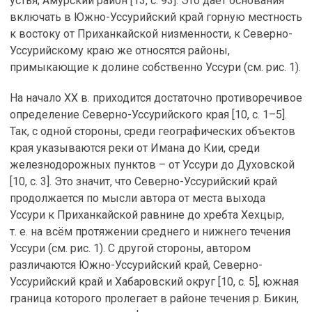
устья; Амурский район [13, с. 93]. Это даёт основания
включать в Южно-Уссурийский край горную местность
к востоку от Приханкайской низменности, к Северно-
Уссурийскому краю же относятся районы,
примыкающие к долине собственно Уссури (см. рис. 1).
На начало ХХ в. приходится достаточно противоречивое
определение Северно-Уссурийского края [10, с. 1–5].
Так, с одной стороны, среди географических объектов
края указываются реки от Имана до Кии, среди
железнодорожных пунктов – от Уссури до Духовской
[10, с. 3]. Это значит, что Северно-Уссурийский край
продолжается по мысли автора от места выхода
Уссури к Приханкайской равнине до хребта Хехцыр,
т. е. на всём протяжении среднего и нижнего течения
Уссури (см. рис. 1). С другой стороны, автором
различаются Южно-Уссурийский край, Северно-
Уссурийский край и Хабаровский округ [10, с. 5], южная
граница которого пролегает в районе течения р. Бикин,