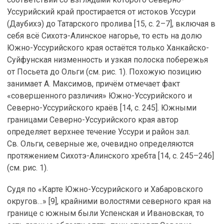
Уссурийский край простирается от истоков Уссури
(Даубихэ) до Татарского пролива [15, с. 2–7], включая в
себя всё Сихотэ-Алинское нагорье, то есть на долю
Южно-Уссурийского края остаётся только Ханкайско-
Суйфунская низменность и узкая полоска побережья
от Посьета до Ольги (см. рис. 1). Похожую позицию
занимает А. Максимов, причём отмечает факт
«совершенного различия» Южно-Уссурийского и
Северно-Уссурийского краёв [14, с. 245]. Южными
границами Северно-Уссурийского края автор
определяет верхнее течение Уссури и район зал.
Св. Ольги, северные же, очевидно определяются
протяжением Сихотэ-Алинского хребта [14, с. 245–246]
(см. рис. 1).
Судя по «Карте Южно-Уссурийского и Хабаровского
округов…» [9], крайними волостями северного края на
границе с южным были Успенская и Ивановская, то