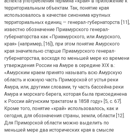
аспекта употребления термина «край» в приложение к
территориальным объектам. Так, понятие края
использовалось в качестве синонима крупных
территориальных единиц — генерал-губернаторств [11],
известно обозначение Приамурского генерал-
губернаторства как «Приамурского, или Амурского,
края» (например, [16]), при этом понятие Амурского
края значительно старше Приамурского генерал-
губернаторства, восходя по меньшей мере ко времени
утверждения России на Амуре в середине XIX в.:
«Амурским краем принято называть всю Амурскую
область и южную часть Приморской от устья реки
Амура, или, другими словами, ту часть бассейна реки
Амура и морскаго берега, которая была присоединена
к России айгунским трактатом в 1858 году» [5, с. 67].
Кроме того, понятие «край» использовалось, как и
сегодня, для обозначения страны, земли, области [12].
Для Приморской области можно выделить по
меньшей мере два исторических края в смысле