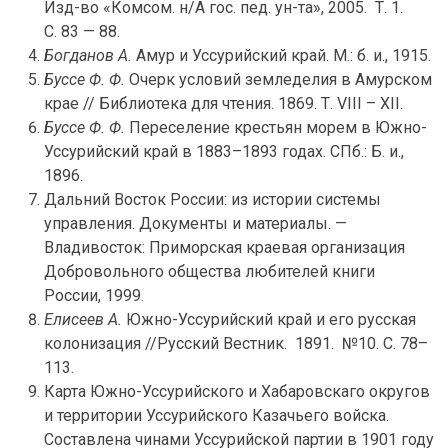
Изд-во «Комсом. н/А гос. пед. ун-та», 2005. Т. 1.
С. 83 — 88.
Богданов А.
Амур и Уссурийский край. М.: б. и., 1915.
Буссе Ф. Ф.
Очерк условий земледелия в Амурском
крае // Библиотека для чтения. 1869. Т. VIII – XII.
Буссе Ф. Ф.
Переселение крестьян морем в Южно-
Уссурийский край в 1883–1893 годах. СПб.: Б. и.,
1896.
Дальний Восток России: из истории системы
управления. Документы и материалы. —
Владивосток: Приморская краевая организация
Добровольного общества любителей книги
России, 1999.
Елисеев А.
Южно-Уссурийский край и его русская
колонизация //Русский Вестник. 1891. №10. С. 78–
113.
Карта Южно-Уссурийского и Хабаровскаго округов
и территории Уссурийского Казачьего войска.
Составлена чинами Уссурийской партии в 1901 году