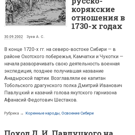
русско-
корякские
отношения в
1730-х годах
30.09.2002
Зуев А. С.
В конце 1720-х гг. на северо-востоке Сибири — в
районе Охотского побережья, Камчатки и Чукотки —
начала разворачивать свою деятельность военная
экспедиция, позднее получившая название
Анадырской партии. Возглавляли ее капитан
Тобольского драгунского полка Дмитрий Иванович
Павлуцкий и казачий голова якутского гарнизона
Афанасий Федотович Шестаков.
Рубрика →
Коренные народы
,
Освоение Сибири
Поход Д. И. Павлуцкого на