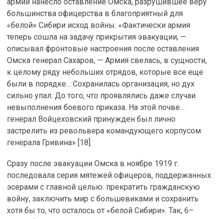
армии нанесло оставление Омска, разрушившее веру
большинства офицерства в благоприятный для
«белой» Сибири исход войны. «Фактически армия
теперь сошла на задачу прикрытия эвакуации, —
описывал фронтовые настроения после оставления
Омска генерал Сахаров, — Армия свелась, в сущности,
к целому ряду небольших отрядов, которые все еще
были в порядке… Сохранилась организация, но дух
сильно упал. До того, что проявлялись даже случаи
невыполнения боевого приказа. На этой почве…
генерал Войцеховский принужден был лично
застрелить из револьвера командующего корпусом
генерала Гривина» [18].
Сразу после эвакуации Омска в ноябре 1919 г.
последовала серия мятежей офицеров, поддержанных
эсерами с главной целью: прекратить гражданскую
войну, заключить мир с большевиками и сохранить
хотя бы то, что осталось от «белой Сибири». Так, 6–