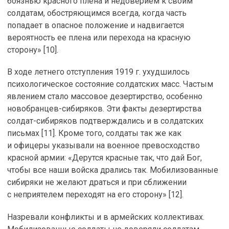
боязнью красного плена и недоверием к своим
солдатам, обостряющимся всегда, когда часть
попадает в опасное положение и надвигается
вероятность ее плена или перехода на красную
сторону» [10].
В ходе летнего отступления 1919 г. ухудшилось
психологическое состояние солдатских масс. Частым
явлением стало массовое дезертирство, особенно
новобранцев-сибиряков. Эти факты дезертирства
солдат-сибиряков подтверждались и в солдатских
письмах [11]. Кроме того, солдаты так же как
и офицеры указывали на военное превосходство
красной армии: «Дерутся красные так, что дай Бог,
чтобы все наши войска дрались так. Мобилизованные
сибиряки не желают драться и при сближении
с неприятелем переходят на его сторону» [12].
Назревали конфликты и в армейских коллективах.