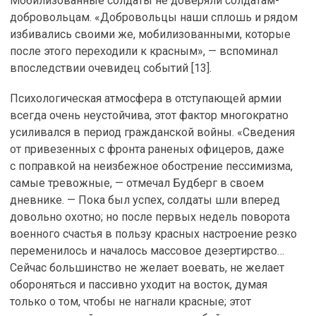
Мобилизованные солдаты не доверяли солдатам-
добровольцам. «Добровольцы наши сплошь и рядом
избивались своими же, мобилизованными, которые
после этого переходили к красным», — вспоминал
впоследствии очевидец событий [13].
Психологическая атмосфера в отступающей армии
всегда очень неустойчива, этот фактор многократно
усиливался в период гражданской войны. «Сведения
от привезенных с фронта раненых офицеров, даже
с поправкой на неизбежное обострение пессимизма,
самые тревожные, — отмечал Будберг в своем
дневнике. — Пока был успех, солдаты шли вперед
довольно охотно; но после первых недель поворота
военного счастья в пользу красных настроение резко
переменилось и началось массовое дезертирство…
Сейчас большинство не желает воевать, не желает
обороняться и пассивно уходит на восток, думая
только о том, чтобы не нагнали красные; этот