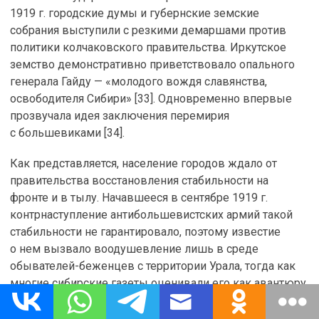
1919 г. городские думы и губернские земские
собрания выступили с резкими демаршами против
политики колчаковского правительства. Иркутское
земство демонстративно приветствовало опального
генерала Гайду — «молодого вождя славянства,
освободителя Сибири» [33]. Одновременно впервые
прозвучала идея заключения перемирия
с большевиками [34].
Как представляется, население городов ждало от
правительства восстановления стабильности на
фронте и в тылу. Начавшееся в сентябре 1919 г.
контрнаступление антибольшевистских армий такой
стабильности не гарантировало, поэтому известие
о нем вызвало воодушевление лишь в среде
обывателей-беженцев с территории Урала, тогда как
многие сибирские газеты оценивали его как авантюру.
Призванное успокоить тыл и воодушевить армию, это
наступление не только не достигло своих целей, но