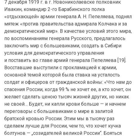
7 декабря 1919 г. в г. Новониколаевске полковник
Ивакин, командир 2-го Барабинского полка
«отдыхающей» армии генерала А. Н. Пепеляева, поднял
мятеж «против правительства адмирала Колчака и за
демократический мир». В качестве условий этого мира,
по воспоминаниям генерала Русского, предлагалось
заключить мир с большевиками, создать в Сибири
условия для демократического управления
и поставить во главе армий генерала Пепеляева [19].
Восставшие выступили с прокламацией к армии,
основной темой которой была ставка на усталость
солдат и офицеров от гражданской войны: «Что нам до
спасения России, когда 99 % не хочет ее, а кто хочет, он
желает сделать ценою тысяч жизней других, но никак
не своей… Будет, ни капли крови больше — и начнем
переговоры с большевиками о мире в залитой
братской кровью России. Этим мы в тысячу раз
сделаем лучше для России, чем то, что хочет кучка
болтунов — „созидателей великой России“. Бояться